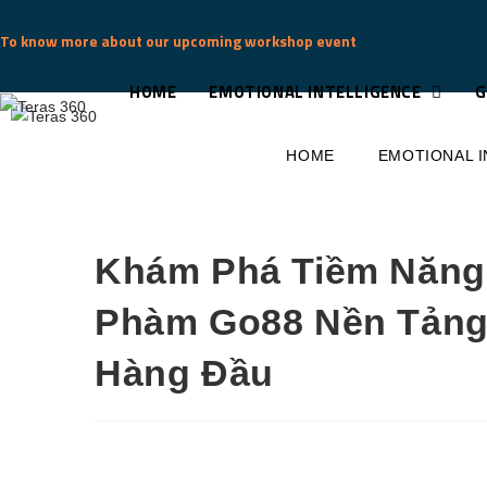
To know more about our upcoming workshop event
HOME
EMOTIONAL INTELLIGENCE
G
info@teras360.com
HOME
EMOTIONAL 
Khám Phá Tiềm Năng V
Phàm Go88 Nền Tảng
Hàng Đầu