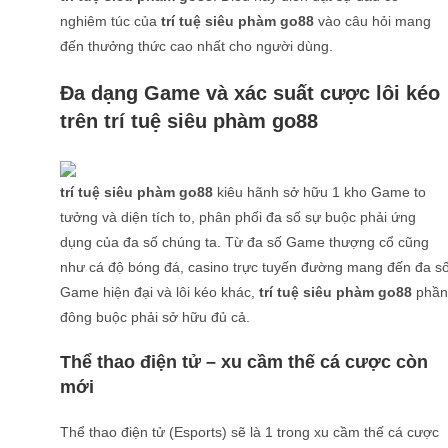
nghiêm túc của
trí tuệ siêu phàm go88
vào câu hỏi mang
đến thưởng thức cao nhất cho người dùng.
Đa dạng Game và xác suất cược lôi kéo
trên trí tuệ siêu phàm go88
trí tuệ siêu phàm go88
kiêu hãnh sở hữu 1 kho Game to
tưởng và diện tích to, phân phối đa số sự buộc phải ứng
dụng của đa số chúng ta. Từ đa số Game thượng cổ cũng
như cá độ bóng đá, casino trực tuyến đường mang đến đa s
Game hiện đại và lôi kéo khác,
trí tuệ siêu phàm go88
phần
đông buộc phải sở hữu đủ cả.
Thể thao điện tử – xu cầm thế cá cược còn
mới
Thể thao điện tử (Esports) sẽ là 1 trong xu cầm thế cá cược