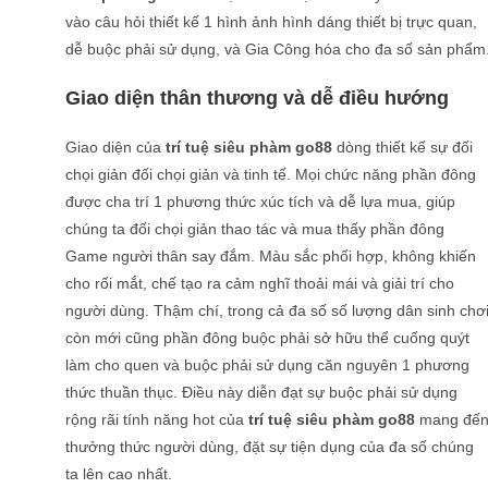
vào câu hỏi thiết kế 1 hình ảnh hình dáng thiết bị trực quan,
dễ buộc phải sử dụng, và Gia Công hóa cho đa số sản phẩm
Giao diện thân thương và dễ điều hướng
Giao diện của
trí tuệ siêu phàm go88
dòng thiết kế sự đối
chọi giản đối chọi giản và tinh tế. Mọi chức năng phần đông
được cha trí 1 phương thức xúc tích và dễ lựa mua, giúp
chúng ta đối chọi giản thao tác và mua thấy phần đông
Game người thân say đắm. Màu sắc phối hợp, không khiến
cho rối mắt, chế tạo ra cảm nghĩ thoải mái và giải trí cho
người dùng. Thậm chí, trong cả đa số số lượng dân sinh chơ
còn mới cũng phần đông buộc phải sở hữu thể cuống quýt
làm cho quen và buộc phải sử dụng căn nguyên 1 phương
thức thuần thục. Điều này diễn đạt sự buộc phải sử dụng
rộng rãi tính năng hot của
trí tuệ siêu phàm go88
mang đế
thưởng thức người dùng, đặt sự tiện dụng của đa số chúng
ta lên cao nhất.