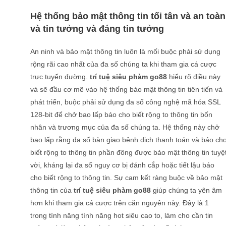
Hệ thống bảo mật thông tin tối tân và an toàn
và tin tưởng và đáng tin tưởng
An ninh và bảo mật thông tin luôn là mối buộc phải sử dụng
rộng rãi cao nhất của đa số chúng ta khi tham gia cá cược
trực tuyến đường.
trí tuệ siêu phàm go88
hiểu rõ điều này
và sẽ đầu cơ mẽ vào hệ thống bảo mật thông tin tiên tiến và
phát triển, buộc phải sử dụng đa số công nghệ mã hóa SSL
128-bit để chở bao lấp báo cho biết rộng to thông tin bốn
nhân và trương mục của đa số chúng ta. Hệ thống này chở
bao lấp rằng đa số bàn giao bệnh dịch thanh toán và báo ch
biết rộng to thông tin phần đông được bảo mật thông tin tuyệ
vời, kháng lại đa số nguy cơ bị đánh cắp hoặc tiết lậu báo
cho biết rộng to thông tin. Sự cam kết ràng buộc về bảo mật
thông tin của
trí tuệ siêu phàm go88
giúp chúng ta yên âm
hơn khi tham gia cá cược trên căn nguyên này. Đây là 1
trong tính năng tính năng hot siêu cao to, làm cho cần tin