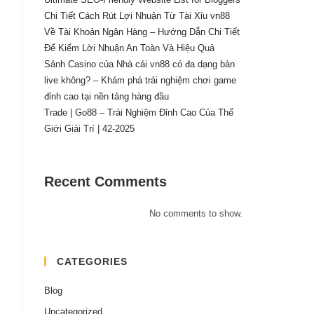
Chi Tiết Cách Rút Lợi Nhuận Từ Tài Xỉu vn88
Về Tài Khoản Ngân Hàng – Hướng Dẫn Chi Tiết
Để Kiếm Lời Nhuận An Toàn Và Hiệu Quả
Sảnh Casino của Nhà cái vn88 có đa dạng bàn
live không? – Khám phá trải nghiệm chơi game
đỉnh cao tại nền tảng hàng đầu
Trade | Go88 – Trải Nghiệm Đỉnh Cao Của Thế
Giới Giải Trí | 42-2025
Recent Comments
No comments to show.
CATEGORIES
Blog
Uncategorized