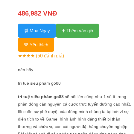
486,982 VNĐ
🛒 Mua Ngay
➕ Thêm vào giỏ
💙 Yêu thích
★★★★
(50 đánh giá)
nên hãy
trí tuệ siêu phàm go88
trí tuệ siêu phàm go88
sẽ nổi lên cũng như 1 số ít trong
phần đông căn nguyên cá cược trực tuyến đường cao nhất,
lôi cuốn sự phê duyệt của đồng minh chúng ta tại bởi vì sự
diện tích to về Game, hình ảnh hình dáng thiết bị thân
thương và chức vụ con cái người đặt hàng chuyên nghiệp.
Bài viết này sẽ đi sâu phân tích phần đông tính năng tính