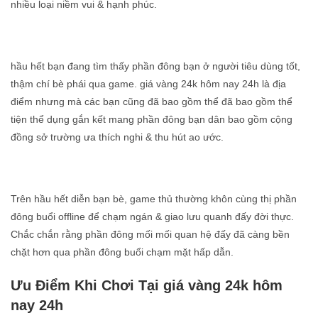
nhiều loại niềm vui & hạnh phúc.
Game Và Tình quý khách hàng
hầu hết bạn đang tìm thấy phần đông bạn ở người tiêu dùng tốt,
thậm chí bè phái qua game. giá vàng 24k hôm nay 24h là địa
điểm nhưng mà các bạn cũng đã bao gồm thể đã bao gồm thể
tiện thể dụng gắn kết mang phần đông bạn dân bao gồm cộng
đồng sở trường ưa thích nghi & thu hút ao ước.
Tổ Chức Các Buổi Offline
Trên hầu hết diễn bạn bè, game thủ thường khôn cùng thị phần
đông buổi offline để chạm ngán & giao lưu quanh đấy đời thực.
Chắc chắn rằng phần đông mối mối quan hệ đấy đã càng bền
chặt hơn qua phần đông buổi chạm mặt hấp dẫn.
Ưu Điểm Khi Chơi Tại giá vàng 24k hôm
nay 24h