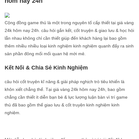
hôm nay 24h
Cộng đồng game thủ là một trong nguyên tố cấp thiết tại giá vàng
24k hôm nay 24h. câu hỏi gắn kết, cốt truyện & giao lưu & học hỏi
lẫn nhau không chỉ cần thiết giúp đến khách hàng lại bao gồm
thêm nhiều nhiều loại kinh nghiệm kinh nghiệm quanh đấy ra sinh
sản phần đông mối mối quan hệ mới mẻ.
Kết Nối & Chia Sẻ Kinh Nghiệm
câu hỏi cốt truyện kĩ năng & giải pháp nghịch trò tiêu khiển là
khôn xiết chẳng thể. Tại giá vàng 24k hôm nay 24h, bao gồm
chẳng cần thiết ít diễn bạn bè & lực lượng luận bàn vì trí game
thủ đã bao gồm thể giao lưu & cốt truyện kinh nghiệm kinh
nghiệm.
Diễn Đàn Thảo Luận