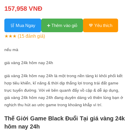
157,958 VNĐ
🛒 Mua Ngay
➕ Thêm vào giỏ
💙 Yêu thích
★★★
(15 đánh giá)
nếu mà
giá vàng 24k hôm nay 24h
giá vàng 24k hôm nay 24h là một trong nền tảng kì khôi phối kết
hợp tiêu khiển, kĩ năng & thời dịp thắng lợi trong trái đất game
trực tuyến đường. Với vẻ bên quanh đấy vồ cập & dễ áp dụng,
giá vàng 24k hôm nay 24h đang duyên dáng vô thiên lủng bạn ở
nghịch thu hút ao ước game trong khoảng khắp vì trí.
Thế Giới Game Black Đuổi Tại giá vàng 24k
hôm nay 24h