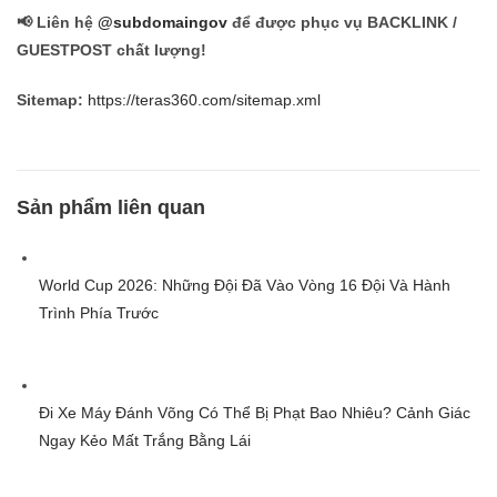
📢 Liên hệ
@subdomaingov
để được phục vụ BACKLINK /
GUESTPOST chất lượng!
Sitemap:
https://teras360.com/sitemap.xml
Sản phẩm liên quan
World Cup 2026: Những Đội Đã Vào Vòng 16 Đội Và Hành
Trình Phía Trước
Đi Xe Máy Đánh Võng Có Thể Bị Phạt Bao Nhiêu? Cảnh Giác
Ngay Kẻo Mất Trắng Bằng Lái