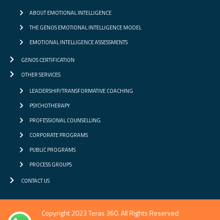
ABOUT EMOTIONAL INTELLIGENCE
THE GENOS EMOTIONAL INTELLIGENCE MODEL
EMOTIONAL INTELLIGENCE ASSESSMENTS
GENOS CERTIFICATION
OTHER SERVICES
LEADERSHIP/TRANSFORMATIVE COACHING
PSYCHOTHERAPY
PROFESSIONAL COUNSELLING
CORPORATE PROGRAMS
PUBLIC PROGRAMS
PROCESS GROUPS
CONTACT US
Copyright 2023 Teras 360. All Rights Reserved