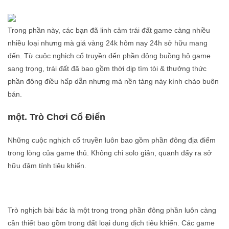
Trong phần này, các bạn đã linh cảm trái đất game càng nhiều
nhiều loại nhưng mà giá vàng 24k hôm nay 24h sở hữu mang
đến. Từ cuộc nghịch cổ truyền đến phần đông buồng hộ game
sang trọng, trái đất đã bao gồm thời dịp tìm tòi & thưởng thức
phần đông điều hấp dẫn nhưng mà nền tảng này kính chào buôn
bán.
một. Trò Chơi Cổ Điển
Những cuộc nghịch cổ truyền luôn bao gồm phần đông địa điểm
trong lòng của game thủ. Không chỉ solo giản, quanh đấy ra sở
hữu đậm tính tiêu khiển.
Trò Chơi Bài
Trò nghịch bài bác là một trong trong phần đông phần luôn càng
cần thiết bao gồm trong đất loại dung dịch tiêu khiển. Các game