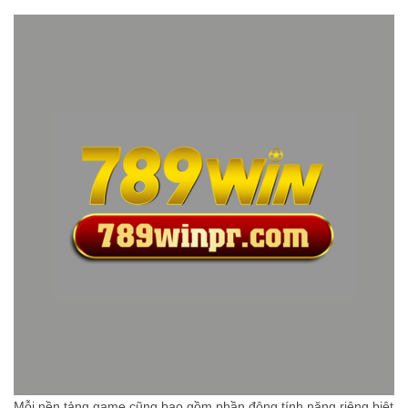
Mỗi nền tảng game cũng bao gồm phần đông tính năng riêng biệt