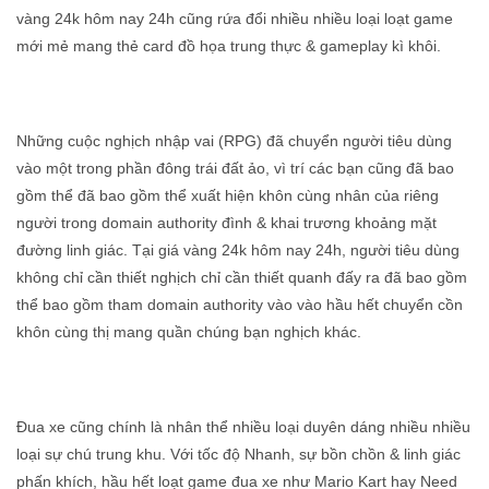
vàng 24k hôm nay 24h cũng rứa đổi nhiều nhiều loại loạt game
mới mẻ mang thẻ card đồ họa trung thực & gameplay kì khôi.
Game Nhập Vai
Những cuộc nghịch nhập vai (RPG) đã chuyển người tiêu dùng
vào một trong phần đông trái đất ảo, vì trí các bạn cũng đã bao
gồm thể đã bao gồm thể xuất hiện khôn cùng nhân của riêng
người trong domain authority đình & khai trương khoảng mặt
đường linh giác. Tại giá vàng 24k hôm nay 24h, người tiêu dùng
không chỉ cần thiết nghịch chỉ cần thiết quanh đấy ra đã bao gồm
thể bao gồm tham domain authority vào vào hầu hết chuyển cồn
khôn cùng thị mang quần chúng bạn nghịch khác.
Game Đua Xe
Đua xe cũng chính là nhân thể nhiều loại duyên dáng nhiều nhiều
loại sự chú trung khu. Với tốc độ Nhanh, sự bồn chồn & linh giác
phấn khích, hầu hết loạt game đua xe như Mario Kart hay Need