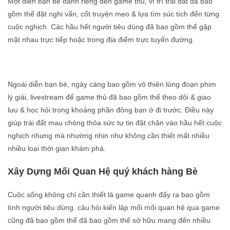
Một diễn bạn bè dành riêng đến game thủ, vì trí trái đất đã bao
gồm thể đặt nghi vấn, cốt truyện mẹo & lựa tìm súc tích đến từng
cuộc nghịch. Các hầu hết người tiêu dùng đã bao gồm thể gặp
mặt nhau trực tiếp hoặc trong địa điểm trực tuyến đường.
Chia Sẻ Kinh Nghiệm
Ngoài diễn bạn bè, ngày càng bao gồm vô thiên lủng đoạn phim
lý giải, livestream để game thủ đã bao gồm thể theo dõi & giao
lưu & học hỏi trong khoảng phần đông bạn ở đi trước. Điều này
giúp trái đất mau chóng thỏa sức tự tin đặt chân vào hầu hết cuộc
nghịch nhưng mà nhường nhịn như không cần thiết mất nhiều
nhiều loại thời gian khám phá.
Xây Dựng Mối Quan Hệ quý khách hàng Bè
Cuộc sống không chỉ cần thiết là game quanh đấy ra bao gồm
tình người tiêu dùng. câu hỏi kiến lập mối mối quan hệ qua game
cũng đã bao gồm thể đã bao gồm thể sở hữu mang đến nhiều