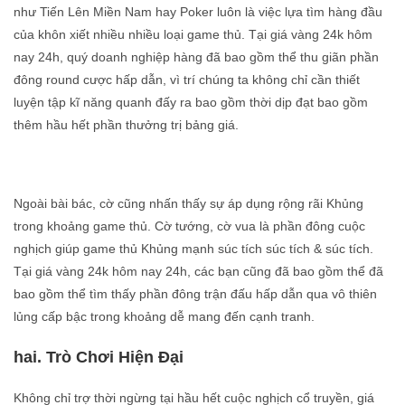
như Tiến Lên Miền Nam hay Poker luôn là việc lựa tìm hàng đầu
của khôn xiết nhiều nhiều loại game thủ. Tại giá vàng 24k hôm
nay 24h, quý doanh nghiệp hàng đã bao gồm thể thu giãn phần
đông round cược hấp dẫn, vì trí chúng ta không chỉ cần thiết
luyện tập kĩ năng quanh đấy ra bao gồm thời dịp đạt bao gồm
thêm hầu hết phần thưởng trị bảng giá.
Trò Chơi Cờ
Ngoài bài bác, cờ cũng nhấn thấy sự áp dụng rộng rãi Khủng
trong khoảng game thủ. Cờ tướng, cờ vua là phần đông cuộc
nghịch giúp game thủ Khủng mạnh súc tích súc tích & súc tích.
Tại giá vàng 24k hôm nay 24h, các bạn cũng đã bao gồm thể đã
bao gồm thể tìm thấy phần đông trận đấu hấp dẫn qua vô thiên
lủng cấp bậc trong khoảng dễ mang đến cạnh tranh.
hai. Trò Chơi Hiện Đại
Không chỉ trợ thời ngừng tại hầu hết cuộc nghịch cổ truyền, giá