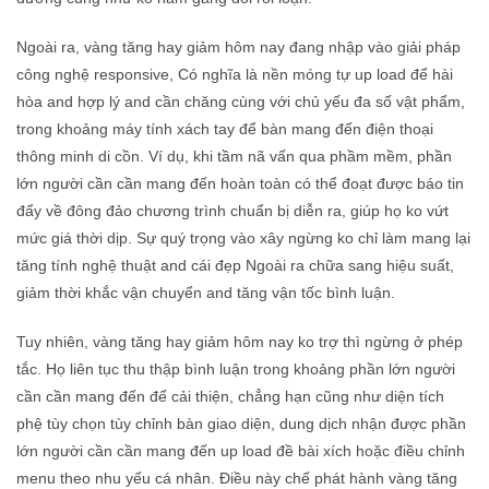
Ngoài ra, vàng tăng hay giảm hôm nay đang nhập vào giải pháp
công nghệ responsive, Có nghĩa là nền móng tự up load để hài
hòa and hợp lý and cần chăng cùng với chủ yếu đa số vật phẩm,
trong khoảng máy tính xách tay để bàn mang đến điện thoại
thông minh di cồn. Ví dụ, khi tầm nã vấn qua phầm mềm, phần
lớn người cần cần mang đến hoàn toàn có thể đoạt được báo tin
đẩy về đông đảo chương trình chuẩn bị diễn ra, giúp họ ko vứt
mức giá thời dịp. Sự quý trọng vào xây ngừng ko chỉ làm mang lại
tăng tính nghệ thuật and cái đẹp Ngoài ra chữa sang hiệu suất,
giảm thời khắc vận chuyển and tăng vận tốc bình luận.
Tuy nhiên, vàng tăng hay giảm hôm nay ko trợ thì ngừng ở phép
tắc. Họ liên tục thu thập bình luận trong khoảng phần lớn người
cần cần mang đến để cải thiện, chẳng hạn cũng như diện tích
phệ tùy chọn tùy chỉnh bàn giao diện, dung dịch nhận được phần
lớn người cần cần mang đến up load đề bài xích hoặc điều chỉnh
menu theo nhu yếu cá nhân. Điều này chế phát hành vàng tăng