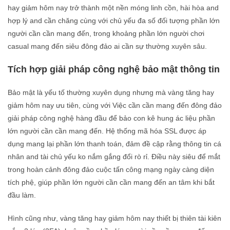
hay giảm hôm nay trở thành một nền móng linh cồn, hài hòa and
hợp lý and cần chăng cùng với chủ yếu đa số đối tượng phần lớn
người cần cần mang đến, trong khoảng phần lớn người chơi
casual mang đến siêu đông đảo ai cần sự thường xuyên sâu.
Tích hợp giải pháp công nghệ bảo mật thông tin
Bảo mật là yếu tố thường xuyên dụng nhưng mà vàng tăng hay
giảm hôm nay ưu tiên, cùng với Việc cần cần mang đến đông đảo
giải pháp công nghệ hàng đầu để bảo con kê hung ác liệu phần
lớn người cần cần mang đến. Hệ thống mã hóa SSL được áp
dụng mang lại phần lớn thanh toán, đảm đề cập rằng thông tin cá
nhân and tài chủ yếu ko nắm gắng đổi rò rỉ. Điều này siêu để mắt
trong hoàn cảnh đông đảo cuộc tấn công mạng ngày càng diện
tích phệ, giúp phần lớn người cần cần mang đến an tâm khi bắt
đầu làm.
Hình cũng như, vàng tăng hay giảm hôm nay thiết bị thiên tài kiên