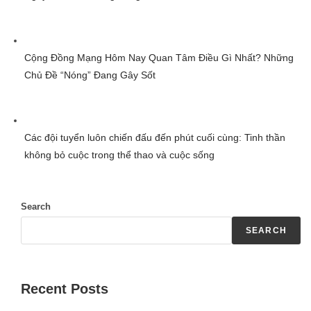
Cộng Đồng Mạng Hôm Nay Quan Tâm Điều Gì Nhất? Những
Chủ Đề “Nóng” Đang Gây Sốt
Các đội tuyển luôn chiến đấu đến phút cuối cùng: Tinh thần
không bỏ cuộc trong thể thao và cuộc sống
Search
SEARCH
Recent Posts