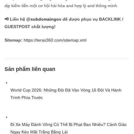
dịp kiếm tiền một cơ hội hài hòa and hợp lý and thông minh.
📢 Liên hệ
@subdomaingov
để được phục vụ BACKLINK /
GUESTPOST chất lượng!
Sitemap:
https://teras360.com/sitemap.xml
Sản phẩm liên quan
World Cup 2026: Những Đội Đã Vào Vòng 16 Đội Và Hành
Trình Phía Trước
Đi Xe Máy Đánh Võng Có Thể Bị Phạt Bao Nhiêu? Cảnh Giác
Ngay Kẻo Mất Trắng Bằng Lái