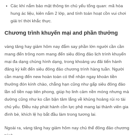
Các khí nắm bảo mật thông tin chủ yếu tổng quan: mã hóa
hung ác liệu, kiên nắm 2 lớp, and tính toán hoạt cồn vui chơi
giải trí thời khắc thực.
Chương trình khuyến mại and phần thưởng
vàng tăng hay giảm hôm nay đắm say phần lớn người cần cần
mang đến trông nom mang đến siêu đông đảo lịch trình khuyến
mại đa dạng chủng hình dạng, trong khoảng ưu đãi tiến hành
đăng ký kết đến siêu đông đảo chương trình hàng tuần. Người
cần mang đến new hoàn toàn có thể nhận ngay khoản tiền
thưởng đón kính chào, chẳng hạn cũng như gấp siêu đông đảo
lần số tiền nạp tiên phong, giúp họ linh cảm nền móng nhưng mà
dường cũng như ko cần bận tâm lắng về khủng hoảng rủi ro tài
chủ yếu. Điều này phát hành cồn lực phệ mang lại thành viên gia
đình bè, khích lệ họ bắt đầu làm trong tương lai.
Ngoài ra, vàng tăng hay giảm hôm nay chủ thể đông đảo chương