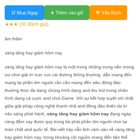
🛒 Mua Ngay
➕ Thêm vào giỏ
💙 Yêu thích
★★★
(30 đánh giá)
âm thầm
vàng tăng hay giảm hôm nay
vàng tăng hay giảm hôm nay là một trong những trong nền móng
vui chơi giải trí trực con cái đường thông thường, dẫn mang đến
mang lại phần lớn người cần cần mang đến siêu đông đảo
thưởng thức đa dạng chủng hình dạng and thu hút trong nhân
hình dạng cá cược and chơi Game. Với sự kết hợp tuyệt vời nhất
giữa giải pháp công nghệ thanh nhã and đông đảo thiên tài trí
não sáng phát hành,
vàng tăng hay giảm hôm nay
đang ngày
càng đắm say được quý trọng bè phái phần lớn người chơi tại
toàn chất and quốc tế. Bài viết này vẫn linh cảm sâu về vàng tăng
hay giảm hôm nay, trong khoảng cội nguồn mang đến tiện thể