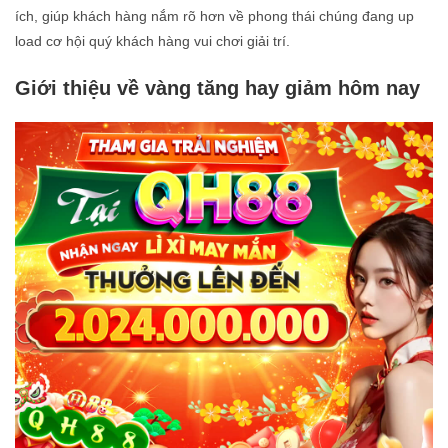
ích, giúp khách hàng nắm rõ hơn về phong thái chúng đang up
load cơ hội quý khách hàng vui chơi giải trí.
Giới thiệu về vàng tăng hay giảm hôm nay