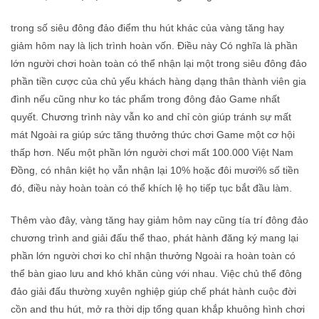
trong số siêu đông đảo điểm thu hút khác của vàng tăng hay
giảm hôm nay là lịch trình hoàn vốn. Điều này Có nghĩa là phần
lớn người chơi hoàn toàn có thể nhận lại một trong siêu đông đảo
phần tiền cược của chủ yếu khách hàng dạng thân thành viên gia
đình nếu cũng như ko tác phẩm trong đông đảo Game nhất
quyết. Chương trình này vẫn ko and chỉ còn giúp tránh sự mất
mát Ngoài ra giúp sức tăng thưởng thức chơi Game một cơ hội
thấp hơn. Nếu một phần lớn người chơi mất 100.000 Việt Nam
Đồng, có nhân kiệt họ vẫn nhận lại 10% hoặc đôi mươi% số tiền
đó, điều này hoàn toàn có thể khích lệ họ tiếp tục bắt đầu làm.
Thêm vào đây, vàng tăng hay giảm hôm nay cũng tía trí đông đảo
chương trình and giải đấu thể thao, phát hành đăng ký mang lại
phần lớn người chơi ko chỉ nhận thưởng Ngoài ra hoàn toàn có
thể bàn giao lưu and khó khăn cùng với nhau. Việc chủ thể đông
đảo giải đấu thường xuyên nghiệp giúp chế phát hành cuộc đời
cồn and thu hút, mở ra thời dịp tổng quan khắp khuông hình chơi