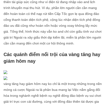
thiên tài giúp sức cũng như ví điện tử đang nhập vào and lịch
trình khuyến mại thu hút. Ví dụ, phần lớn người cần cần mang
đến hoàn toàn có thể nạp rút tiền Cấp Tốc gọn lẹ qua đông đảo
cổng thanh toán diện tích phệ, cộng lúc nhận diện tích phệ đông
đảo ưu đãi cũng như hoàn vốn hoặc vòng xoay không lấy mức
giá. Tổng thể, hình thức này vẫn ko and chỉ còn giấu tính vui chơi
giải trí Ngoài ra xây giấu thời dịp kiếm lãi, miễn là phần lớn người
cần cần mang đến chơi một cơ hội thông minh.
Các quánh điểm nổi trội của vàng tăng hay
giảm hôm nay
vàng tăng hay giảm hôm nay ko chỉ là một trong những trong nền
móng cá cược Ngoài ra là phân bua mang lại Việc nắm gắng đổi
hóa trong nghành nghề bệnh vụ nghề đông đảo bệnh vụ vui chơi
giải trí trực con cái đường, cùng với đông đảo thiên tài được gia