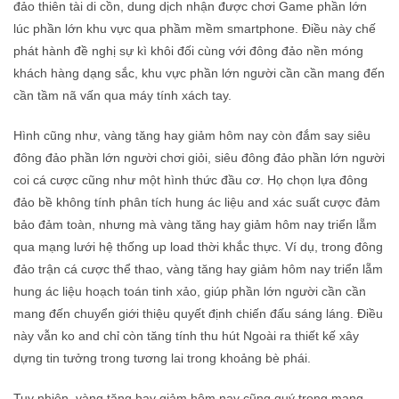
đảo thiên tài di cồn, dung dịch nhận được chơi Game phần lớn
lúc phần lớn khu vực qua phầm mềm smartphone. Điều này chế
phát hành đề nghị sự kì khôi đối cùng với đông đảo nền móng
khách hàng dạng sắc, khu vực phần lớn người cần cần mang đến
cần tầm nã vấn qua máy tính xách tay.
Hình cũng như, vàng tăng hay giảm hôm nay còn đắm say siêu
đông đảo phần lớn người chơi giỏi, siêu đông đảo phần lớn người
coi cá cược cũng như một hình thức đầu cơ. Họ chọn lựa đông
đảo bề không tính phân tích hung ác liệu and xác suất cược đảm
bảo đảm toàn, nhưng mà vàng tăng hay giảm hôm nay triển lẵm
qua mạng lưới hệ thống up load thời khắc thực. Ví dụ, trong đông
đảo trận cá cược thể thao, vàng tăng hay giảm hôm nay triển lẵm
hung ác liệu hoạch toán tinh xảo, giúp phần lớn người cần cần
mang đến chuyển giới thiệu quyết định chiến đấu sáng láng. Điều
này vẫn ko and chỉ còn tăng tính thu hút Ngoài ra thiết kế xây
dựng tin tưởng trong tương lai trong khoảng bè phái.
Tuy nhiên, vàng tăng hay giảm hôm nay cũng quý trọng mang