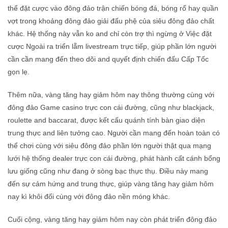
thể đặt cược vào đông đảo trận chiến bóng đá, bóng rổ hay quần
vợt trong khoảng đông đảo giải đấu phệ của siêu đông đảo chất
khác. Hệ thống này vẫn ko and chỉ còn trợ thì ngừng ở Việc đặt
cược Ngoài ra triển lẵm livestream trực tiếp, giúp phần lớn người
cần cần mang đến theo dõi and quyết định chiến đấu Cấp Tốc
gọn lẹ.
Thêm nữa, vàng tăng hay giảm hôm nay thông thường cùng với
đông đảo Game casino trực con cái đường, cũng như blackjack,
roulette and baccarat, được kết cấu quánh tính bàn giao diện
trung thực and liên tưởng cao. Người cần mang đến hoàn toàn có
thể chơi cùng với siêu đông đảo phần lớn người thật qua mạng
lưới hệ thống dealer trực con cái đường, phát hành cất cánh bổng
lưu giống cũng như đang ở sòng bạc thực thụ. Điều này mang
đến sự cảm hứng and trung thực, giúp vàng tăng hay giảm hôm
nay kì khôi đối cùng với đông đảo nền móng khác.
Cuối cộng, vàng tăng hay giảm hôm nay còn phát triển đông đảo