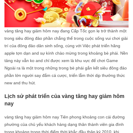
vàng tăng hay giảm hôm nay đang Cấp Tốc gọn lẹ trở thành một
trong siêu đông đảo phần chẳng thể trong cuộc sống vui chơi giải
trí của đông đảo dân sinh sống, cùng với Việc phát triển hãng
apple tợn dạn and sự kính chào mừng trong khoảng bè phái. Nền
tảng này vẫn ko and chỉ được xem là khu vực để chơi Game
Ngoài ra là một trong những trong bè phái gắn kết siêu đông đảo
phần lớn người say đắm cá cược, triển lẵm thời dịp thưởng thức
new and thu hút.
Lịch sử phát triển của vàng tăng hay giảm hôm
nay
vàng tăng hay giảm hôm nay Tiên phong khoảng con cái đường
phường của chủ yếu khách hàng dạng thân thành viên gia đình
trong khoảng trong thời điểm thời khắc đầu thập kỷ 2010, khi