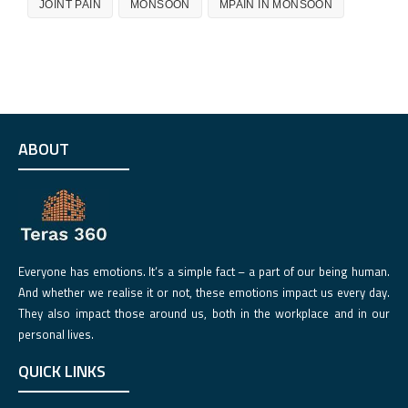
JOINT PAIN
MONSOON
MPAIN IN MONSOON
ABOUT
Everyone has emotions. It‘s a simple fact – a part of our being human.
And whether we realise it or not, these emotions impact us every day.
They also impact those around us, both in the workplace and in our
personal lives.
QUICK LINKS