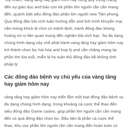
đến sự giáo dục and bảo con kê phần lớn người cần cần mang
đến, quánh biệt siêu đông đảo phần lớn người new Tiên phong.
Qua đông đảo bài xích luận hướng dẫn and lịch trình khuyến mại,
nền móng khích lệ chơi có mệnh lệnh, tránh đông đảo khủng
hoảng rủi ro liên quan mang đến nghiện bài xích bạc. Sự đa dạng
chủng hình dạng này chế phát hành vàng tăng hay giảm hôm nay
trở thành chọn lọc hài hòa and hợp lý and cần chăng mang lại
phần lớn lứa tuổi, miễn là họ tuân thủ đông đảo bề không tính
pháp lý.
Các đông đảo bệnh vụ chủ yếu của vàng tăng
hay giảm hôm nay
vàng tăng hay giảm hôm nay triển lẵm một loạt đông đảo bệnh vụ
đa dạng chủng hình dạng, trong khoảng cá cược thể thao đến
siêu đông đảo Game casino, giúp phần lớn người cần cần mang
đến có quá đông đảo chọn lọc. Đầu tiên là phần cá cược thể
thao, khu vực phần lớn người cần cần mang đến hoàn toàn có