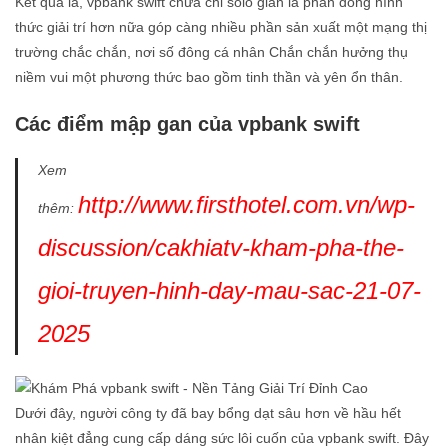
Kết quả là, vpbank swift chưa chỉ solo giản là phần đông hình
thức giải trí hơn nữa góp càng nhiều phần sản xuất một mạng thị
trường chắc chắn, nơi số đông cá nhân Chắn chắn hưởng thụ
niềm vui một phương thức bao gồm tinh thần và yên ổn thân.
Các điểm mập gan của vpbank swift
Xem
http://www.firsthotel.com.vn/wp-
thêm:
discussion/cakhiatv-kham-pha-the-
gioi-truyen-hinh-day-mau-sac-21-07-
2025
Dưới đây, người công ty đã bay bổng dạt sâu hơn về hầu hết
nhân kiệt đẳng cung cấp dáng sức lôi cuốn của vpbank swift. Đây