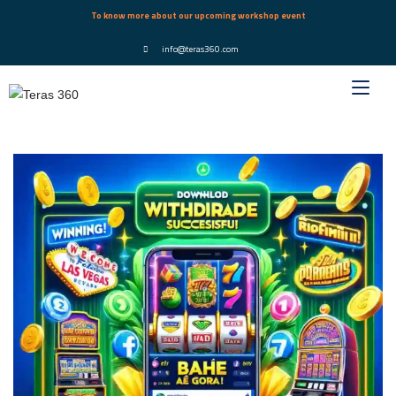
To know more about our upcoming workshop event
info@teras360.com