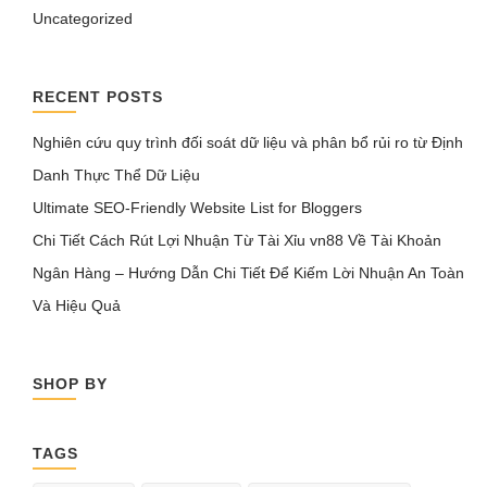
Uncategorized
RECENT POSTS
Nghiên cứu quy trình đối soát dữ liệu và phân bổ rủi ro từ Định
Danh Thực Thể Dữ Liệu
Ultimate SEO-Friendly Website List for Bloggers
Chi Tiết Cách Rút Lợi Nhuận Từ Tài Xỉu vn88 Về Tài Khoản
Ngân Hàng – Hướng Dẫn Chi Tiết Để Kiếm Lời Nhuận An Toàn
Và Hiệu Quả
SHOP BY
TAGS