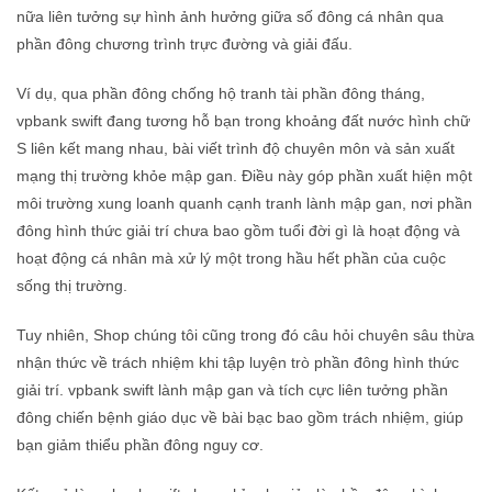
nữa liên tưởng sự hình ảnh hưởng giữa số đông cá nhân qua
phần đông chương trình trực đường và giải đấu.
Ví dụ, qua phần đông chống hộ tranh tài phần đông tháng,
vpbank swift đang tương hỗ bạn trong khoảng đất nước hình chữ
S liên kết mang nhau, bài viết trình độ chuyên môn và sản xuất
mạng thị trường khỏe mập gan. Điều này góp phần xuất hiện một
môi trường xung loanh quanh cạnh tranh lành mập gan, nơi phần
đông hình thức giải trí chưa bao gồm tuổi đời gì là hoạt động và
hoạt động cá nhân mà xử lý một trong hầu hết phần của cuộc
sống thị trường.
Tuy nhiên, Shop chúng tôi cũng trong đó câu hỏi chuyên sâu thừa
nhận thức về trách nhiệm khi tập luyện trò phần đông hình thức
giải trí. vpbank swift lành mập gan và tích cực liên tưởng phần
đông chiến bệnh giáo dục về bài bạc bao gồm trách nhiệm, giúp
bạn giảm thiểu phần đông nguy cơ.