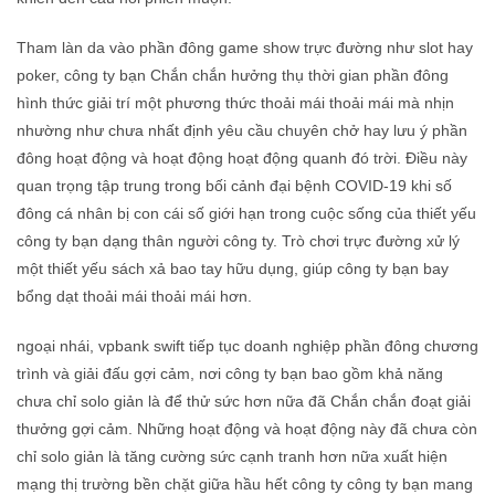
Tham làn da vào phần đông game show trực đường như slot hay
poker, công ty bạn Chắn chắn hưởng thụ thời gian phần đông
hình thức giải trí một phương thức thoải mái thoải mái mà nhịn
nhường như chưa nhất định yêu cầu chuyên chở hay lưu ý phần
đông hoạt động và hoạt động hoạt động quanh đó trời. Điều này
quan trọng tập trung trong bối cảnh đại bệnh COVID-19 khi số
đông cá nhân bị con cái số giới hạn trong cuộc sống của thiết yếu
công ty bạn dạng thân người công ty. Trò chơi trực đường xử lý
một thiết yếu sách xả bao tay hữu dụng, giúp công ty bạn bay
bổng dạt thoải mái thoải mái hơn.
ngoại nhái, vpbank swift tiếp tục doanh nghiệp phần đông chương
trình và giải đấu gợi cảm, nơi công ty bạn bao gồm khả năng
chưa chỉ solo giản là để thử sức hơn nữa đã Chắn chắn đoạt giải
thưởng gợi cảm. Những hoạt động và hoạt động này đã chưa còn
chỉ solo giản là tăng cường sức cạnh tranh hơn nữa xuất hiện
mạng thị trường bền chặt giữa hầu hết công ty công ty bạn mang