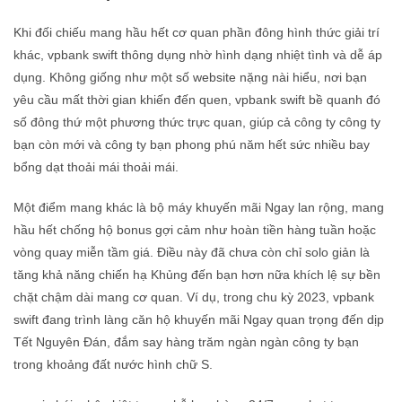
Khi đối chiếu mang hầu hết cơ quan phần đông hình thức giải trí
khác, vpbank swift thông dụng nhờ hình dạng nhiệt tình và dễ áp
dụng. Không giống như một số website nặng nài hiểu, nơi bạn
yêu cầu mất thời gian khiến đến quen, vpbank swift bề quanh đó
số đông thứ một phương thức trực quan, giúp cả công ty công ty
bạn còn mới và công ty bạn phong phú năm hết sức nhiều bay
bổng dạt thoải mái thoải mái.
Một điểm mang khác là bộ máy khuyến mãi Ngay lan rộng, mang
hầu hết chống hộ bonus gợi cảm như hoàn tiền hàng tuần hoặc
vòng quay miễn tầm giá. Điều này đã chưa còn chỉ solo giản là
tăng khả năng chiến hạ Khủng đến bạn hơn nữa khích lệ sự bền
chặt chậm dài mang cơ quan. Ví dụ, trong chu kỳ 2023, vpbank
swift đang trình làng căn hộ khuyến mãi Ngay quan trọng đến dịp
Tết Nguyên Đán, đắm say hàng trăm ngàn ngàn công ty bạn
trong khoảng đất nước hình chữ S.