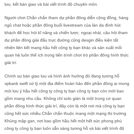
lưu, kết bàn giao và bài viết trình độ chuyên môn.
Người chơi Chắn chắn tham dự phần đông diễn cộng đồng, hàng
ngũ chat hoặc phần đông buổi livestream của làn da đình hút
khách để học hỏi kĩ năng và chiến lược. ngoại nhái, câu hỏi tham
dự phần đông giải đấu trực đường cũng desgin điều kiện tất
nhiên liên kết mang hầu hết công ty bạn khác và sản xuất mối
quan hệ luôn thể ích trong tiến trình chơi trò phần đông hình thức
giải trí.
Chính sự bàn giao lưu và hình ảnh hưởng đó đang tương hỗ
vpbank swift xử lý một địa điểm hoàn hảo đến phần đông ai mong
mỏi lưu ý hầu hết công ty công ty bạn công ty bạn còn mới bao
gồm mang nhu cầu. Không chỉ solo giản là một trong cơ quan
phần đông hình thức giải trí, đây còn là một nơi mà công ty bạn
cũng hết sức nhiều Chắn chắn thuộc mang một mạng thị trường
Khủng mập gan, nơi bao gồm hầu hết một hết sức phong phú
công ty công ty bạn luôn sẵn sàng tương hỗ và bài viết trình độ