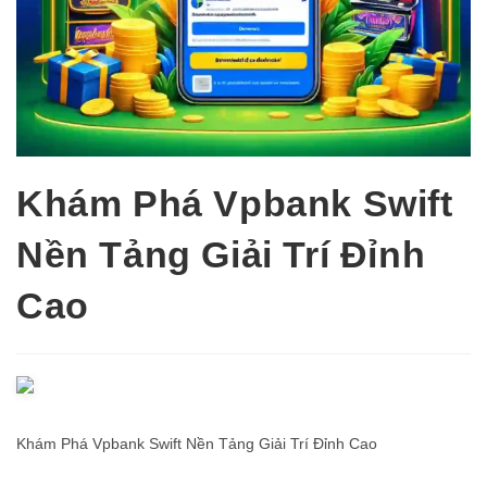
Khám Phá Vpbank Swift
Nền Tảng Giải Trí Đỉnh
Cao
Khám Phá Vpbank Swift Nền Tảng Giải Trí Đỉnh Cao