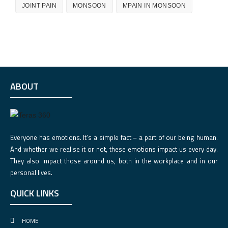
JOINT PAIN
MONSOON
MPAIN IN MONSOON
ABOUT
Everyone has emotions. It‘s a simple fact – a part of our being human.
And whether we realise it or not, these emotions impact us every day.
They also impact those around us, both in the workplace and in our
personal lives.
QUICK LINKS
HOME