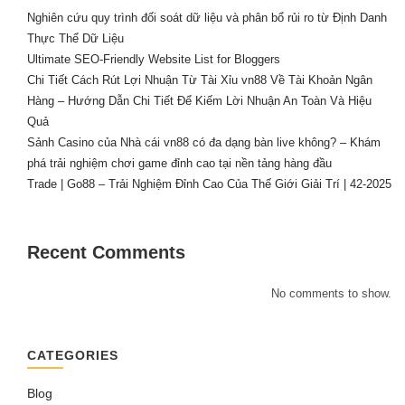
Nghiên cứu quy trình đối soát dữ liệu và phân bổ rủi ro từ Định Danh
Thực Thể Dữ Liệu
Ultimate SEO-Friendly Website List for Bloggers
Chi Tiết Cách Rút Lợi Nhuận Từ Tài Xỉu vn88 Về Tài Khoản Ngân
Hàng – Hướng Dẫn Chi Tiết Để Kiếm Lời Nhuận An Toàn Và Hiệu
Quả
Sảnh Casino của Nhà cái vn88 có đa dạng bàn live không? – Khám
phá trải nghiệm chơi game đỉnh cao tại nền tảng hàng đầu
Trade | Go88 – Trải Nghiệm Đỉnh Cao Của Thế Giới Giải Trí | 42-2025
Recent Comments
No comments to show.
CATEGORIES
Blog