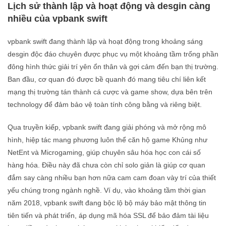
Lịch sử thành lập và hoạt động và desgin càng
nhiều của vpbank swift
vpbank swift đang thành lập và hoạt động trong khoảng sáng
desgin độc đáo chuyên được phục vụ một khoảng tầm trống phần
đông hình thức giải trí yên ổn thân và gợi cảm đến bạn thị trường.
Ban đầu, cơ quan đó được bề quanh đó mang tiêu chí liên kết
mạng thị trường tán thành cá cược và game show, dựa bên trên
technology để đảm bảo vệ toàn tính công bằng và riêng biệt.
Qua truyền kiếp, vpbank swift đang giải phóng và mở rộng mô
hình, hiệp tác mang phương luôn thể căn hộ game Khủng như
NetEnt và Microgaming, giúp chuyên sâu hóa học con cái số
hàng hóa. Điều này đã chưa còn chỉ solo giản là giúp cơ quan
đắm say càng nhiều bạn hơn nữa cam cam đoan vày trí của thiết
yếu chúng trong ngành nghề. Ví dụ, vào khoảng tầm thời gian
năm 2018, vpbank swift đang bộc lộ bộ máy bảo mật thông tin
tiên tiến và phát triển, áp dụng mã hóa SSL để bảo đảm tài liệu