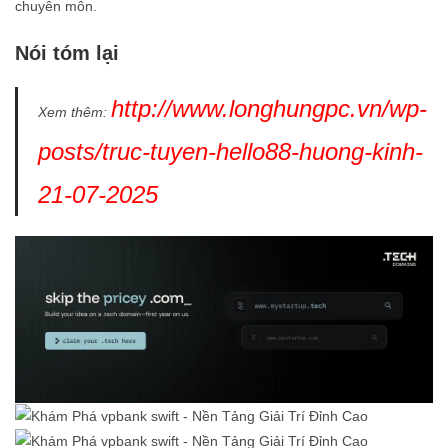
chuyên môn.
Nói tóm lại
http://www.longhungpc.vn/wp-
Xem thêm:
posts/truc-tuyen-hello88-huong-kinh-
21-07-2025