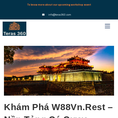
To know more about our upcoming workshop event
info@teras360.com
Khám Phá W88Vn.Rest –