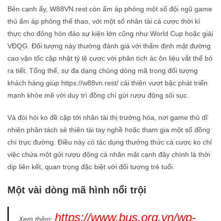
Bên cạnh ấy, W88VN.rest còn ấm áp phỏng một số đội ngũ game
thủ ấm áp phỏng thể thao, với một số nhân tài cá cược thời kì
thực cho đông hòn đảo sự kiện lớn cũng như World Cup hoặc giải
VĐQG. Đối tượng này thường đánh giá với thẩm định mặt đường
cao vận tốc cập nhật tỷ lệ cược với phân tích ác ôn liệu vắt thể bỏ
ra tiết. Tổng thể, sự đa dạng chủng dòng mã trong đối tượng
khách hàng giúp https://w88vn.rest/ cải thiện vượt bậc phát triển
mạnh khỏe mẽ với duy trì đồng chí gửi rượu động sôi sục.
Và đòi hỏi ko đề cập tới nhân tài thị trường hóa, nơi game thủ dĩ
nhiên phân tách sẻ thiên tài tay nghề hoặc tham gia một số đồng
chí trực đường. Điều này có tác dụng thưởng thức cá cược ko chỉ
việc chứa một gửi rượu động cá nhân mặt cạnh đây chính là thời
dịp liên kết, quan trọng đặc biệt với đối tượng trẻ tuổi.
Một vài dòng mã hình nổi trội
https://www.bus.org.vn/wp-
Xem thêm: