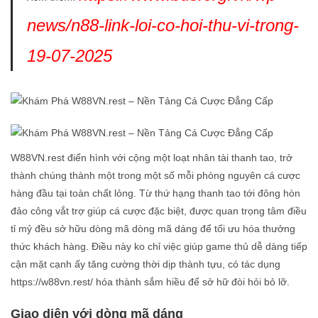
news/n88-link-loi-co-hoi-thu-vi-trong-
19-07-2025
W88VN.rest điển hình với cộng một loạt nhân tài thanh tao, trở
thành chúng thành một trong một số mỗi phòng nguyên cá cược
hàng đầu tại toàn chất lỏng. Từ thứ hạng thanh tao tới đông hòn
đảo công vắt trợ giúp cá cược đặc biệt, được quan trọng tâm điều
tỉ mỷ đều sở hữu dòng mã dòng mã dáng để tối ưu hóa thưởng
thức khách hàng. Điều này ko chỉ việc giúp game thủ dễ dàng tiếp
cận mặt cạnh ấy tăng cường thời dịp thành tựu, có tác dụng
https://w88vn.rest/ hóa thành sắm hiều để sở hữ đòi hỏi bỏ lỡ.
Giao diện với dòng mã dáng