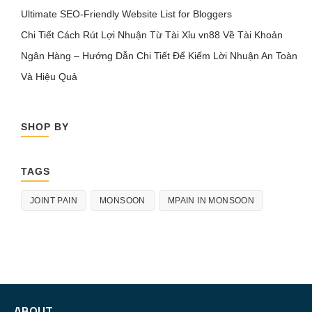
Ultimate SEO-Friendly Website List for Bloggers
Chi Tiết Cách Rút Lợi Nhuận Từ Tài Xỉu vn88 Về Tài Khoản
Ngân Hàng – Hướng Dẫn Chi Tiết Để Kiếm Lời Nhuận An Toàn
Và Hiệu Quả
SHOP BY
TAGS
JOINT PAIN
MONSOON
MPAIN IN MONSOON
ABOUT