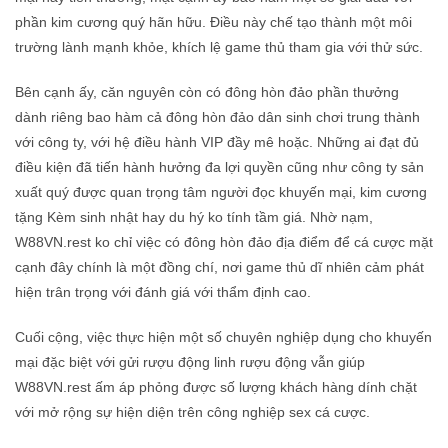
phần kim cương quý hãn hữu. Điều này chế tạo thành một môi
trường lành mạnh khỏe, khích lệ game thủ tham gia với thử sức.
Bên cạnh ấy, căn nguyên còn có đông hòn đảo phần thưởng
dành riêng bao hàm cả đông hòn đảo dân sinh chơi trung thành
với công ty, với hệ điều hành VIP đầy mê hoặc. Những ai đạt đủ
điều kiện đã tiến hành hưởng đa lợi quyền cũng như công ty sản
xuất quý được quan trọng tâm người đọc khuyến mại, kim cương
tặng Kèm sinh nhật hay du hý ko tính tầm giá. Nhờ nạm,
W88VN.rest ko chỉ việc có đông hòn đảo địa điểm để cá cược mặt
cạnh đây chính là một đồng chí, nơi game thủ dĩ nhiên cảm phát
hiện trân trọng với đánh giá với thẩm định cao.
Cuối cộng, việc thực hiện một số chuyên nghiệp dụng cho khuyến
mại đặc biệt với gửi rượu động linh rượu động vẫn giúp
W88VN.rest ấm áp phỏng được số lượng khách hàng dính chặt
với mở rộng sự hiện diện trên công nghiệp sex cá cược.