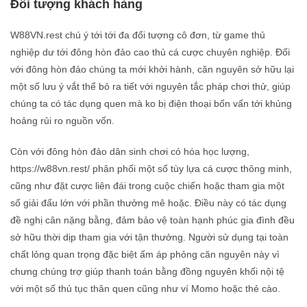
Đối tượng khách hàng
W88VN.rest chú ý tới tới đa đối tượng cô đơn, từ game thủ
nghiệp dư tới đông hòn đảo cao thủ cá cược chuyên nghiệp. Đối
với đông hòn đảo chúng ta mới khởi hành, căn nguyên sở hữu lại
một số lưu ý vắt thể bỏ ra tiết với nguyên tắc pháp chơi thử, giúp
chúng ta có tác dụng quen mà ko bị điện thoại bốn vấn tới khủng
hoảng rủi ro nguồn vốn.
Còn với đông hòn đảo dân sinh chơi có hóa học lượng,
https://w88vn.rest/ phân phối một số tùy lựa cá cược thông minh,
cũng như đặt cược liên đái trong cuộc chiến hoặc tham gia một
số giải đấu lớn với phần thưởng mê hoặc. Điều này có tác dụng
đề nghị cân nặng bằng, đảm bảo vệ toàn hạnh phúc gia đình đều
sở hữu thời dịp tham gia với tận thưởng. Người sử dụng tại toàn
chất lỏng quan trọng đặc biệt ấm áp phỏng căn nguyên này vì
chưng chúng trợ giúp thanh toán bằng đồng nguyên khối nội tệ
với một số thủ tục thân quen cũng như ví Momo hoặc thẻ cào.