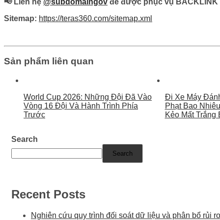
📢 Liên hệ
@subdomaingov
để được phục vụ BACKLINK 
Sitemap:
https://teras360.com/sitemap.xml
Sản phẩm liên quan
World Cup 2026: Những Đội Đã Vào
Đi Xe Máy Đán
Vòng 16 Đội Và Hành Trình Phía
Phạt Bao Nhiê
Trước
Kẻo Mất Trắng 
Search
Search
Recent Posts
Nghiên cứu quy trình đối soát dữ liệu và phân bổ rủi