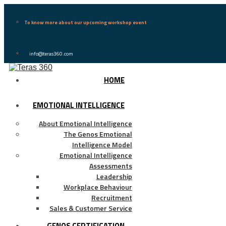
To know more about our upcoming workshop event
info@teras360.com
HOME
EMOTIONAL INTELLIGENCE
About Emotional Intelligence
The Genos Emotional
Intelligence Model
Emotional Intelligence
Assessments
Leadership
Workplace Behaviour
Recruitment
Sales & Customer Service
GENOS CERTIFICATION