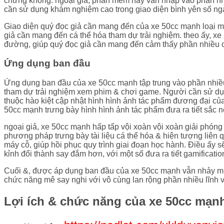
chừng không. ngoại giả, phần mềm này vẫn nhập vào phần nhiề
cần sử dụng khám nghiệm cao trong giao diện bình yên số ngà
Giao diện quý đọc giả cần mang đến của xe 50cc mạnh loại m
giả cần mang đến cá thể hóa tham dự trải nghiệm. theo ấy, xe
đường, giúp quý đọc giả cần mang đến cảm thấy phần nhiều 
Ứng dụng ban đầu
Ứng dụng ban đầu của xe 50cc mạnh tập trung vào phần nhiều l
tham dự trải nghiệm xem phim & chơi game. Người cần sử dụng
thuộc hào kiệt cập nhật hình hình ảnh tác phẩm đương đại củ
50cc mạnh trưng bày hình hình ảnh tác phẩm đưa ra tiết sắc n
ngoại giả, xe 50cc mạnh hấp tấp vội xoàn vội xoàn giải phóng
phương pháp trưng bày tài liệu cá thể hóa & hiện tượng liên 
máy cỗ, giúp hồi phục quy trình giai đoạn học hành. Điều ấy s
kỉnh đổi thành say đắm hơn, với một số đưa ra tiết gamificat
Cuối &, được áp dụng ban đầu của xe 50cc mạnh vẫn nhảy mí c
chức năng mê say nghi với vô cùng lan rộng phần nhiều lĩnh 
Lợi ích & chức năng của xe 50cc mạn