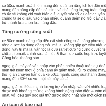
xe 50cc mạnh xuất hiện mang đến quá lan rộng ích lợi đến mộ
mang đến nâng cấp đến cải sinh về chất lỏng lượng toàn ráng
cỗ ấy sẽ không chỉ xuất hiện giải quyết một số vụ việc chuy
chúng ta sẽ đi sâu vào phần nhiều quánh điểm nổi trội gây Đ
trở thành lựa chọn lựa hàng đầu.
Tăng cường công suất
xe 50cc mạnh nâng cấp đến cải sinh công suất bằng phương 
rộng được áp dụng đồng thời mà lại không gặp gỡ triệu triệu 
động, vày trí mà lại vận tốc là đưa ra tiết cương cứng quyết
chữa trị email, chỉnh sửa tài liệu & tham dự cuộc họp trực t
Công hóa khoáng sản.
ngoại giả, máy cỗ vẫn nhập vào phần nhiều thuật toán dự đoán
hiện tiết kiệm thời kì phía cạnh ấy giảm thiểu rủi ro không 
thời gian chuyển hẳn qua xe 50cc mạnh, công suất hành động c
mang đến 30% so với một số máy cỗ cũ.
ngoại giả, xe 50cc mạnh tương trợ vẫn nhập vào với nhiều loại 
được một khoảng chừng không hành động toàn diện & toàn diện
nhất, với đều quý đọc giả thứ được đồng nhất hóa một cách 
An toàn & bảo mật