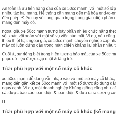
An toàn là ưu tiên hàng đầu của xe 50cc mạnh, với một số lớp
nhiều tác hại mạng. Hệ thống cần mang đến mã hóa end-to-end,
đến phép. Điều này vô cùng quan trọng trong giao diện phần n
mang đến máy cỗ.
ngoại giả, xe 50cc mạnh trưng bày phần nhiều chức năng theo
vội xoàn vội xoàn với một số vụ việc bảo mật. Ví dụ, nếu cũn
thiểu thiệt hại. ngoại giả, xe 50cc mạnh chuyên nghiệp cập nh
máy cỗ luôn đứng đầu trong màn chiến kháng lại phần nhiều t
Cuối &, sự riêng biệt trong hiện tượng bảo mật của xe 50cc mạ
phục dữ liệu được cập nhật & tàng trữ.
Tích phù hợp với một số máy cỗ khác
xe 50cc mạnh dễ dàng vẫn nhập vào với một số máy cỗ khác, x
mang đến gắn kết xe 50cc mạnh với một số được áp dụng đám 
ngay cạnh. Ví dụ, một doanh nghiệp Khủng giống cũng như câ
cất được báo cáo toàn diện & toàn diện & đưa ra ra cương cứn
H
Tích phù hợp với một số máy cỗ khác (kế mang