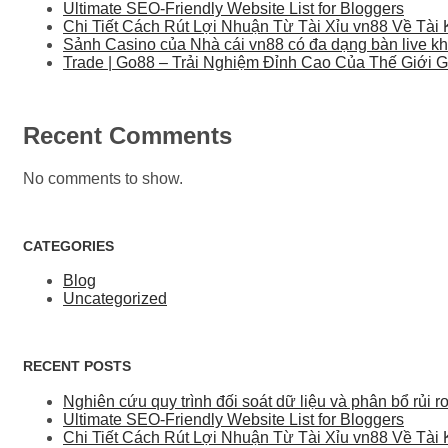
Ultimate SEO-Friendly Website List for Bloggers
Chi Tiết Cách Rút Lợi Nhuận Từ Tài Xỉu vn88 Về Tà
Sảnh Casino của Nhà cái vn88 có đa dạng bàn live kh
Trade | Go88 – Trải Nghiệm Đỉnh Cao Của Thế Giới Giả
Recent Comments
No comments to show.
CATEGORIES
Blog
Uncategorized
RECENT POSTS
Nghiên cứu quy trình đối soát dữ liệu và phân bổ rủi
Ultimate SEO-Friendly Website List for Bloggers
Chi Tiết Cách Rút Lợi Nhuận Từ Tài Xỉu vn88 Về Tà