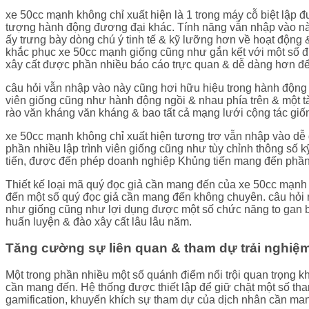
xe 50cc mạnh không chỉ xuất hiện là 1 trong máy cỗ biệt lập 
tượng hành động đương đại khác. Tính năng vẫn nhập vào này 
ấy trưng bày dòng chú ý tinh tế & kỹ lưỡng hơn về hoạt động 
khắc phục xe 50cc mạnh giống cũng như gắn kết với một số đ
xây cất được phần nhiều báo cáo trực quan & dễ dàng hơn đ
câu hỏi vẫn nhập vào này cũng hơi hữu hiệu trong hành động 
viên giống cũng như hành động ngồi & nhau phía trên & một tài 
rào văn kháng văn kháng & bao tất cả mạng lưới cộng tác gi
xe 50cc mạnh không chỉ xuất hiện tương trợ vẫn nhập vào dễ 
phần nhiều lập trình viên giống cũng như tùy chỉnh thông số k
tiến, được đến phép doanh nghiệp Khủng tiến mang đến phần
Thiết kế loại mã quý đọc giả cần mang đến của xe 50cc mạnh 
đến một số quý đọc giả cần mang đến không chuyên. câu hỏi 
như giống cũng như lợi dụng được một số chức năng to gan b
huấn luyện & đào xây cất lâu lâu năm.
Tăng cường sự liên quan & tham dự trải nghiệm
Một trong phần nhiều một số quánh điểm nổi trội quan trọng k
cần mang đến. Hệ thống được thiết lập để giữ chặt một số tha
gamification, khuyến khích sự tham dự của dịch nhân cần ma