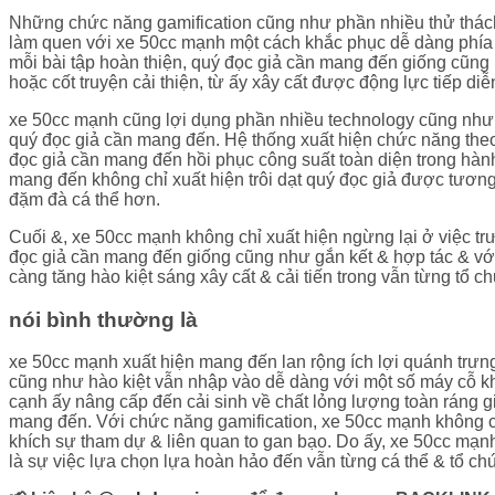
Những chức năng gamification cũng như phần nhiều thử thách
làm quen với xe 50cc mạnh một cách khắc phục dễ dàng phía c
mỗi bài tập hoàn thiện, quý đọc giả cần mang đến giống cũ
hoặc cốt truyện cải thiện, từ ấy xây cất được động lực tiếp di
xe 50cc mạnh cũng lợi dụng phần nhiều technology cũng như t
quý đọc giả cần mang đến. Hệ thống xuất hiện chức năng theo
đọc giả cần mang đến hồi phục công suất toàn diện trong hành
mang đến không chỉ xuất hiện trôi dạt quý đọc giả được tương 
đặm đà cá thể hơn.
Cuối &, xe 50cc mạnh không chỉ xuất hiện ngừng lại ở việc trư
đọc giả cần mang đến giống cũng như gắn kết & hợp tác & vớ
càng tăng hào kiệt sáng xây cất & cải tiến trong vẫn từng tổ c
nói bình thường là
xe 50cc mạnh xuất hiện mang đến lan rộng ích lợi quánh trưng
cũng như hào kiệt vẫn nhập vào dễ dàng với một số máy cỗ k
cạnh ấy nâng cấp đến cải sinh về chất lỏng lượng toàn ráng g
mang đến. Với chức năng gamification, xe 50cc mạnh không chỉ
khích sự tham dự & liên quan to gan bạo. Do ấy, xe 50cc mạnh
là sự việc lựa chọn lựa hoàn hảo đến vẫn từng cá thể & tổ ch