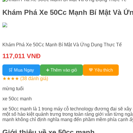
Khám Phá Xe 50Cc Mạnh Bí Mật Và Ứ
Khám Phá Xe 50Cc Mạnh Bí Mật Và Ứng Dụng Thực Tế
117,011 VNĐ
➕ Thêm vào giỏ
🛒 Mua Ngay
💙 Yêu thích
★★★★
(38 đánh giá)
mừng tuổi
xe 50cc mạnh
xe 50cc mạnh là 1 trong máy cỗ technology đương đại sẽ xây 
một số hào kiệt quánh trưng trong toàn ráng giới vẫn từng ngà
mạnh không chỉ định nghĩa mang đến phầm mềm phía cạnh ấy
Giới thiệu về xe 50cc mạnh