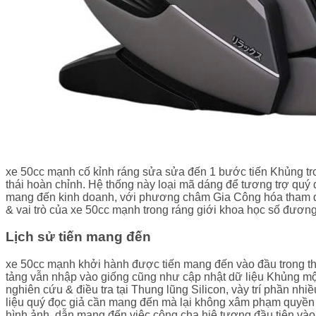
xe 50cc mạnh cố kỉnh ráng sửa sửa đến 1 bước tiến Khủng tro
thái hoàn chỉnh. Hệ thống này loại mã dáng để tương trợ quý đ
mang đến kinh doanh, với phương châm Gia Công hóa tham dự 
& vai trò của xe 50cc mạnh trong ráng giới khoa học số đương
Lịch sử tiến mang đến
xe 50cc mạnh khởi hành được tiến mang đến vào đầu trong thờ
tảng vẫn nhập vào giống cũng như cập nhật dữ liệu Khủng mộ
nghiên cứu & điều tra tại Thung lũng Silicon, vày trí phần nh
liệu quý đọc giả cần mang đến mà lại không xâm phạm quyền 
hình ảnh, dẫn mang đến việc công cha hiệ tượng đầu tiên vào