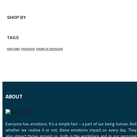
SHOP BY
TAGS
joint pain
monsoon
mpain in monsoon
ABOUT
Everyone has emotions. It‘s a simple fact – a part of our being human. And
whether we realise it or not, these emotions impact us every day. They
also impact those around us, both in the workplace and in our personal