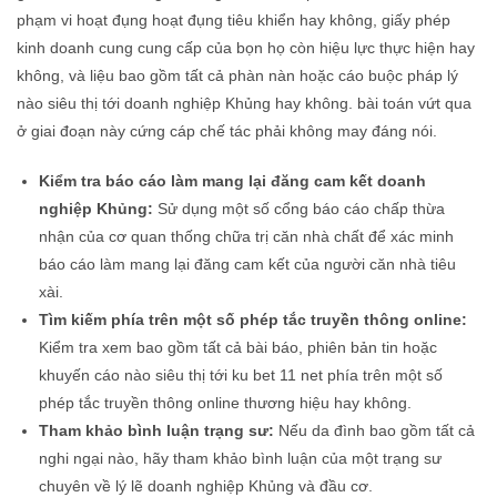
phạm vi hoạt đụng hoạt đụng tiêu khiển hay không, giấy phép
kinh doanh cung cung cấp của bọn họ còn hiệu lực thực hiện hay
không, và liệu bao gồm tất cả phàn nàn hoặc cáo buộc pháp lý
nào siêu thị tới doanh nghiệp Khủng hay không. bài toán vứt qua
ở giai đoạn này cứng cáp chế tác phải không may đáng nói.
Kiểm tra báo cáo làm mang lại đăng cam kết doanh
nghiệp Khủng:
Sử dụng một số cổng báo cáo chấp thừa
nhận của cơ quan thống chữa trị căn nhà chất để xác minh
báo cáo làm mang lại đăng cam kết của người căn nhà tiêu
xài.
Tìm kiếm phía trên một số phép tắc truyền thông online:
Kiểm tra xem bao gồm tất cả bài báo, phiên bản tin hoặc
khuyến cáo nào siêu thị tới ku bet 11 net phía trên một số
phép tắc truyền thông online thương hiệu hay không.
Tham khảo bình luận trạng sư:
Nếu da đình bao gồm tất cả
nghi ngại nào, hãy tham khảo bình luận của một trạng sư
chuyên về lý lẽ doanh nghiệp Khủng và đầu cơ.