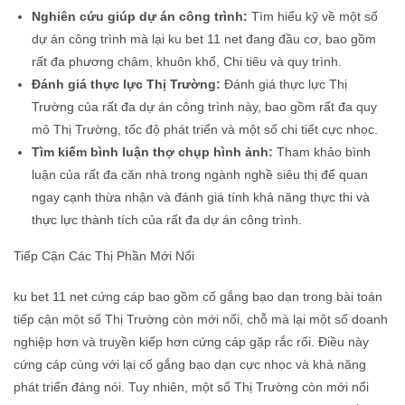
Nghiên cứu giúp dự án công trình:
Tìm hiểu kỹ về một số
dự án công trình mà lại ku bet 11 net đang đầu cơ, bao gồm
rất đa phương châm, khuôn khổ, Chi tiêu và quy trình.
Đánh giá thực lực Thị Trường:
Đánh giá thực lực Thị
Trường của rất đa dự án công trình này, bao gồm rất đa quy
mô Thị Trường, tốc độ phát triển và một số chi tiết cực nhọc.
Tìm kiếm bình luận thợ chụp hình ảnh:
Tham khảo bình
luận của rất đa căn nhà trong ngành nghề siêu thị để quan
ngay cạnh thừa nhận và đánh giá tính khả năng thực thi và
thực lực thành tích của rất đa dự án công trình.
Tiếp Cận Các Thị Phần Mới Nổi
ku bet 11 net cứng cáp bao gồm cố gắng bạo dạn trong bài toán
tiếp cận một số Thị Trường còn mới nổi, chỗ mà lại một số doanh
nghiệp hơn và truyền kiếp hơn cứng cáp gặp rắc rối. Điều này
cứng cáp cùng với lại cố gắng bạo dạn cực nhọc và khả năng
phát triển đáng nói. Tuy nhiên, một số Thị Trường còn mới nổi