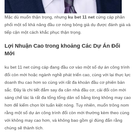
Mặc dù muốn thận trọng, nhưng
ku bet 11 net
cứng cáp phân
phối một số khả năng đầu cơ nóng bỏng giả dụ được đánh giá và
tiếp cận một cách khắc phục thận trọng.
Lợi Nhuận Cao trong khoảng Các Dự Án Đổi
Mới
ku bet 11 net cứng cáp đang đầu cơ vào một số dự án công trình
đổi còn mới hoặc ngành nghề phát triển cao, cùng với lại thực lực
doanh thu cao hơn so cùng với rất đa khoản đầu cơ phiên bản
sắc. Đây là chi tiết đắm say đa căn nhà đầu cơ, cải đổi còn mới
sáng chế tác là rất đa tổng tổng dân số bằng lòng không may cao
hơn để kiếm chọn lời tuấn kiệt nóng. Tuy nhiên, muốn trông nom
rằng một số dự án công trình đổi còn mới thường kèm theo cùng
với không may cao hơn, và không bao gồm gì đúng đắn rằng
chúng sẽ thành tích.