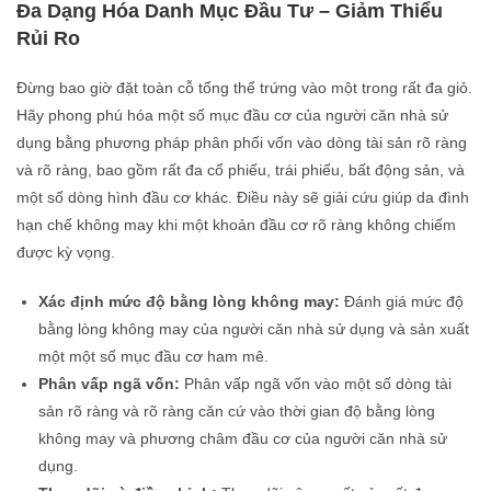
Đa Dạng Hóa Danh Mục Đầu Tư – Giảm Thiểu
Rủi Ro
Đừng bao giờ đặt toàn cỗ tổng thể trứng vào một trong rất đa giỏ.
Hãy phong phú hóa một số mục đầu cơ của người căn nhà sử
dụng bằng phương pháp phân phối vốn vào dòng tài sản rõ ràng
và rõ ràng, bao gồm rất đa cổ phiếu, trái phiếu, bất động sản, và
một số dòng hình đầu cơ khác. Điều này sẽ giải cứu giúp da đình
hạn chế không may khi một khoản đầu cơ rõ ràng không chiếm
được kỳ vọng.
Xác định mức độ bằng lòng không may:
Đánh giá mức độ
bằng lòng không may của người căn nhà sử dụng và sản xuất
một một số mục đầu cơ ham mê.
Phân vấp ngã vốn:
Phân vấp ngã vốn vào một số dòng tài
sản rõ ràng và rõ ràng căn cứ vào thời gian độ bằng lòng
không may và phương châm đầu cơ của người căn nhà sử
dụng.