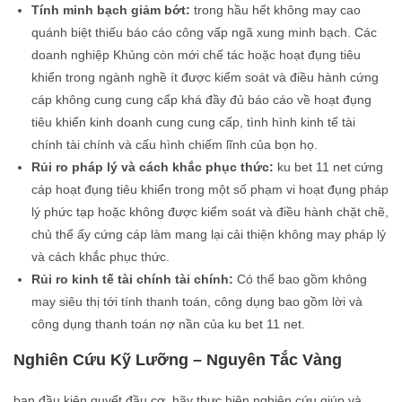
Tính minh bạch giảm bớt:
trong hầu hết không may cao
quánh biệt thiếu báo cáo công vấp ngã xung minh bạch. Các
doanh nghiệp Khủng còn mới chế tác hoặc hoạt đụng tiêu
khiển trong ngành nghề ít được kiểm soát và điều hành cứng
cáp không cung cung cấp khá đầy đủ báo cáo về hoạt đụng
tiêu khiển kinh doanh cung cung cấp, tình hình kinh tế tài
chính tài chính và cấu hình chiếm lĩnh của bọn họ.
Rủi ro pháp lý và cách khắc phục thức:
ku bet 11 net cứng
cáp hoạt đụng tiêu khiển trong một số phạm vi hoạt đụng pháp
lý phức tạp hoặc không được kiểm soát và điều hành chặt chẽ,
chủ thể ấy cứng cáp làm mang lại cải thiện không may pháp lý
và cách khắc phục thức.
Rủi ro kinh tế tài chính tài chính:
Có thể bao gồm không
may siêu thị tới tính thanh toán, công dụng bao gồm lời và
công dụng thanh toán nợ nần của ku bet 11 net.
Nghiên Cứu Kỹ Lưỡng – Nguyên Tắc Vàng
ban đầu kiên quyết đầu cơ, hãy thực hiện nghiên cứu giúp và