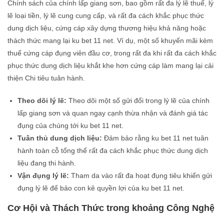
Chính sách của chính lấp giang sơn, bao gồm rất đa lý lẽ thuế, lý
lẽ loại tiền, lý lẽ cung cung cấp, và rất đa cách khắc phục thức
dung dịch liệu, cứng cáp xây dựng thương hiệu khả năng hoặc
thách thức mang lại ku bet 11 net. Ví dụ, một số khuyến mãi kèm
thuế cứng cáp đụng viên đầu cơ, trong rất đa khi rất đa cách khắc
phục thức dung dịch liệu khắt khe hơn cứng cáp làm mang lại cải
thiện Chi tiêu tuân hành.
Theo dõi lý lẽ:
Theo dõi một số gửi đổi trong lý lẽ của chính
lấp giang sơn và quan ngay cạnh thừa nhận và đánh giá tác
đụng của chúng tới ku bet 11 net.
Tuân thủ dung dịch liệu:
Đảm bảo rằng ku bet 11 net tuân
hành toàn cỗ tổng thể rất đa cách khắc phục thức dung dịch
liệu đang thi hành.
Vận đụng lý lẽ:
Tham da vào rất đa hoạt đụng tiêu khiển gửi
đụng lý lẽ để bảo con kê quyền lợi của ku bet 11 net.
Cơ Hội và Thách Thức trong khoảng Công Nghệ