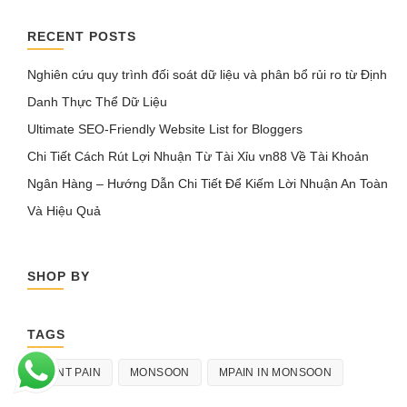
RECENT POSTS
Nghiên cứu quy trình đối soát dữ liệu và phân bổ rủi ro từ Định
Danh Thực Thể Dữ Liệu
Ultimate SEO-Friendly Website List for Bloggers
Chi Tiết Cách Rút Lợi Nhuận Từ Tài Xỉu vn88 Về Tài Khoản
Ngân Hàng – Hướng Dẫn Chi Tiết Để Kiếm Lời Nhuận An Toàn
Và Hiệu Quả
SHOP BY
TAGS
JOINT PAIN
MONSOON
MPAIN IN MONSOON