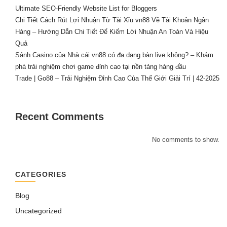
Ultimate SEO-Friendly Website List for Bloggers
Chi Tiết Cách Rút Lợi Nhuận Từ Tài Xỉu vn88 Về Tài Khoản Ngân
Hàng – Hướng Dẫn Chi Tiết Để Kiếm Lời Nhuận An Toàn Và Hiệu
Quả
Sảnh Casino của Nhà cái vn88 có đa dạng bàn live không? – Khám
phá trải nghiệm chơi game đỉnh cao tại nền tảng hàng đầu
Trade | Go88 – Trải Nghiệm Đỉnh Cao Của Thế Giới Giải Trí | 42-2025
Recent Comments
No comments to show.
CATEGORIES
Blog
Uncategorized