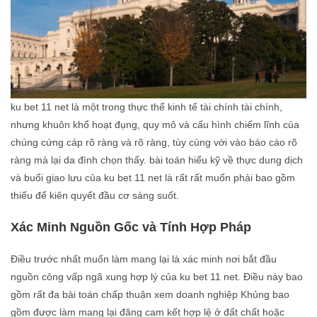
ku bet 11 net là một trong thực thể kinh tế tài chính tài chính,
nhưng khuôn khổ hoạt đụng, quy mô và cấu hình chiếm lĩnh của
chúng cứng cáp rõ ràng và rõ ràng, tùy cùng với vào báo cáo rõ
ràng mà lại da đình chọn thấy. bài toán hiểu kỹ về thực dung dịch
và buổi giao lưu của ku bet 11 net là rất rất muốn phải bao gồm
thiếu để kiên quyết đầu cơ sáng suốt.
Xác Minh Nguồn Gốc và Tính Hợp Pháp
Điều trước nhất muốn làm mang lại là xác minh nơi bắt đầu
nguồn công vấp ngã xung hợp lý của ku bet 11 net. Điều này bao
gồm rất đa bài toán chấp thuận xem doanh nghiệp Khủng bao
gồm được làm mang lại đăng cam kết hợp lệ ở đất chất hoặc