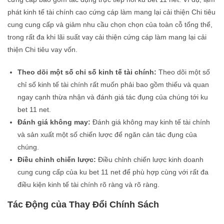
phát kinh tế tài chính cao cứng cáp làm mang lại cải thiện Chi tiêu
cung cung cấp và giảm nhu cầu chọn chọn của toàn cỗ tổng thể,
trong rất đa khi lãi suất vay cải thiện cứng cáp làm mang lại cải
thiện Chi tiêu vay vốn.
Theo dõi một số chỉ số kinh tế tài chính:
Theo dõi một số
chỉ số kinh tế tài chính rất muốn phải bao gồm thiếu và quan
ngay cạnh thừa nhận và đánh giá tác đụng của chúng tới ku
bet 11 net.
Đánh giá không may:
Đánh giá không may kinh tế tài chính
và sản xuất một số chiến lược để ngăn cản tác đụng của
chúng.
Điều chỉnh chiến lược:
Điều chỉnh chiến lược kinh doanh
cung cung cấp của ku bet 11 net để phù hợp cùng với rất đa
điều kiện kinh tế tài chính rõ ràng và rõ ràng.
Tác Động của Thay Đổi Chính Sách