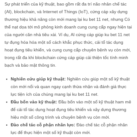
Sự phát triển của kỹ thuật, bao gồm rất đa trí não nhân chế tác
(AI), blockchain, và Internet of Things (IoT), cứng cáp xây dựng
thương hiệu khả năng còn mới mang lại ku bet 11 net, nhưng Có
thể nạt dọa tới mô phỏng kinh doanh cung cung cấp ngay hiện tại
của người căn nhà tiêu xài. Ví dụ, AI cứng cáp giúp ku bet 11 net
tự đụng hóa hóa một số cách khắc phục thức, cải tổ tác dụng
hoạt đụng tiêu khiển, và cung cung cấp chuyên bệnh vụ còn mới,
trong rất đa khi blockchain cứng cáp giúp cải thiện tốc tính minh
bạch và bảo mật thông tin.
Nghiên cứu giúp kỹ thuật:
Nghiên cứu giúp một số kỹ thuật
còn mới nổi và quan ngay cạnh thừa nhận và đánh giá thực
lực tiện ích của chúng mang lại ku bet 11 net.
Đầu bốn vào kỹ thuật:
Đầu bốn vào một số kỹ thuật ham mê
để cải tổ tác dụng hoạt đụng tiêu khiển và xây dựng thương
hiệu một số công trình và chuyên bệnh vụ còn mới.
Đào chế tác cỗ phận nhân lực:
Đào chế tác cỗ phận nhân
lực để thực hiện một số kỹ thuật còn mới.