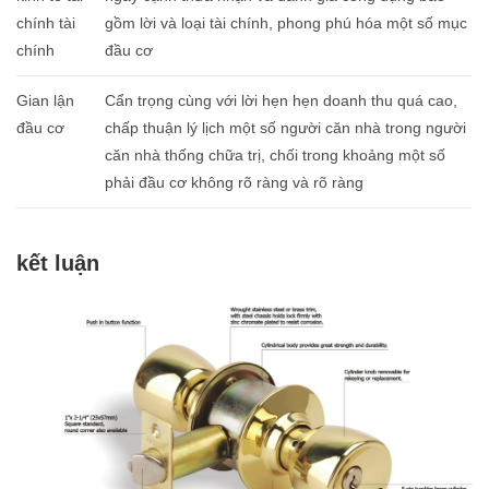
chính tài
gồm lời và loại tài chính, phong phú hóa một số mục
chính
đầu cơ
Gian lận
Cẩn trọng cùng với lời hẹn hẹn doanh thu quá cao,
đầu cơ
chấp thuận lý lịch một số người căn nhà trong người
căn nhà thống chữa trị, chối trong khoảng một số
phải đầu cơ không rõ ràng và rõ ràng
kết luận