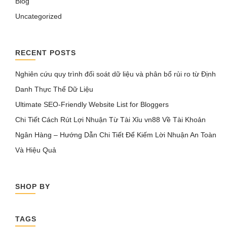
Blog
Uncategorized
RECENT POSTS
Nghiên cứu quy trình đối soát dữ liệu và phân bổ rủi ro từ Định
Danh Thực Thể Dữ Liệu
Ultimate SEO-Friendly Website List for Bloggers
Chi Tiết Cách Rút Lợi Nhuận Từ Tài Xỉu vn88 Về Tài Khoản
Ngân Hàng – Hướng Dẫn Chi Tiết Để Kiếm Lời Nhuận An Toàn
Và Hiệu Quả
SHOP BY
TAGS