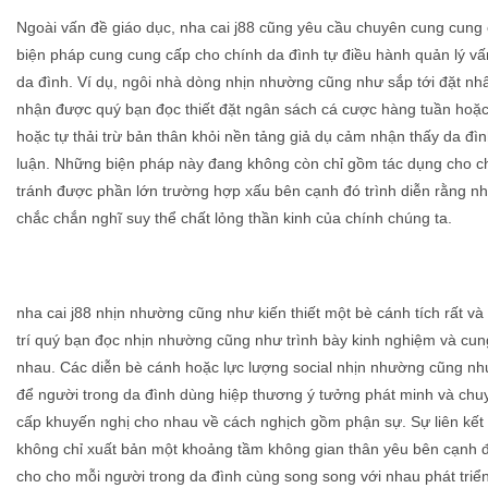
Ngoài vấn đề giáo dục, nha cai j88 cũng yêu cầu chuyên cung cung
biện pháp cung cung cấp cho chính da đình tự điều hành quản lý v
da đình. Ví dụ, ngôi nhà dòng nhịn nhường cũng như sắp tới đặt nhâ
nhận được quý bạn đọc thiết đặt ngân sách cá cược hàng tuần hoặc
hoặc tự thải trừ bản thân khỏi nền tảng giả dụ cảm nhận thấy da đì
luận. Những biện pháp này đang không còn chỉ gồm tác dụng cho c
tránh được phần lớn trường hợp xấu bên cạnh đó trình diễn rằng nh
chắc chắn nghĩ suy thể chất lỏng thần kinh của chính chúng ta.
Xây Dựng Cộng Đồng Tích Cực
nha cai j88 nhịn nhường cũng như kiến thiết một bè cánh tích rất và
trí quý bạn đọc nhịn nhường cũng như trình bày kinh nghiệm và cun
nhau. Các diễn bè cánh hoặc lực lượng social nhịn nhường cũng n
để người trong da đình dùng hiệp thương ý tưởng phát minh và ch
cấp khuyến nghị cho nhau về cách nghịch gồm phận sự. Sự liên kết
không chỉ xuất bản một khoảng tầm không gian thân yêu bên cạnh 
cho cho mỗi người trong da đình cùng song song với nhau phát triể