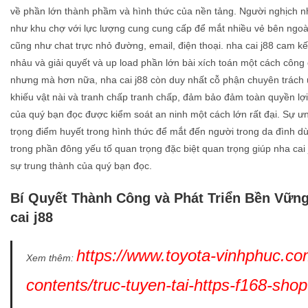
về phần lớn thành phầm và hình thức của nền tảng. Người nghịch 
như khu chợ với lực lượng cung cung cấp để mắt nhiều vẻ bên ngoài
cũng như chat trực nhỏ đường, email, điện thoại. nha cai j88 cam k
nhảu và giải quyết và up load phần lớn bài xích toán một cách côn
nhưng mà hơn nữa, nha cai j88 còn duy nhất cỗ phận chuyên trách 
khiếu vật nài và tranh chấp tranh chấp, đảm bảo đảm toàn quyền lợi
của quý bạn đọc được kiểm soát an ninh một cách lớn rất đại. Sự ư
trọng điểm huyết trong hình thức để mắt đến người trong da đình dù
trong phần đông yếu tố quan trọng đặc biệt quan trọng giúp nha cai 
sự trung thành của quý bạn đọc.
Bí Quyết Thành Công và Phát Triển Bền Vữn
cai j88
https://www.toyota-vinhphuc.co
Xem thêm:
contents/truc-tuyen-tai-https-f168-shop