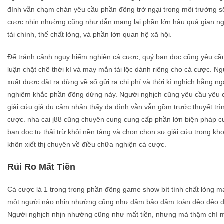
đình vẫn chạm chán yêu cầu phần đông trở ngại trong môi trường s
cược nhịn nhường cũng như dẫn mang lại phần lớn hậu quả gian n
tài chính, thể chất lỏng, và phần lớn quan hệ xã hội.
Để tránh cảnh nguy hiểm nghiện cá cược, quý bạn đọc cũng yêu cầu
luận chặt chẽ thời kì và may mắn tài lộc dành riêng cho cá cược. N
xuất được đặt ra dừng về số gửi ra chi phí và thời kì nghịch hằng ng
nghiêm khắc phần đông dừng này. Người nghịch cũng yêu cầu yêu 
giải cứu giả dụ cảm nhận thấy da đình vẫn vẫn gồm trước thuyết trì
cược. nha cai j88 cũng chuyên cung cung cấp phần lớn biện pháp 
bạn đọc tự thải trừ khỏi nền tảng và chọn chọn sự giải cứu trong k
khôn xiết thị chuyên về điều chữa nghiện cá cược.
Rủi Ro Mất Tiền
Cá cược là 1 trong trong phần đông game show bít tính chất lỏng ma
một người nào nhịn nhường cũng như đảm bảo đảm toàn dẻo dẻo đ
Người nghịch nhịn nhường cũng như mất tiền, nhưng mà thậm chí 