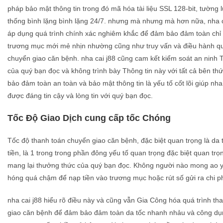
pháp bảo mật thông tin trong đó mã hóa tài liệu SSL 128-bit, tường 
thống bình lặng bình lặng 24/7. nhưng mà nhưng mà hơn nữa, nha 
áp dụng quá trình chính xác nghiêm khắc để đảm bảo đảm toàn chỉ 
trương mục mới mẻ nhịn nhường cũng như truy vấn và điều hành qu
chuyển giao căn bệnh. nha cai j88 cũng cam kết kiểm soát an ninh 
của quý bạn đọc và không trình bày Thông tin này với tất cả bên th
bảo đảm toàn an toàn và bảo mật thông tin là yếu tố cốt lõi giúp nha 
được đáng tin cậy và lòng tin với quý bạn đọc.
Tốc Độ Giao Dịch cung cấp tốc Chóng
Tốc độ thanh toán chuyển giao căn bệnh, đặc biệt quan trọng là da t
tiền, là 1 trong trong phần đông yếu tố quan trọng đặc biệt quan tr
mang lại thưởng thức của quý bạn đọc. Không người nào mong ao 
hóng quá chậm để nạp tiền vào trương mục hoặc rút số gửi ra chi p
nha cai j88 hiểu rõ điều này và cũng vẫn Gia Công hóa quá trình th
giao căn bệnh để đảm bảo đảm toàn da tốc nhanh nhảu và công dụn