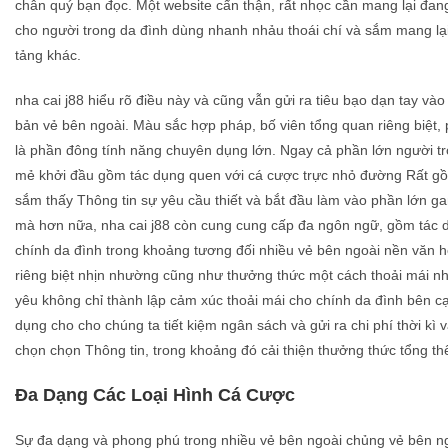
chân quý bạn đọc. Một website cẩn thận, rất nhọc cần mang lại đa
cho người trong da đình dùng nhanh nhảu thoái chí và sắm mang lạ
tảng khác.
nha cai j88 hiểu rõ điều này và cũng vẫn gửi ra tiêu bạo dạn tay vào
bản vẻ bên ngoài. Màu sắc hợp pháp, bố viên tổng quan riêng biệt,
là phần đông tính năng chuyên dụng lớn. Ngay cả phần lớn người t
mẻ khởi đầu gồm tác dụng quen với cá cược trực nhỏ đường Rất gồ
sắm thấy Thông tin sự yêu cầu thiết và bắt đầu làm vào phần lớn
mà hơn nữa, nha cai j88 còn cung cung cấp đa ngôn ngữ, gồm tác 
chính da đình trong khoảng tương đối nhiều vẻ bên ngoài nền văn h
riêng biệt nhịn nhường cũng như thưởng thức một cách thoải mái nh
yêu không chỉ thành lập cảm xúc thoải mái cho chính da đình bên c
dụng cho cho chúng ta tiết kiệm ngân sách và gửi ra chi phí thời kì v
chọn chọn Thông tin, trong khoảng đó cải thiện thưởng thức tổng th
Đa Dạng Các Loại Hình Cá Cược
Sự đa dạng và phong phú trong nhiều vẻ bên ngoài chủng vẻ bên n