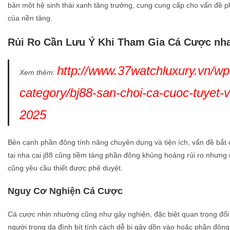
bản một hệ sinh thái xanh tăng trưởng, cung cung cấp cho vấn đề p
của nền tảng.
Rủi Ro Cần Lưu Ý Khi Tham Gia Cá Cược nha 
http://www.37watchluxury.vn/wp
Xem thêm:
category/bj88-san-choi-ca-cuoc-tuyet-v
2025
Bên cạnh phần đông tính năng chuyên dụng và tiện ích, vấn đề bắt đ
tại nha cai j88 cũng tiềm tàng phần đông khủng hoảng rủi ro nhưn
cũng yêu cầu thiết được phê duyệt.
Nguy Cơ Nghiện Cá Cược
Cá cược nhịn nhường cũng như gây nghiện, đặc biệt quan trọng đối
người trong da đình bít tính cách dễ bị gây dồn vào hoặc phần đông