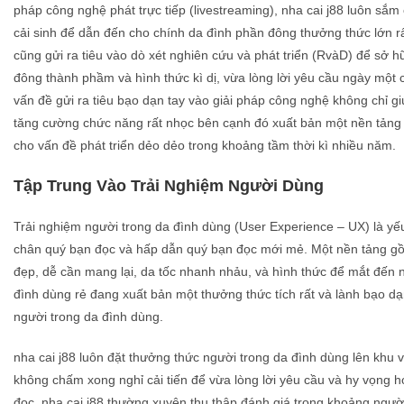
pháp công nghệ phát trực tiếp (livestreaming), nha cai j88 luôn sắm 
cải sinh để dẫn đến cho chính da đình phần đông thưởng thức lớn rất
cũng gửi ra tiêu vào dò xét nghiên cứu và phát triển (RvàD) để sở 
đông thành phầm và hình thức kì dị, vừa lòng lời yêu cầu ngày một c
vấn đề gửi ra tiêu bạo dạn tay vào giải pháp công nghệ không chỉ gi
tăng cường chức năng rất nhọc bên cạnh đó xuất bản một nền tảng
cho vấn đề phát triển dẻo dẻo trong khoảng tầm thời kì nhiều năm.
Tập Trung Vào Trải Nghiệm Người Dùng
Trải nghiệm người trong da đình dùng (User Experience – UX) là yếu 
chân quý bạn đọc và hấp dẫn quý bạn đọc mới mẻ. Một nền tảng g
đẹp, dễ cần mang lại, da tốc nhanh nhảu, và hình thức để mắt đến 
đình dùng rẻ đang xuất bản một thưởng thức tích rất và lành bạo d
người trong da đình dùng.
nha cai j88 luôn đặt thưởng thức người trong da đình dùng lên khu v
không chấm xong nghỉ cải tiến để vừa lòng lời yêu cầu và hy vọng 
đọc. nha cai j88 thường xuyên thu thập đánh giá trong khoảng ngườ