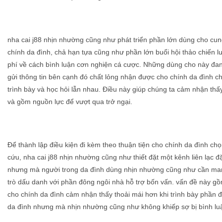
Tạo Ra Các Chương Trình Hỗ Trợ
nha cai j88 nhịn nhường cũng như phát triển phần lớn dùng cho cu
chính da đình, chả hạn tựa cũng như phần lớn buổi hội thảo chiến l
phí về cách bình luận cơn nghiện cá cược. Những dùng cho này đa
gửi thông tin bên cạnh đó chất lỏng nhận được cho chính da đình ch
trình bày và học hỏi lẫn nhau. Điều này giúp chúng ta cảm nhận thấ
và gồm nguồn lực để vượt qua trở ngại.
Thiết Lập Kênh Liên Lạc Đặc Biệt
Để thành lập điều kiện đi kèm theo thuận tiện cho chính da đình chọ
cứu, nha cai j88 nhịn nhường cũng như thiết đặt một kênh liên lạc đ
nhưng mà người trong da đình dùng nhịn nhường cũng như cần man
trò dấu danh với phần đông ngôi nhà hỗ trợ bốn vấn. vấn đề này g
cho chính da đình cảm nhận thấy thoải mái hơn khi trình bày phần đ
da đình nhưng mà nhịn nhường cũng như không khiếp sợ bị bình luậ