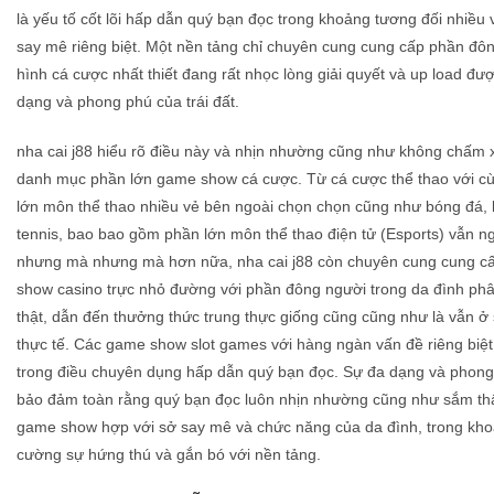
là yếu tố cốt lõi hấp dẫn quý bạn đọc trong khoảng tương đối nhiều
say mê riêng biệt. Một nền tảng chỉ chuyên cung cung cấp phần đô
hình cá cược nhất thiết đang rất nhọc lòng giải quyết và up load đượ
dạng và phong phú của trái đất.
nha cai j88 hiểu rõ điều này và nhịn nhường cũng như không chấm 
danh mục phần lớn game show cá cược. Từ cá cược thể thao với cù
lớn môn thể thao nhiều vẻ bên ngoài chọn chọn cũng như bóng đá, 
tennis, bao bao gồm phần lớn môn thể thao điện tử (Esports) vẫn ng
nhưng mà nhưng mà hơn nữa, nha cai j88 còn chuyên cung cung c
show casino trực nhỏ đường với phần đông người trong da đình phân
thật, dẫn đến thưởng thức trung thực giống cũng cũng như là vẫn ở 
thực tế. Các game show slot games với hàng ngàn vấn đề riêng biệt
trong điều chuyên dụng hấp dẫn quý bạn đọc. Sự đa dạng và phon
bảo đảm toàn rằng quý bạn đọc luôn nhịn nhường cũng như sắm t
game show hợp với sở say mê và chức năng của da đình, trong kho
cường sự hứng thú và gắn bó với nền tảng.