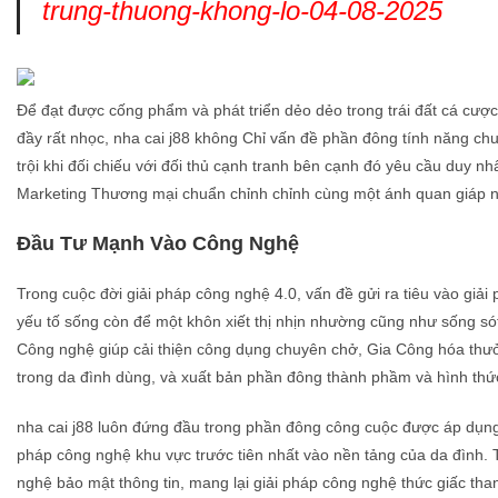
trung-thuong-khong-lo-04-08-2025
Để đạt được cống phẩm và phát triển dẻo dẻo trong trái đất cá cượ
đầy rất nhọc, nha cai j88 không Chỉ vấn đề phần đông tính năng ch
trội khi đối chiếu với đối thủ cạnh tranh bên cạnh đó yêu cầu duy n
Marketing Thương mại chuẩn chỉnh chỉnh cùng một ánh quan giáp 
Đầu Tư Mạnh Vào Công Nghệ
Trong cuộc đời giải pháp công nghệ 4.0, vấn đề gửi ra tiêu vào giải
yếu tố sống còn để một khôn xiết thị nhịn nhường cũng như sống sót 
Công nghệ giúp cải thiện công dụng chuyên chở, Gia Công hóa thư
trong da đình dùng, và xuất bản phần đông thành phầm và hình th
nha cai j88 luôn đứng đầu trong phần đông công cuộc được áp dụng
pháp công nghệ khu vực trước tiên nhất vào nền tảng của da đình. 
nghệ bảo mật thông tin, mang lại giải pháp công nghệ thức giấc than