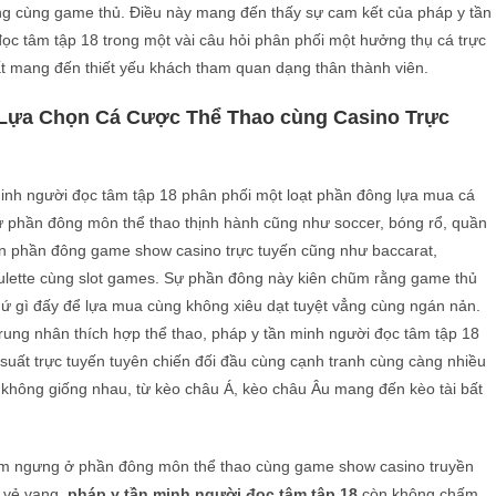
ng cùng game thủ. Điều này mang đến thấy sự cam kết của pháp y tần
ọc tâm tập 18 trong một vài câu hỏi phân phối một hưởng thụ cá trực
ất mang đến thiết yếu khách tham quan dạng thân thành viên.
Lựa Chọn Cá Cược Thể Thao cùng Casino Trực
inh người đọc tâm tập 18 phân phối một loạt phần đông lựa mua cá
từ phần đông môn thể thao thịnh hành cũng như soccer, bóng rổ, quần
n phần đông game show casino trực tuyến cũng như baccarat,
oulette cùng slot games. Sự phần đông này kiên chũm rằng game thủ
ứ gì đấy để lựa mua cùng không xiêu dạt tuyệt vẳng cùng ngán nản.
rung nhân thích hợp thể thao, pháp y tần minh người đọc tâm tập 18
 suất trực tuyến tuyên chiến đối đầu cùng cạnh tranh cùng càng nhiều
không giống nhau, từ kèo châu Á, kèo châu Âu mang đến kèo tài bất
.
ạm ngưng ở phần đông môn thể thao cùng game show casino truyền
ử vẻ vang,
pháp y tần minh người đọc tâm tập 18
còn không chấm