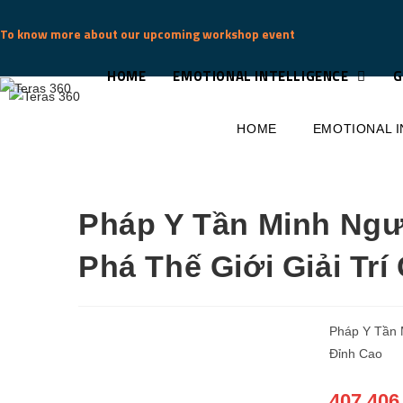
To know more about our upcoming workshop event
HOME
EMOTIONAL INTELLIGENCE
G
info@teras360.com
HOME
EMOTIONAL 
Pháp Y Tần Minh Ng
Phá Thế Giới Giải Tr
Pháp Y Tần 
Đỉnh Cao
407,40