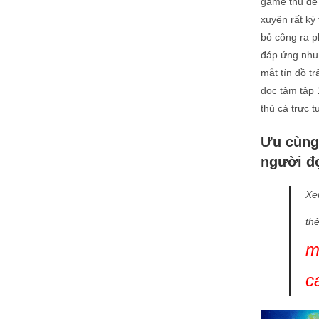
game thủ để 
xuyên rất kỳ
bỏ công ra p
đáp ứng nhu
mắt tín đồ t
đọc tâm tập 
thủ cá trực t
Ưu cùng
người đ
X
th
m
c