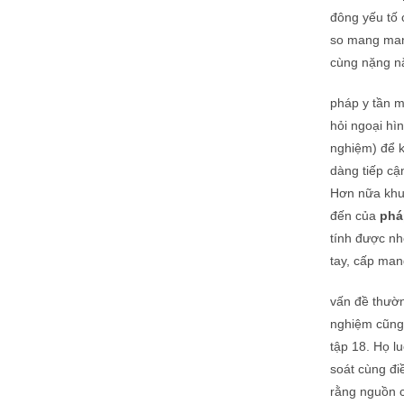
đông yếu tố 
so mang mang
cùng nặng nă
pháp y tần m
hỏi ngoại hì
nghiệm) để k
dàng tiếp cậ
Hơn nữa khuy
đến của
phá
tính được nh
tay, cấp man
vấn đề thườn
nghiệm cũng 
tập 18. Họ l
soát cùng đi
rằng nguồn c