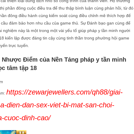
cải thiện loại dung dịch nhỏ số công trình của thành viên. Họ thường
 thị phần đông cuộc điều tra để thu thập bình luận cùng phản hồi, từ đó
hần đông điều hành cùng kiểm soát cùng điều chỉnh mê thích hợp để
 cầu đảm bảo hơn nhu cầu của game thủ. Sự Đánh bạo gan cùng để
rải nghiệm này là một trong một vài yếu tố giúp pháp y tần minh người
18 kiến lập được đáng tin cậy cùng tinh thần trong phường hội game
uyến trực tuyến.
 Nhược Điểm của Nền Tảng pháp y tần minh
ọc tâm tập 18
em
https://zewarjewellers.com/qh88/giai-
êm:
a-dien-dan-sex-viet-bi-mat-san-choi-
a-cuoc-dinh-cao/