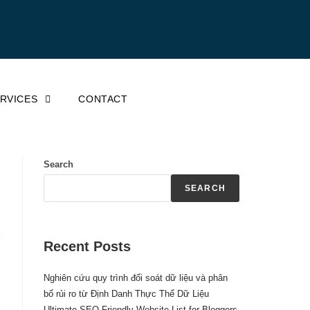
ERVICES
CONTACT
Search
SEARCH
Recent Posts
Nghiên cứu quy trình đối soát dữ liệu và phân
bổ rủi ro từ Định Danh Thực Thể Dữ Liệu
Ultimate SEO-Friendly Website List for Bloggers