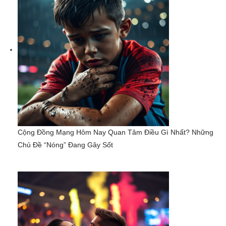
Cộng Đồng Mạng Hôm Nay Quan Tâm Điều Gì Nhất? Những
Chủ Đề “Nóng” Đang Gây Sốt