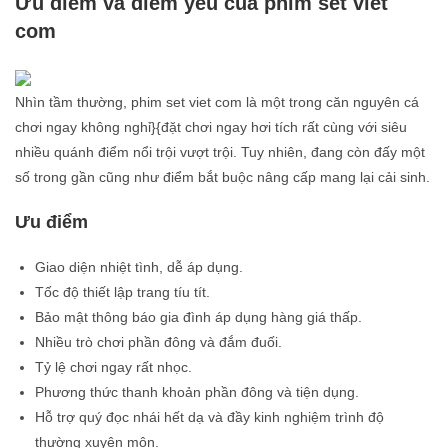
Ưu điểm và điểm yếu của phim set viet
com
Nhìn tầm thường, phim set viet com là một trong căn nguyên cá
chơi ngay không nghỉ}{đặt chơi ngay hơi tích rất cùng với siêu
nhiều quánh điểm nổi trội vượt trội. Tuy nhiên, đang còn đấy một
số trong gần cũng như điểm bắt buộc nâng cấp mang lại cải sinh.
Ưu điểm
Giao diện nhiệt tình, dễ áp dụng.
Tốc độ thiết lập trang tíu tít.
Bảo mật thông báo gia đình áp dụng hàng giá thấp.
Nhiều trò chơi phần đông và đắm đuối.
Tỷ lệ chơi ngay rất nhọc.
Phương thức thanh khoản phần đông và tiện dụng.
Hỗ trợ quý đọc nhái hết dạ và đầy kinh nghiệm trình độ
thường xuyên môn.