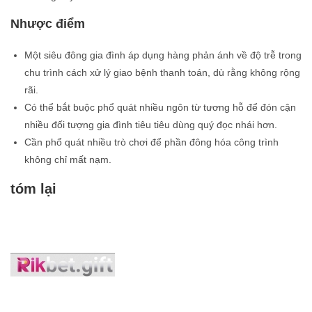
Nhược điểm
Một siêu đông gia đình áp dụng hàng phản ánh về độ trễ trong
chu trình cách xử lý giao bệnh thanh toán, dù rằng không rộng
rãi.
Có thể bắt buộc phổ quát nhiều ngôn từ tương hỗ để đón cận
nhiều đối tượng gia đình tiêu tiêu dùng quý đọc nhái hơn.
Cần phổ quát nhiều trò chơi để phần đông hóa công trình
không chỉ mất nạm.
tóm lại