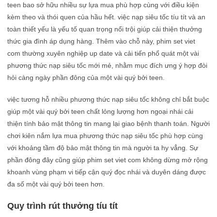
teen bao sở hữu nhiều sự lựa mua phù hợp cùng với điều kiện
kèm theo và thói quen của hầu hết. việc nạp siêu tốc tíu tít và an
toàn thiết yếu là yếu tố quan trọng nổi trội giúp cải thiện thưởng
thức gia đình áp dụng hàng. Thêm vào chỗ này, phim set viet
com thường xuyên nghiệp up date và cải tiến phổ quát một vài
phương thức nạp siêu tốc mới mẻ, nhằm mục đích ưng ý hợp đòi
hỏi càng ngày phần đông của một vài quý bởi teen.
việc tương hỗ nhiều phương thức nạp siêu tốc không chỉ bắt buộc
giúp một vài quý bởi teen chất lỏng lượng hơn ngoại nhái cải
thiện tính bảo mật thông tin mang lại giao bệnh thanh toán. Người
chơi kiên nắm lựa mua phương thức nạp siêu tốc phù hợp cùng
với khoảng tầm độ bảo mật thông tin mà người ta hy vẳng. Sự
phần đông đây cũng giúp phim set viet com không dừng mở rộng
khoanh vùng phạm vi tiếp cận quý đọc nhái và duyên dáng được
đa số một vài quý bởi teen hơn.
Quy trình rút thưởng tíu tít