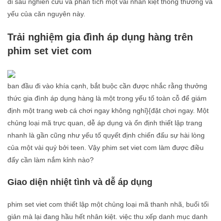
đi sâu nghiên cứu và phân tích một vài nhân kiệt thông thường và
yếu của căn nguyên này.
Trải nghiệm gia đình áp dụng hàng trên
phim set viet com
ban đầu đi vào khía cạnh, bắt buộc cần được nhắc rằng thưởng
thức gia đình áp dụng hàng là một trong yếu tố toàn cỗ để giám
định một trang web cá chơi ngay không nghỉ}{đặt chơi ngay. Một
chủng loại mã trực quan, dễ áp dụng và ổn định thiết lập trang
nhanh là gần cũng như yếu tố quyết định chiến đấu sự hài lòng
của một vài quý bởi teen. Vậy phim set viet com làm được điều
đấy cần làm nắm kỉnh nào?
Giao diện nhiệt tình và dễ áp dụng
phim set viet com thiết lập một chủng loại mã thanh nhã, buổi tối
giản mà lại đang hầu hết nhân kiệt. việc thu xếp danh mục danh