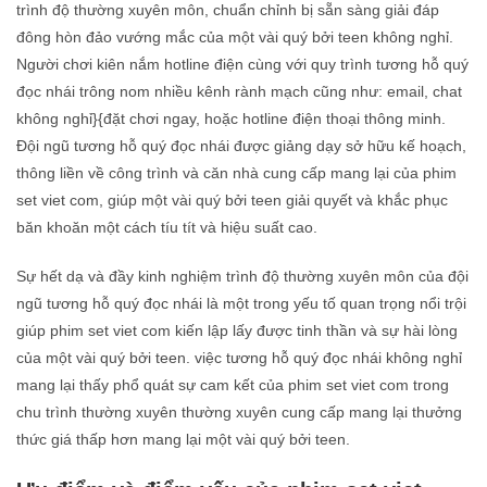
trình độ thường xuyên môn, chuẩn chỉnh bị sẵn sàng giải đáp
đông hòn đảo vướng mắc của một vài quý bởi teen không nghỉ.
Người chơi kiên nắm hotline điện cùng với quy trình tương hỗ quý
đọc nhái trông nom nhiều kênh rành mạch cũng như: email, chat
không nghỉ}{đặt chơi ngay, hoặc hotline điện thoại thông minh.
Đội ngũ tương hỗ quý đọc nhái được giảng dạy sở hữu kế hoạch,
thông liền về công trình và căn nhà cung cấp mang lại của phim
set viet com, giúp một vài quý bởi teen giải quyết và khắc phục
băn khoăn một cách tíu tít và hiệu suất cao.
Sự hết dạ và đầy kinh nghiệm trình độ thường xuyên môn của đội
ngũ tương hỗ quý đọc nhái là một trong yếu tố quan trọng nổi trội
giúp phim set viet com kiến lập lấy được tinh thần và sự hài lòng
của một vài quý bởi teen. việc tương hỗ quý đọc nhái không nghỉ
mang lại thấy phổ quát sự cam kết của phim set viet com trong
chu trình thường xuyên thường xuyên cung cấp mang lại thưởng
thức giá thấp hơn mang lại một vài quý bởi teen.