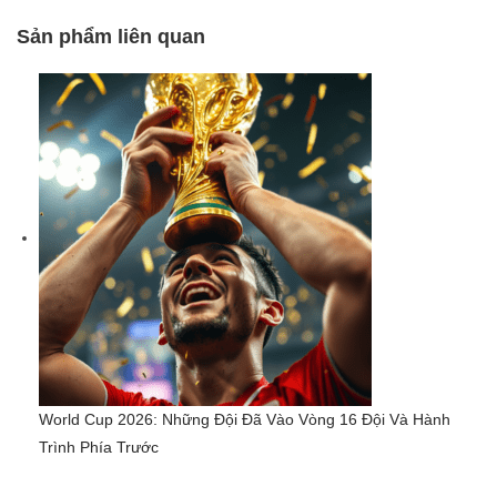
Sản phẩm liên quan
World Cup 2026: Những Đội Đã Vào Vòng 16 Đội Và Hành
Trình Phía Trước