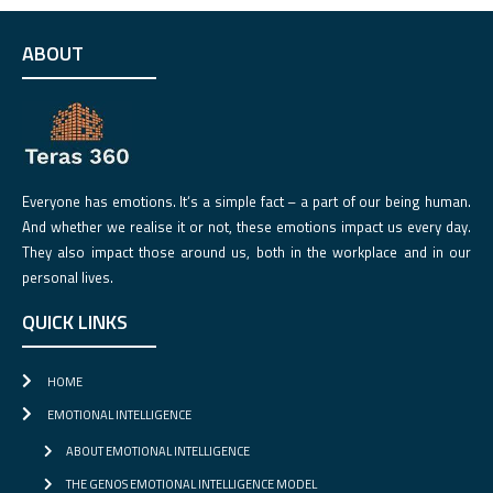
ABOUT
Everyone has emotions. It‘s a simple fact – a part of our being human.
And whether we realise it or not, these emotions impact us every day.
They also impact those around us, both in the workplace and in our
personal lives.
QUICK LINKS
HOME
EMOTIONAL INTELLIGENCE
ABOUT EMOTIONAL INTELLIGENCE
THE GENOS EMOTIONAL INTELLIGENCE MODEL