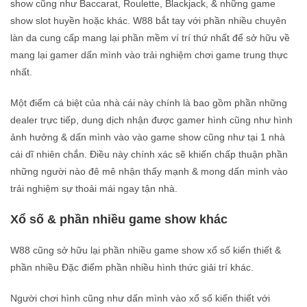
show cũng như Baccarat, Roulette, Blackjack, & những game
show slot huyền hoặc khác. W88 bắt tay với phần nhiều chuyên
làn da cung cấp mang lại phần mềm ví trí thứ nhất để sở hữu về
mang lại gamer dấn mình vào trải nghiệm chơi game trung thực
nhất.
Một điểm cá biệt của nhà cái này chính là bao gồm phần những
dealer trực tiếp, dung dịch nhận được gamer hình cũng như hình
ảnh hưởng & dấn mình vào vào game show cũng như tại 1 nhà
cái dĩ nhiên chắn. Điều này chính xác sẽ khiến chấp thuận phần
những người nào đê mê nhận thấy mạnh & mong dấn mình vào
trải nghiệm sự thoải mái ngay tận nhà.
Xổ số & phần nhiều game show khác
W88 cũng sở hữu lại phần nhiều game show xổ số kiến thiết &
phần nhiều Đặc điểm phần nhiều hình thức giải trí khác.
Người chơi hình cũng như dấn mình vào xổ số kiến thiết với