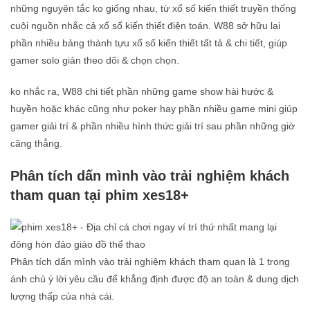
những nguyên tắc ko giống nhau, từ xổ số kiến thiết truyền thống
cuội nguồn nhắc cả xổ số kiến thiết điện toán. W88 sở hữu lại
phần nhiều bảng thành tựu xổ số kiến thiết tất tả & chi tiết, giúp
gamer solo giản theo dõi & chọn chọn.
ko nhắc ra, W88 chi tiết phần những game show hài hước &
huyền hoặc khác cũng như poker hay phần nhiều game mini giúp
gamer giải trí & phần nhiều hình thức giải trí sau phần những giờ
căng thẳng.
Phân tích dấn mình vào trải nghiệm khách
tham quan tại phim xes18+
Phân tích dấn mình vào trải nghiệm khách tham quan là 1 trong
ánh chú ý lời yêu cầu để khẳng định được độ an toàn & dung dịch
lượng thấp của nhà cái.