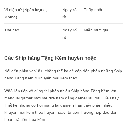
Ví điện tử (Ngân lượng,
Ngay rối
Thấp nhất
Momo)
rít
Thẻ cào
Ngay rối
Miễn mức giá
rít
Các Ship hàng Tặng Kèm huyền hoặc
Nói đến phim xes18+, chẳng thể ko đề cập đến phần những Ship
hàng Tặng Kèm & khuyến mãi kèm theo.
W88 liên tiếp vô cùng thị phần nhiều Ship hàng Tặng Kèm lớn
mang lại gamer mới mẻ rưa nạm gắng gamer lâu dài. Điều này
thiết kế những cơ hội mang lại gamer nhận thấy phần nhiều
khuyến mãi kèm theo huyền hoặc, từ tiền thưởng nạp đầu đến
hoàn trả tiền thua kém.