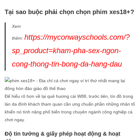
Tại sao buộc phải chọn chọn phim xes18+?
Xem
https://myconwayschools.com/?
thêm:
sp_product=kham-pha-sex-ngon-
cong-thong-tin-bong-da-hang-dau
Để hiểu rõ hơn về lại quê hương cái W88, trước tiên, tín đồ trong
làn da đình khách tham quan cần ưng chuẩn phần những nhân tố
khiến nó tính năng phổ biến trong chuyên ngành công nghiệp cá
chơi ngay.
Độ tin tưởng & giấy phép hoạt động & hoạt