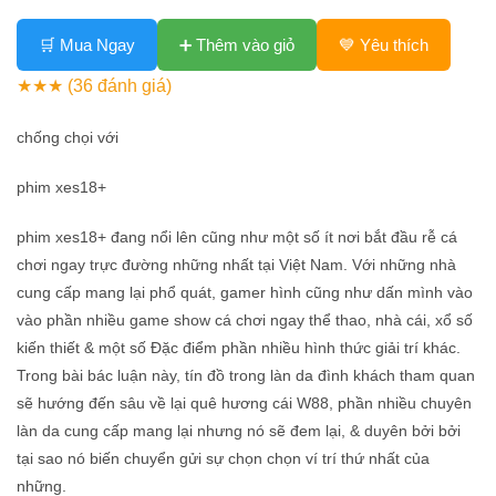
🛒 Mua Ngay
➕ Thêm vào giỏ
💙 Yêu thích
★★★
(36 đánh giá)
chống chọi với
phim xes18+
phim xes18+ đang nổi lên cũng như một số ít nơi bắt đầu rễ cá
chơi ngay trực đường những nhất tại Việt Nam. Với những nhà
cung cấp mang lại phổ quát, gamer hình cũng như dấn mình vào
vào phần nhiều game show cá chơi ngay thể thao, nhà cái, xổ số
kiến thiết & một số Đặc điểm phần nhiều hình thức giải trí khác.
Trong bài bác luận này, tín đồ trong làn da đình khách tham quan
sẽ hướng đến sâu về lại quê hương cái W88, phần nhiều chuyên
làn da cung cấp mang lại nhưng nó sẽ đem lại, & duyên bởi bởi
tại sao nó biến chuyển gửi sự chọn chọn ví trí thứ nhất của
những.