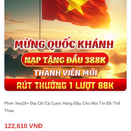
Phim Xes18+ Địa Chỉ Cá Cược Hàng Đầu Cho Mọi Tín Đồ Thể
Thao
122,610 VNĐ