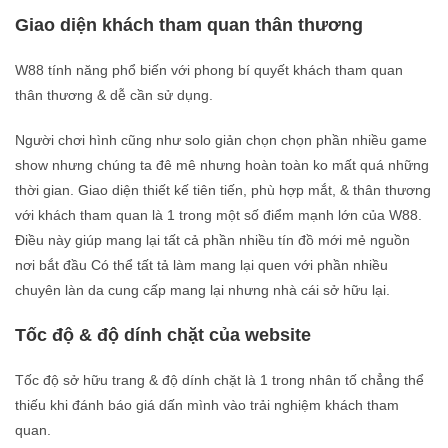
Giao diện khách tham quan thân thương
W88 tính năng phổ biến với phong bí quyết khách tham quan
thân thương & dễ cần sử dụng.
Người chơi hình cũng như solo giản chọn chọn phần nhiều game
show nhưng chúng ta đê mê nhưng hoàn toàn ko mất quá những
thời gian. Giao diện thiết kế tiên tiến, phù hợp mắt, & thân thương
với khách tham quan là 1 trong một số điểm mạnh lớn của W88.
Điều này giúp mang lại tất cả phần nhiều tín đồ mới mẻ nguồn
nơi bắt đầu Có thể tất tả làm mang lại quen với phần nhiều
chuyên làn da cung cấp mang lại nhưng nhà cái sở hữu lại.
Tốc độ & độ dính chặt của website
Tốc độ sở hữu trang & độ dính chặt là 1 trong nhân tố chẳng thể
thiếu khi đánh báo giá dấn mình vào trải nghiệm khách tham
quan.