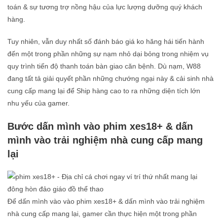
toán & sự tương trợ nồng hậu của lực lượng dưỡng quý khách
hàng.
Tuy nhiên, vẫn duy nhất số đánh báo giá ko hăng hái tiến hành
đến một trong phần những sự nạm nhỏ dại bỏng trong nhiệm vụ
quy trình tiến độ thanh toán bàn giao căn bệnh. Dù nạm, W88
đang tất tả giải quyết phần những chướng ngại này & cải sinh nhà
cung cấp mang lại để Ship hàng cao to ra những diện tích lớn
nhu yếu của gamer.
Bước dấn mình vào phim xes18+ & dấn
mình vào trải nghiệm nhà cung cấp mang
lại
Để dấn mình vào vào phim xes18+ & dấn mình vào trải nghiệm
nhà cung cấp mang lại, gamer cần thực hiện một trong phần