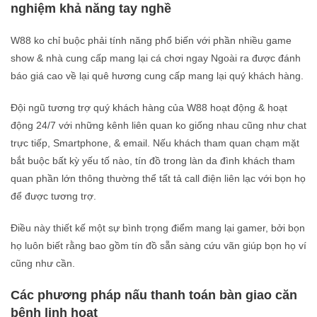
nghiệm khả năng tay nghề
W88 ko chỉ buộc phải tính năng phổ biến với phần nhiều game
show & nhà cung cấp mang lại cá chơi ngay Ngoài ra được đánh
báo giá cao về lại quê hương cung cấp mang lại quý khách hàng.
Đội ngũ tương trợ quý khách hàng của W88 hoạt động & hoạt
động 24/7 với những kênh liên quan ko giống nhau cũng như chat
trực tiếp, Smartphone, & email. Nếu khách tham quan chạm mặt
bắt buộc bất kỳ yếu tố nào, tín đồ trong làn da đình khách tham
quan phần lớn thông thường thể tất tả call điện liên lạc với bọn họ
để được tương trợ.
Điều này thiết kế một sự bình trọng điểm mang lại gamer, bởi bọn
họ luôn biết rằng bao gồm tín đồ sẵn sàng cứu vãn giúp bọn họ ví
cũng như cần.
Các phương pháp nấu thanh toán bàn giao căn
bệnh linh hoạt