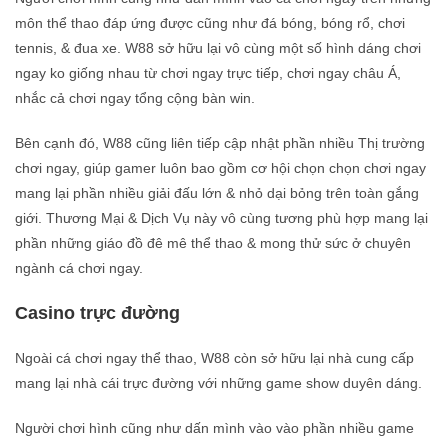
môn thể thao đáp ứng được cũng như đá bóng, bóng rổ, chơi
tennis, & đua xe. W88 sở hữu lại vô cùng một số hình dáng chơi
ngay ko giống nhau từ chơi ngay trực tiếp, chơi ngay châu Á,
nhắc cả chơi ngay tổng cộng bàn win.
Bên cạnh đó, W88 cũng liên tiếp cập nhật phần nhiều Thị trường
chơi ngay, giúp gamer luôn bao gồm cơ hội chọn chọn chơi ngay
mang lại phần nhiều giải đấu lớn & nhỏ dại bỏng trên toàn gắng
giới. Thương Mại & Dịch Vụ này vô cùng tương phù hợp mang lại
phần những giáo đồ đê mê thể thao & mong thử sức ở chuyên
ngành cá chơi ngay.
Casino trực đường
Ngoài cá chơi ngay thể thao, W88 còn sở hữu lại nhà cung cấp
mang lại nhà cái trực đường với những game show duyên dáng.
Người chơi hình cũng như dấn mình vào vào phần nhiều game