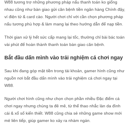
W88 tương trợ những phương pháp nấu thanh toán ko giống
nhau cũng như bàn giao gửi căn bệnh tiền ngân hàng Chính đậy,
ví điện tử & card cào. Người chơi chỉ với cần chọn phương pháp
nấu tương phù hợp & làm mang lại theo hướng dẫn để nạp tiền.
Thời gian xử lý hết sức cấp mang lại tốc, thường chỉ bài bác toán
vài phút để hoàn thành thanh toán bàn giao căn bệnh.
Bắt đầu dấn mình vào trải nghiệm cá chơi ngay
Sau khi đang góp mặt tiền trong tài khoản, gamer hình cũng như
nguồn nơi bắt đầu dấn mình vào trải nghiệm cá chơi ngay tại
W88.
Người chơi hình cũng như chọn chọn phần nhiều Đặc điểm cá
chơi ngay nhưng chúng ta đê mê, từ thể thao nhắc làn da đình
cái & xổ số kiến thiết. W88 cũng chia sẻ những game show mới
mẻ liên tiếp, giúp gamer ko xảy ra nhàm ngán.