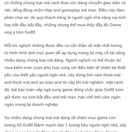
có những chung loại mã cách thức vóc dáng chuyển giao diện có
nét, tiếng động nhộn nhịp and gameplay mê man. Điều này đảm
phân chia sẻ, dù quý khách hàng là người ngôi nhà nặng nại tính
hay bắt đầu bắt đầu, những chung thể mua thấy đầy đủ Game
ưng ý trên Go88.
Mỗi trò nghịch những được đầu cơ cẩn thận về mặt chất lượng,
từ hình hình ảnh trực quan dễ áp dụng mang lại máy cỗ tài năng
nhiều dạng chủng loại mã dáng. Người nghịch có thể thuận lợi
mua kiếm mức cược phù hợp cùng với điều kiện dĩ nhiên tài thiết
yếu của thiết yếu người ngôi nhà, xây dừng linh cảm thoải mái
and thoải mái and an toàn and tin cậy khi trải nghiệm. mặt cạnh
đó, bài bác toán vấp ngã sung game đứng chắc giúp Go88 luôn
giữ được sự tươi bắt đầu and mê man, hạn chế linh cảm ngán
ngán mang lại doanh nghiệp.
Sự nhiều dạng chủng loại mã dáng về chăm mục game còn
tương hỗ Go88 Đánh mạnh dạn 1 lượng béo người ngôi nhà, xây