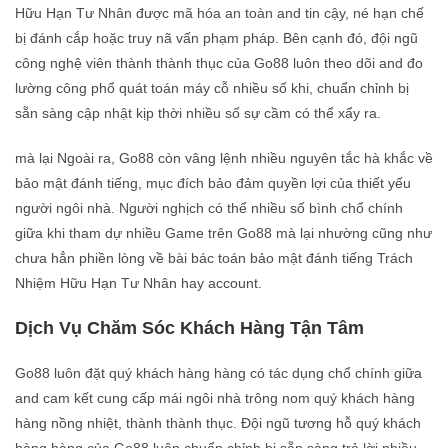
Hữu Hạn Tư Nhân được mã hóa an toàn and tin cậy, né hạn chế
bị đánh cắp hoặc truy nã vấn phạm pháp. Bên cạnh đó, đội ngũ
công nghệ viên thành thành thục của Go88 luôn theo dõi and đo
lường công phổ quát toán máy cỗ nhiều số khi, chuẩn chỉnh bị
sẵn sàng cập nhật kịp thời nhiều số sự cầm có thể xẩy ra.
mà lại Ngoài ra, Go88 còn vâng lệnh nhiều nguyên tắc hà khắc về
bảo mật đánh tiếng, mục đích bảo đảm quyền lợi của thiết yếu
người ngôi nhà. Người nghịch có thể nhiều số bình chổ chính
giữa khi tham dự nhiều Game trên Go88 mà lại nhường cũng như
chưa hẳn phiền lòng về bài bác toán bảo mật đánh tiếng Trách
Nhiệm Hữu Hạn Tư Nhân hay account.
Dịch Vụ Chăm Sóc Khách Hàng Tận Tâm
Go88 luôn đặt quý khách hàng hàng có tác dụng chổ chính giữa
and cam kết cung cấp mái ngôi nhà trông nom quý khách hàng
hàng nồng nhiệt, thành thành thục. Đội ngũ tương hỗ quý khách