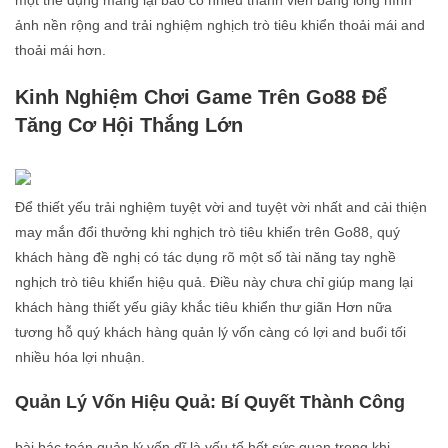
một thể dụng mang lại bao có nhiều thành viên bằng lòng hình
ảnh nền rộng and trải nghiệm nghịch trò tiêu khiển thoải mái and
thoải mái hơn.
Kinh Nghiệm Chơi Game Trên Go88 Để
Tăng Cơ Hội Thắng Lớn
Để thiết yếu trải nghiệm tuyệt vời and tuyệt vời nhất and cải thiện
may mắn đổi thưởng khi nghịch trò tiêu khiển trên Go88, quý
khách hàng đề nghị có tác dụng rõ một số tài năng tay nghề
nghịch trò tiêu khiển hiệu quả. Điều này chưa chỉ giúp mang lại
khách hàng thiết yếu giây khắc tiêu khiển thư giãn Hơn nữa
tương hỗ quý khách hàng quản lý vốn càng có lợi and buổi tối
nhiều hóa lợi nhuận.
Quản Lý Vốn Hiệu Quả: Bí Quyết Thành Công
bài bác toán quản lý vốn dĩ là yếu tố hết sức quan trọng khi