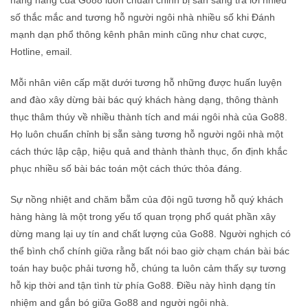
hàng hàng của Go88 luôn chuẩn chỉnh bị sẵn sàng trả lời nhiều
số thắc mắc and tương hỗ người ngôi nhà nhiều số khi Đánh
mạnh dạn phổ thông kênh phân minh cũng như chat cược,
Hotline, email.
Mỗi nhân viên cấp mặt dưới tương hỗ những được huấn luyện
and đào xây dừng bài bác quý khách hàng dạng, thông thành
thục thâm thúy về nhiều thành tích and mái ngôi nhà của Go88.
Họ luôn chuẩn chỉnh bị sẵn sàng tương hỗ người ngôi nhà một
cách thức lập cập, hiệu quả and thành thành thục, ổn định khắc
phục nhiều số bài bác toán một cách thức thỏa đáng.
Sự nồng nhiệt and chăm bẵm của đội ngũ tương hỗ quý khách
hàng hàng là một trong yếu tố quan trọng phổ quát phần xây
dừng mang lại uy tín and chất lượng của Go88. Người nghịch có
thể bình chổ chính giữa rằng bất nói bao giờ chạm chán bài bác
toán hay buộc phải tương hỗ, chúng ta luôn cảm thấy sự tương
hỗ kịp thời and tận tình từ phía Go88. Điều này hình dạng tín
nhiệm and gắn bó giữa Go88 and người ngôi nhà.