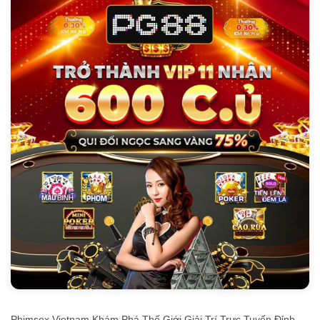
Phimsex Vietnam Khám Phá Thế Giới Giải Trí Trực Tuyến Đỉnh