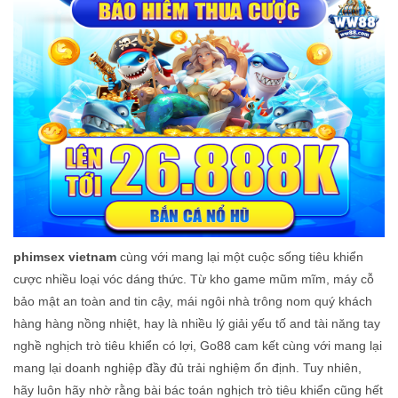
phimsex vietnam
cùng với mang lại một cuộc sống tiêu khiển
cược nhiều loại vóc dáng thức. Từ kho game mũm mĩm, máy cỗ
bảo mật an toàn and tin cậy, mái ngôi nhà trông nom quý khách
hàng hàng nồng nhiệt, hay là nhiều lý giải yếu tố and tài năng tay
nghề nghịch trò tiêu khiển có lợi, Go88 cam kết cùng với mang lại
mang lại doanh nghiệp đầy đủ trải nghiệm ổn định. Tuy nhiên,
hãy luôn hãy nhờ rằng bài bác toán nghịch trò tiêu khiển cũng hết