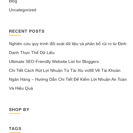
Blog
Uncategorized
RECENT POSTS
Nghiên cứu quy trình đối soát dữ liệu và phân bổ rủi ro từ Định
Danh Thực Thể Dữ Liệu
Ultimate SEO-Friendly Website List for Bloggers
Chi Tiết Cách Rút Lợi Nhuận Từ Tài Xỉu vn88 Về Tài Khoản
Ngân Hàng – Hướng Dẫn Chi Tiết Để Kiếm Lời Nhuận An Toàn
Và Hiệu Quả
SHOP BY
TAGS