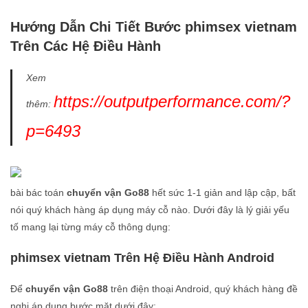
Hướng Dẫn Chi Tiết Bước phimsex vietnam
Trên Các Hệ Điều Hành
Xem
https://outputperformance.com/?
thêm:
p=6493
bài bác toán
chuyển vận Go88
hết sức 1-1 giản and lập cập, bất
nói quý khách hàng áp dụng máy cỗ nào. Dưới đây là lý giải yếu
tố mang lại từng máy cỗ thông dụng:
phimsex vietnam Trên Hệ Điều Hành Android
Để
chuyển vận Go88
trên điện thoại Android, quý khách hàng đề
nghị áp dụng bước mặt dưới đây: