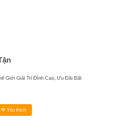
Tận
Giới Giải Trí Đỉnh Cao, Ưu Đãi Bất
💙 Yêu thích