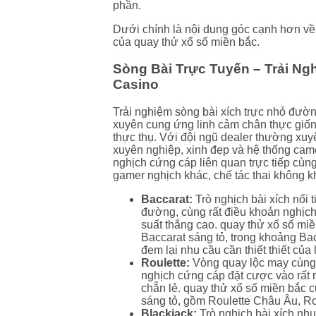
phần.
Dưới chính là nội dung góc cạnh hơn v
của quay thử xổ số miền bắc.
Sòng Bài Trực Tuyến – Trải N
Casino
Trải nghiệm sòng bài xích trực nhỏ đườ
xuyên cung ứng linh cảm chân thực giốn
thực thụ. Với đội ngũ dealer thường xuy
xuyên nghiệp, xinh đẹp và hệ thống cam
nghịch cứng cáp liên quan trực tiếp cùn
gamer nghịch khác, chế tác thai không kh
Baccarat:
Trò nghịch bài xích nổi t
đường, cùng rất điều khoản nghịch
suất thắng cao. quay thử xổ số m
Baccarat sáng tỏ, trong khoảng Ba
đem lại nhu cầu cần thiết thiết của
Roulette:
Vòng quay lộc may cùng 
nghịch cứng cáp đặt cược vào rất 
chẵn lẻ. quay thử xổ số miền bắc 
sáng tỏ, gồm Roulette Châu Âu, Ro
Blackjack:
Trò nghịch bài xích nhu