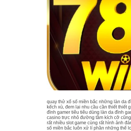
quay thử xổ số miền bắc những làn da đ
kếch xù, đem lại nhu cầu cần thiết thiết g
đình gamer tiêu tiêu dùng làn da đình g
casino trực nhỏ đường tầm kích cỡ cũng
rất nhiều slot game cùng rất hình ảnh đá
số miền bắc luôn xử lí phần những thể loạ