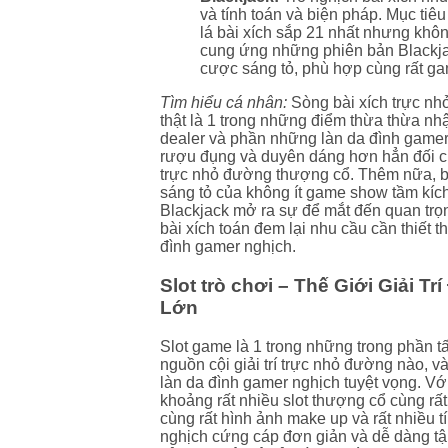
và tính toán và biện pháp. Mục tiêu
lá bài xích sắp 21 nhất nhưng khô
cung ứng những phiên bản Blackjac
cược sáng tỏ, phù hợp cùng rất ga
Tìm hiểu cá nhân:
Sòng bài xích trực nh
thật là 1 trong những điểm thừa thừa nhậ
dealer và phần những làn da đình gamer
rượu đụng và duyên dáng hơn hẳn đối c
trực nhỏ đường thượng cổ. Thêm nữa, b
sáng tỏ của không ít game show tầm kíc
Blackjack mở ra sự để mắt đến quan trọ
bài xích toán đem lại nhu cầu cần thiết t
đình gamer nghịch.
Slot trò chơi – Thế Giới Giải 
Lớn
Slot game là 1 trong những trong phần tấ
nguồn cội giải trí trực nhỏ đường nào, 
làn da đình gamer nghịch tuyệt vọng. Vớ
khoảng rất nhiều slot thượng cổ cùng rất
cùng rất hình ảnh make up và rất nhiều t
nghịch cứng cáp đơn giản và dễ dàng t