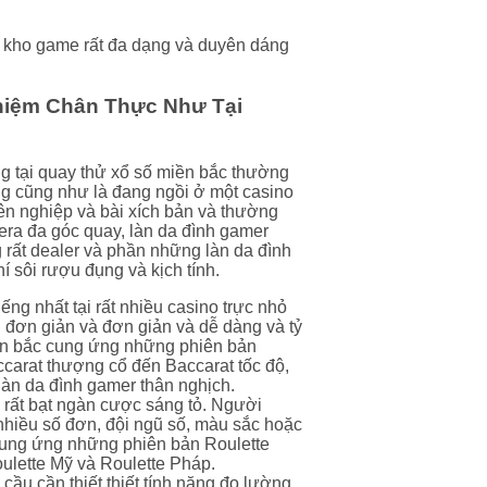
ề kho game rất đa dạng và duyên dáng
ghiệm Chân Thực Như Tại
ng tại quay thử xổ số miền bắc thường
g cũng như là đang ngồi ở một casino
ên nghiệp và bài xích bản và thường
era đa góc quay, làn da đình gamer
g rất dealer và phần những làn da đình
í sôi rượu đụng và kịch tính.
iếng nhất tại rất nhiều casino trực nhỏ
 đơn giản và đơn giản và dễ dàng và tỷ
iền bắc cung ứng những phiên bản
ccarat thượng cổ đến Baccarat tốc độ,
 làn da đình gamer thân nghịch.
rất bạt ngàn cược sáng tỏ. Người
nhiều số đơn, đội ngũ số, màu sắc hoặc
cung ứng những phiên bản Roulette
ulette Mỹ và Roulette Pháp.
 cầu cần thiết thiết tính năng đo lường