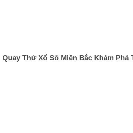
Quay Thử Xổ Số Miền Bắc Khám Phá Th