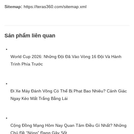
Sitemap:
https://teras360.com/sitemap.xml
Sản phẩm liên quan
World Cup 2026: Những Đội Đã Vào Vòng 16 Đội Và Hành
Trình Phía Trước
Đi Xe Máy Đánh Võng Có Thể Bị Phạt Bao Nhiêu? Cảnh Giác
Ngay Kẻo Mất Trắng Bằng Lái
Cộng Đồng Mạng Hôm Nay Quan Tâm Điều Gì Nhất? Những
Chủ Đề “Nóng” Đang Gây Sốt