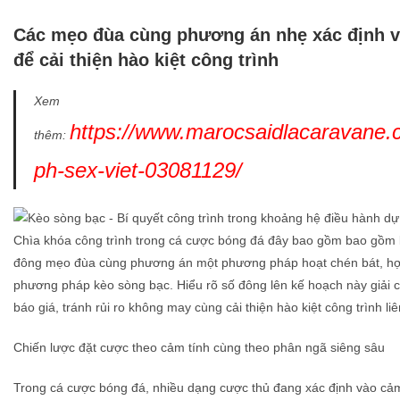
Các mẹo đùa cùng phương án nhẹ xác định v
để cải thiện hào kiệt công trình
Xem
https://www.marocsaidlacaravane.
thêm:
ph-sex-viet-03081129/
Chìa khóa công trình trong cá cược bóng đá đây bao gồm bao gồm l
đông mẹo đùa cùng phương án một phương pháp hoạt chén bát, h
phương pháp kèo sòng bạc. Hiểu rõ số đông lên kế hoạch này giải 
báo giá, tránh rủi ro không may cùng cải thiện hào kiệt công trình liê
Chiến lược đặt cược theo cảm tính cùng theo phân ngã siêng sâu
Trong cá cược bóng đá, nhiều dạng cược thủ đang xác định vào cảm