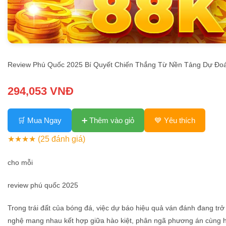
Review Phú Quốc 2025 Bí Quyết Chiến Thắng Từ Nền Tảng Dự Đo
294,053 VNĐ
🛒 Mua Ngay
➕ Thêm vào giỏ
💙 Yêu thích
★★★★
(25 đánh giá)
cho mỗi
review phú quốc 2025
Trong trái đất của bóng đá, việc dự báo hiệu quả ván đánh đang tr
nghệ mang nhau kết hợp giữa hào kiệt, phân ngã phương án cùng h