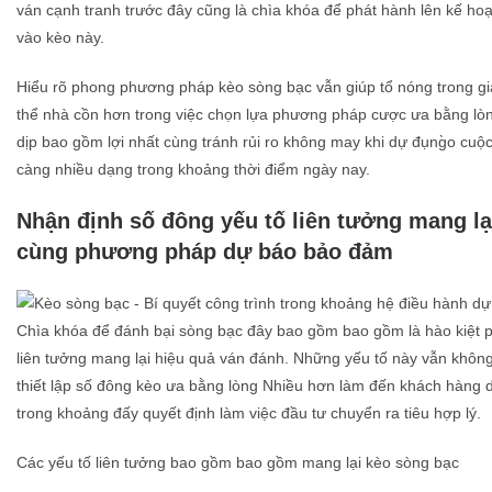
ván cạnh tranh trước đây cũng là chìa khóa để phát hành lên kế ho
vào kèo này.
Hiểu rõ phong phương pháp kèo sòng bạc vẫn giúp tổ nóng trong gia
thể nhà cồn hơn trong việc chọn lựa phương pháp cược ưa bằng lòng
dịp bao gồm lợi nhất cùng tránh rủi ro không may khi dự đụng̀o cu
càng nhiều dạng trong khoảng thời điểm ngày nay.
Nhận định số đông yếu tố liên tưởng mang lạ
cùng phương pháp dự báo bảo đảm
Chìa khóa để đánh bại sòng bạc đây bao gồm bao gồm là hào kiệt 
liên tưởng mang lại hiệu quả ván đánh. Những yếu tố này vẫn không
thiết lập số đông kèo ưa bằng lòng Nhiều hơn làm đến khách hàng
trong khoảng đấy quyết định làm việc đầu tư chuyển ra tiêu hợp lý.
Các yếu tố liên tưởng bao gồm bao gồm mang lại kèo sòng bạc