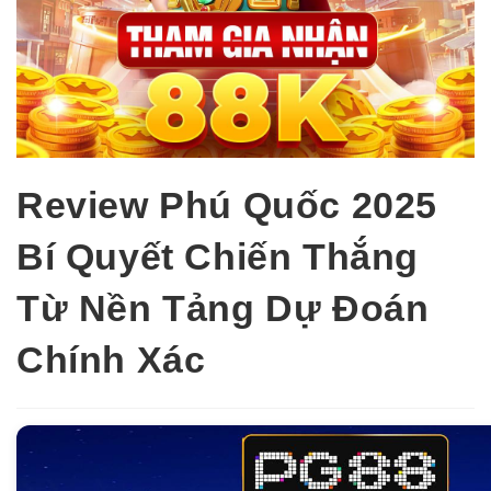
Review Phú Quốc 2025
Bí Quyết Chiến Thắng
Từ Nền Tảng Dự Đoán
Chính Xác