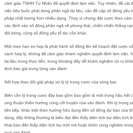
cảm giác TNHH Tư Nhân để quyết định làm việc. Tuy nhiên, để cải th
việc tiêu buộc phải dùng phân ngã tài liệu, cân đề cập số đông yếu
pháp chất lượng hơn nhiều dạng. Thay vì chưng đặt cược theo cảm 
xác định vào số đông phân ngã về phong thái, chiến chiến thắng cạ
đội bóng, cùng số đông yếu tố tác cồn khác.
Một mẹo hạn eo hẹp là phát hành số đông lên kế hoạch đặt cược cố
sách hợp lý, không để cảm giác khám nghiệm quyết định làm việc. 
tài liệu trong thực tiễn, trong khoảng đấy dễ khám nghiệm rủi ro k
lệch báo giá trong từng ván đánh.
Kết hợp theo dõi giải pháp xử lý tỷ trọng cược của sòng bạc
Biến cồn tỷ trọng cược đây bao gồm bao gồm là một trong hầu hết c
ưng thuận thiên hướng cùng cốt truyện của ván đánh. Khi tỷ trọng s
liên tiếp, khác biệt theo hướng hữu dụng đến số đông dự báo của tổ
dùng, đấy thông thường là biểu đạt đến thấy diện tích bự diện tích
khái báo đến thấy diện tích bự mới mẻ hoặc khôn cùng nghiêm trọng
quả ván đánh.