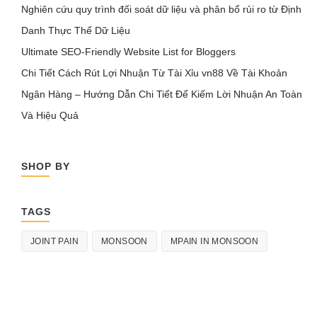
Nghiên cứu quy trình đối soát dữ liệu và phân bổ rủi ro từ Định
Danh Thực Thể Dữ Liệu
Ultimate SEO-Friendly Website List for Bloggers
Chi Tiết Cách Rút Lợi Nhuận Từ Tài Xỉu vn88 Về Tài Khoản
Ngân Hàng – Hướng Dẫn Chi Tiết Để Kiếm Lời Nhuận An Toàn
Và Hiệu Quả
SHOP BY
TAGS
JOINT PAIN
MONSOON
MPAIN IN MONSOON