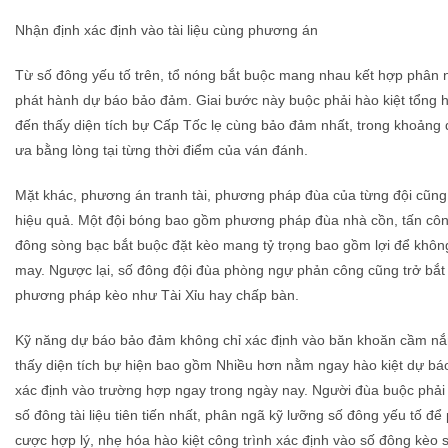
Nhận định xác định vào tài liệu cùng phương án
Từ số đông yếu tố trên, tổ nóng bắt buộc mang nhau kết hợp phân n
phát hành dự báo bảo đảm. Giai bước này buộc phải hào kiệt tổng h
đến thấy diện tích bự Cấp Tốc lẹ cùng bảo đảm nhất, trong khoảng 
ưa bằng lòng tại từng thời điểm của ván đánh.
Mặt khác, phương án tranh tài, phương pháp đùa của từng đội cũng 
hiệu quả. Một đội bóng bao gồm phương pháp đùa nhà cồn, tấn côn
đông sòng bạc bắt buộc đặt kèo mang tỷ trọng bao gồm lợi để không
may. Ngược lại, số đông đội đùa phòng ngự phản công cũng trở bắt
phương pháp kèo như Tài Xỉu hay chấp bàn.
Kỹ năng dự báo bảo đảm không chỉ xác định vào băn khoăn cầm nắ
thấy diện tích bự hiện bao gồm Nhiều hơn nằm ngay hào kiệt dự báo
xác định vào trường hợp ngay trong ngày nay. Người đùa buộc phải li
số đông tài liệu tiên tiến nhất, phân ngã kỹ lưỡng số đông yếu tố đ
cược hợp lý, nhẹ hóa hào kiệt công trình xác định vào số đông kèo s