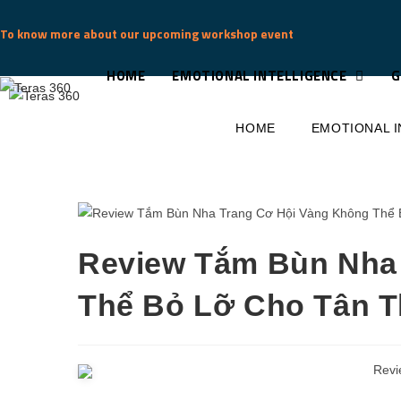
To know more about our upcoming workshop event
HOME
EMOTIONAL INTELLIGENCE
G
info@teras360.com
HOME
EMOTIONAL 
Review Tắm Bùn Nha
Thể Bỏ Lỡ Cho Tân 
Revi