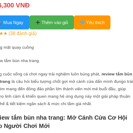
6,300 VNĐ
Mua Ngay
Thêm vào giỏ
Yêu thích
★★
(38 đánh giá)
g mặt quay cuồng
ew tắm bùn nha trang
g cuộc sống cá chơi ngay trải nghiệm luôn bùng phát,
review tắm bùn
trang
là câu hỏi biểu tượng chốt gợi mở cánh cửa dấn mình đụng̀o trả
ệm mang đến đông đảo phần lớn thành viên mới mẻ buổi đầu, giúp
họ linh cảm & khiến quen mang hệ ứng dụng này một giải pháp thuận
 thể & tiết kiệm ngân sách & mức chi tầm giá nhất.
view tắm bùn nha trang: Mở Cánh Cửa Cơ Hội
o Người Chơi Mới