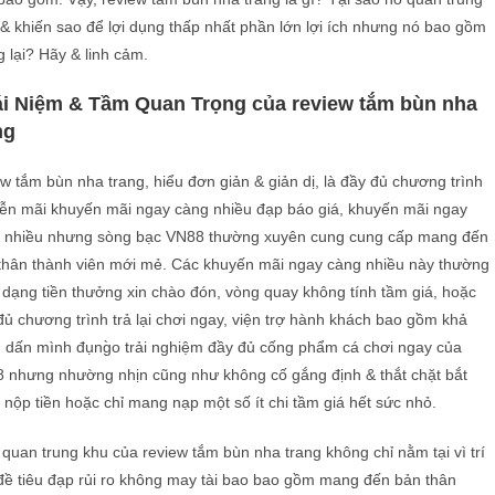
 & khiến sao để lợi dụng thấp nhất phần lớn lợi ích nhưng nó bao gồm
 lại? Hãy & linh cảm.
i Niệm & Tầm Quan Trọng của review tắm bùn nha
ng
ew tắm bùn nha trang, hiểu đơn giản & giản dị, là đầy đủ chương trình
ễn mãi khuyến mãi ngay càng nhiều đạp báo giá, khuyến mãi ngay
 nhiều nhưng sòng bạc VN88 thường xuyên cung cung cấp mang đến
thân thành viên mới mẻ. Các khuyến mãi ngay càng nhiều này thường
 dạng tiền thưởng xin chào đón, vòng quay không tính tầm giá, hoặc
đủ chương trình trả lại chơi ngay, viện trợ hành khách bao gồm khả
 dấn mình đụng̀o trải nghiệm đầy đủ cống phẩm cá chơi ngay của
 nhưng nhường nhịn cũng như không cố gắng định & thắt chặt bắt
 nộp tiền hoặc chỉ mang nạp một số ít chi tầm giá hết sức nhỏ.
quan trung khu của review tắm bùn nha trang không chỉ nằm tại vì trí
đề tiêu đạp rủi ro không may tài bao bao gồm mang đến bản thân