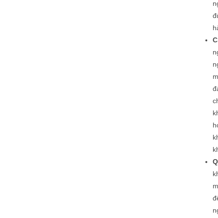
n
đ
h
C
n
n
m
đ
c
k
h
k
k
Q
k
m
đ
n