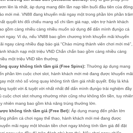
ươn lên là nhất, áp dụng mang đến lần nạp tiền buổi đầu tiên của đông
ảo mới mẻ. VN88 đang khuyến mãi ngay một trong phần lớn phần tră
hất quyết khi đối chiếu mang số chi tầm giá nạp, viện trợ hành khách
ao gồm càng nhiều càng nhiều muốn sử dụng để dấn mình đụng̀o cá
hơi ngay. Ví dụ, nếu VN88 bao gồm chương trình khuyễn mãi khuyến
ãi ngay càng nhiều đạp báo giá “Chào mừng thành viên chơi mới mẻ”,
ành khách nạp một triệu VND Chắn chắn bao gồm càng nhiều càng
hiều một triệu VND tiền thưởng.
òng quay không tính tầm giá (Free Spins):
Thường áp dụng mang
ến phần lớn cuộc chơi slot, hành khách mới mẻ đang được khuyến mã
gay một nhỏ số vòng quay không tính tầm giá nhất quyết. Đây là khả
ăng tuyệt vời & tuyệt vời nhất nhất để dấn mình đụng̀o trải nghiệm đầy
ủ cuộc chơi slot nhưng nhường nhịn cũng như không tốn tiền, tuy nhiê
uy nhiên mang bao gồm khả năng trúng thưởng lớn.
ược không tính tầm giá (Free Bet):
Áp dụng mang đến phần lớn
ống phẩm cá chơi ngay thể thao, hành khách mới mẻ đang được
huyến mãi ngay một khoản tiền chơi ngay không tính tầm giá để đặt