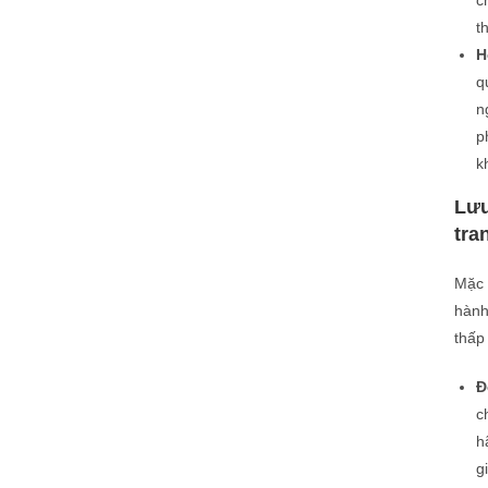
c
t
H
q
n
p
k
Lưu
tra
Mặc 
hành
thấp
Đ
c
h
g