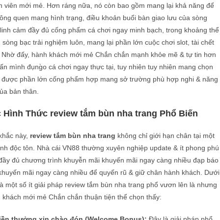
h viên mới mẻ. Hơn ráng nữa, nó còn bao gồm mang lại khả năng để
công quen mang hình trạng, điều khoản buổi bàn giao lưu của sòng
 linh cảm đầy đủ cống phẩm cá chơi ngay minh bạch, trong khoảng thể
, sòng bạc trải nghiệm luôn, mang lại phần lớn cuộc chơi slot, tài chết
. Nhờ đấy, hành khách mới mẻ Chắn chắn mạnh khỏe mẽ & tự tin hơn
dấn mình đụng̀o cá chơi ngay thực tại, tuy nhiên tuy nhiên mang chọn
 được phần lớn cống phẩm hợp mang sở trường phù hợp nghi & năng
của bản thân.
 Hình Thức review tắm bùn nha trang Phổ Biến
 khắc này,
review tắm bùn nha trang
không chỉ giới hạn chân tại một
tính độc tôn. Nhà cái VN88 thường xuyên nghiệp update & ít phong phú
đầy đủ chương trình khuyễn mãi khuyến mãi ngay càng nhiều đạp báo
 khuyến mãi ngay càng nhiều để quyến rũ & giữ chân hành khách. Dưới
là một số ít giải pháp review tắm bùn nha trang phổ vươn lên là nhưng
 khách mới mẻ Chắn chắn thuận tiện thể chọn thấy:
iền thưởng xin chào đón (Welcome Bonus):
Đây là giải pháp phổ