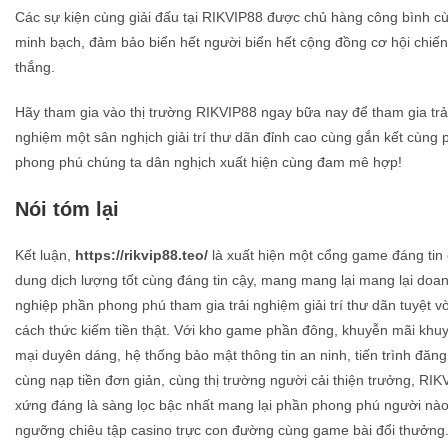
Các sự kiện cùng giải đấu tại RIKVIP88 được chủ hàng công bình c
minh bạch, đảm bảo biển hết người biển hết cộng đồng cơ hội chiến
thắng.
Hãy tham gia vào thị trường RIKVIP88 ngay bữa nay để tham gia trả
nghiệm một sân nghịch giải trí thư dãn đỉnh cao cùng gắn kết cùng 
phong phú chúng ta dân nghịch xuất hiện cùng đam mê hợp!
Nói tóm lại
Kết luận,
https://rikvip88.teo/
là xuất hiện một cổng game đáng tin 
dung dịch lượng tốt cùng đáng tin cậy, mang mang lại mang lại doa
nghiệp phần phong phú tham gia trải nghiệm giải trí thư dãn tuyệt v
cách thức kiếm tiền thật. Với kho game phần đông, khuyễn mãi khu
mại duyên dáng, hệ thống bảo mật thông tin an ninh, tiến trình đăng
cùng nạp tiền đơn giản, cùng thị trường người cải thiện trưởng, RIK
xứng đáng là sàng lọc bậc nhất mang lại phần phong phú người nà
ngưỡng chiêu tập casino trực con đường cùng game bài đổi thưởng