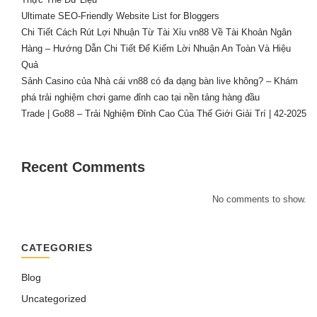
Ultimate SEO-Friendly Website List for Bloggers
Chi Tiết Cách Rút Lợi Nhuận Từ Tài Xỉu vn88 Về Tài Khoản Ngân
Hàng – Hướng Dẫn Chi Tiết Để Kiếm Lời Nhuận An Toàn Và Hiệu
Quả
Sảnh Casino của Nhà cái vn88 có đa dạng bàn live không? – Khám
phá trải nghiệm chơi game đỉnh cao tại nền tảng hàng đầu
Trade | Go88 – Trải Nghiệm Đỉnh Cao Của Thế Giới Giải Trí | 42-2025
Recent Comments
No comments to show.
CATEGORIES
Blog
Uncategorized