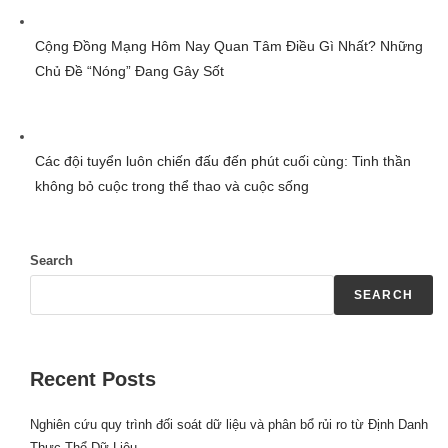
Cộng Đồng Mạng Hôm Nay Quan Tâm Điều Gì Nhất? Những
Chủ Đề “Nóng” Đang Gây Sốt
Các đội tuyển luôn chiến đấu đến phút cuối cùng: Tinh thần
không bỏ cuộc trong thể thao và cuộc sống
Search
SEARCH
Recent Posts
Nghiên cứu quy trình đối soát dữ liệu và phân bổ rủi ro từ Định Danh
Thực Thể Dữ Liệu