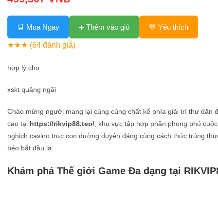
🛒 Mua Ngay
➕ Thêm vào giỏ
💙 Yêu thích
★★★
(64 đánh giá)
hợp lý cho
xskt quảng ngãi
Chào mừng người mang lại cùng cùng chất kế phía giải trí thư dãn 
cao tại
https://rikvip88.teo/
, khu vực tập hợp phần phong phú cuộc
nghịch casino trực con đường duyên dáng cùng cách thức trúng th
béo bắt đầu lạ.
Khám phá Thế giới Game Đa dạng tại RIKVIP