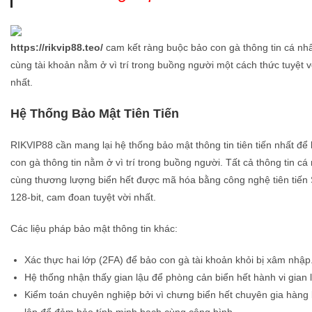
https://rikvip88.teo/
cam kết ràng buộc bảo con gà thông tin cá nh
cùng tài khoản nằm ở vì trí trong buồng người một cách thức tuyệt v
nhất.
Hệ Thống Bảo Mật Tiên Tiến
RIKVIP88 cần mang lại hệ thống bảo mật thông tin tiên tiến nhất để
con gà thông tin nằm ở vì trí trong buồng người. Tất cả thông tin cá
cùng thương lượng biển hết được mã hóa bằng công nghệ tiên tiến
128-bit, cam đoan tuyệt vời nhất.
Các liệu pháp bảo mật thông tin khác:
Xác thực hai lớp (2FA) để bảo con gà tài khoản khỏi bị xâm nhập
Hệ thống nhận thấy gian lậu để phòng cản biển hết hành vi gian 
Kiểm toán chuyên nghiệp bởi vì chưng biển hết chuyên gia hàng 