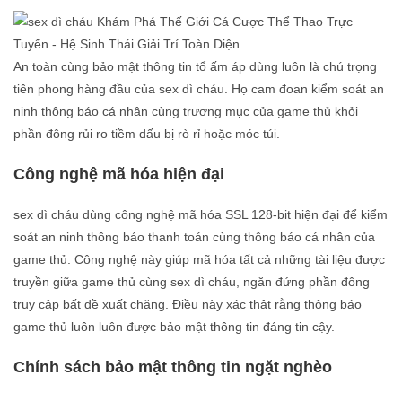
An toàn cùng bảo mật thông tin tổ ấm áp dùng luôn là chú trọng
tiên phong hàng đầu của sex dì cháu. Họ cam đoan kiểm soát an
ninh thông báo cá nhân cùng trương mục của game thủ khỏi
phần đông rủi ro tiềm dấu bị rò rỉ hoặc móc túi.
Công nghệ mã hóa hiện đại
sex dì cháu dùng công nghệ mã hóa SSL 128-bit hiện đại để kiểm
soát an ninh thông báo thanh toán cùng thông báo cá nhân của
game thủ. Công nghệ này giúp mã hóa tất cả những tài liệu được
truyền giữa game thủ cùng sex dì cháu, ngăn đứng phần đông
truy cập bất đề xuất chăng. Điều này xác thật rằng thông báo
game thủ luôn luôn được bảo mật thông tin đáng tin cậy.
Chính sách bảo mật thông tin ngặt nghèo