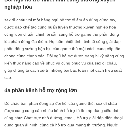
nghiệp hóa
sex dì cháu với một hàng ngũ hỗ trợ tổ ấm áp dùng cứng tay,
được đào chế tạo cùng huấn luyện thường xuyên nghiệp hóa
cùng luôn chuẩn chỉnh bị sẵn sàng hỗ trợ game thủ phần đông
lúc phần đông địa điểm. Họ luôn nhiệt tình, tinh tế cùng giải đáp
phần đông vướng bận bịu của game thủ một cách cung cấp tốc
chóng cùng chính xác. Đội ngũ hỗ trợ được trang bị kỹ năng cùng
kiến thức nâng cao về phục vụ cùng phục vụ của sex dì cháu,
giúp chúng ta cách xử trí những bài bác toán một cách hiệu suất
cao.
đa phần kênh hỗ trợ rộng lớn
Để chào bán phần đông sự đòi hỏi của game thủ, sex dì cháu
được cung cung cấp nhiều kênh hỗ trợ tổ ấm áp dùng xiêu dạt
cũng như: Chat trực nhỏ đường, email, Hỗ trợ giải đáp điện thoại
đụng quan ải hình, cùng cả hỗ trợ qua mạng thị trường. Người