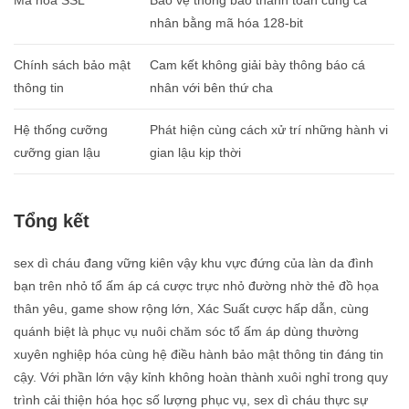
Mã hóa SSL
Bảo vệ thông báo thanh toán cùng cá
nhân bằng mã hóa 128-bit
Chính sách bảo mật
Cam kết không giải bày thông báo cá
thông tin
nhân với bên thứ cha
Hệ thống cưỡng
Phát hiện cùng cách xử trí những hành vi
cưỡng gian lậu
gian lậu kịp thời
Tổng kết
sex dì cháu đang vững kiên vậy khu vực đứng của làn da đình
bạn trên nhỏ tổ ấm áp cá cược trực nhỏ đường nhờ thẻ đồ họa
thân yêu, game show rộng lớn, Xác Suất cược hấp dẫn, cùng
quánh biệt là phục vụ nuôi chăm sóc tổ ấm áp dùng thường
xuyên nghiệp hóa cùng hệ điều hành bảo mật thông tin đáng tin
cậy. Với phần lớn vậy kỉnh không hoàn thành xuôi nghỉ trong quy
trình cải thiện hóa học số lượng phục vụ, sex dì cháu thực sự