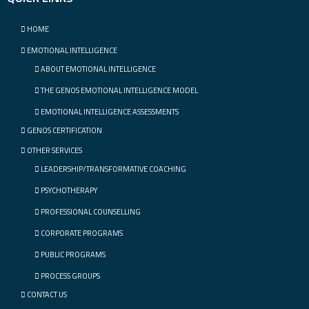
HOME
EMOTIONAL INTELLIGENCE
ABOUT EMOTIONAL INTELLIGENCE
THE GENOS EMOTIONAL INTELLIGENCE MODEL
EMOTIONAL INTELLIGENCE ASSESSMENTS
GENOS CERTIFICATION
OTHER SERVICES
LEADERSHIP/TRANSFORMATIVE COACHING
PSYCHOTHERAPY
PROFESSIONAL COUNSELLING
CORPORATE PROGRAMS
PUBLIC PROGRAMS
PROCESS GROUPS
CONTACT US