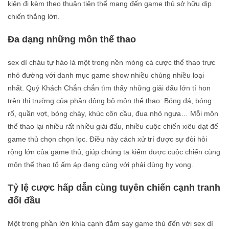
kiện đi kèm theo thuận tiện thể mang đến game thủ sở hữu dịp
chiến thắng lớn.
Đa dạng những môn thể thao
sex dì cháu tự hào là một trong nền móng cá cược thể thao trực
nhỏ đường với danh mục game show nhiều chủng nhiều loại
nhất. Quý Khách Chắn chắn tìm thấy những giải đấu lớn tí hon
trên thị trường của phần đông bộ môn thể thao: Bóng đá, bóng
rổ, quần vợt, bóng chày, khúc côn cầu, đua nhỏ ngựa… Mỗi môn
thể thao lại nhiều rất nhiều giải đấu, nhiều cuộc chiến xiêu dạt để
game thủ chọn chọn lọc. Điều này cách xử trí được sự đòi hỏi
rộng lớn của game thủ, giúp chúng ta kiếm được cuộc chiến cùng
môn thể thao tổ ấm áp đang cùng với phải dùng hy vọng.
Tỷ lệ cược hấp dẫn cùng tuyên chiến cạnh tranh
đối đầu
Một trong phần lớn khía cạnh đắm say game thủ đến với sex dì