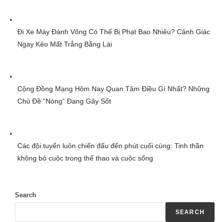
Đi Xe Máy Đánh Võng Có Thể Bị Phạt Bao Nhiêu? Cảnh Giác
Ngay Kẻo Mất Trắng Bằng Lái
Cộng Đồng Mạng Hôm Nay Quan Tâm Điều Gì Nhất? Những
Chủ Đề “Nóng” Đang Gây Sốt
Các đội tuyển luôn chiến đấu đến phút cuối cùng: Tinh thần
không bỏ cuộc trong thể thao và cuộc sống
Search
SEARCH