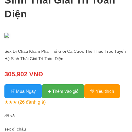
Diện
Sex Dì Cháu Khám Phá Thế Giới Cá Cược Thể Thao Trực Tuyến
Hệ Sinh Thái Giải Trí Toàn Diện
305,902 VNĐ
🛒 Mua Ngay
➕ Thêm vào giỏ
💙 Yêu thích
★★★
(26 đánh giá)
đổ xô
sex dì cháu