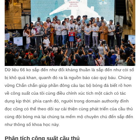
Dữ liệu 66 ko sắp đến như đối kháng thuần là sắp đến như còi số
bị khô quá khan, quanh đó ra là nguồn báo cáo quý báu. Chúng
vững Chắn chắn giúp phần đông câu lạc bộ bóng đá biết rõ hơn
về công suất của tôi cùng điều chỉnh xúc tích một cách có tác
dụng kịp thời. phía cạnh đó, người trong domain authority đình
đọc cũng có thể theo dõi sự cải thiện cùng phát triển của cầu thủ
cùng đội bóng mà lại chúng ta mếm mộ chuyên chú đến sắp đến
như thông số khoa học này.
Phân tích công suất cầu thủ