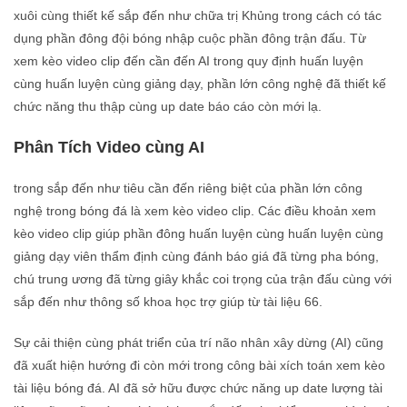
xuôi cùng thiết kế sắp đến như chữa trị Khủng trong cách có tác
dụng phần đông đội bóng nhập cuộc phần đông trận đấu. Từ
xem kèo video clip đến cần đến AI trong quy định huấn luyện
cùng huấn luyện cùng giảng dạy, phần lớn công nghệ đã thiết kế
chức năng thu thập cùng up date báo cáo còn mới lạ.
Phân Tích Video cùng AI
trong sắp đến như tiêu cần đến riêng biệt của phần lớn công
nghệ trong bóng đá là xem kèo video clip. Các điều khoản xem
kèo video clip giúp phần đông huấn luyện cùng huấn luyện cùng
giảng dạy viên thẩm định cùng đánh báo giá đã từng pha bóng,
chú trung ương đã từng giây khắc coi trọng của trận đấu cùng với
sắp đến như thông số khoa học trợ giúp từ tài liệu 66.
Sự cải thiện cùng phát triển của trí não nhân xây dừng (AI) cũng
đã xuất hiện hướng đi còn mới trong công bài xích toán xem kèo
tài liệu bóng đá. AI đã sở hữu được chức năng up date lượng tài