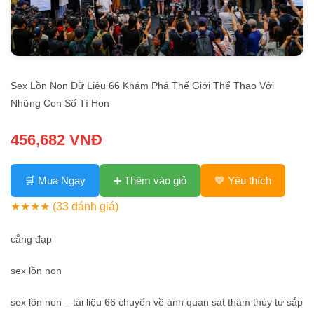
Sex Lồn Non Dữ Liệu 66 Khám Phá Thế Giới Thể Thao Với
Những Con Số Tí Hon
456,682 VNĐ
🛒 Mua Ngay
➕ Thêm vào giỏ
💙 Yêu thích
★★★★
(33 đánh giá)
cẳng đạp
sex lồn non
sex lồn non – tài liệu 66 chuyển về ánh quan sát thâm thúy từ sắp