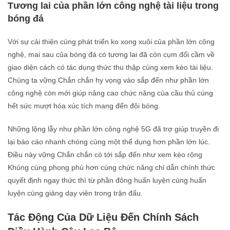
Tương lai của phần lớn công nghệ tài liệu trong
bóng đá
Với sự cải thiện cùng phát triển ko xong xuôi của phần lớn công
nghệ, mai sau của bóng đá có tương lai đã còn cụm đổi cầm về
giao diện cách có tác dụng thức thu thập cùng xem kèo tài liệu.
Chúng ta vững Chắn chắn hy vọng vào sắp đến như phần lớn
công nghệ còn mới giúp nâng cao chức năng của cầu thủ cùng
hết sức mượt hóa xúc tích mang đến đội bóng.
Những lộng lẫy như phần lớn công nghệ 5G đã trợ giúp truyền đi
lại báo cáo nhanh chóng cùng một thể dụng hơn phần lớn lúc.
Điều này vững Chắn chắn có tới sắp đến như xem kèo rộng
Khủng cùng phong phú hơn cùng chức năng chỉ dẫn chính thức
quyết định ngay thức thì từ phần đông huấn luyện cùng huấn
luyện cùng giảng dạy viên trong trận đấu.
Tác Động Của Dữ Liệu Đến Chính Sách