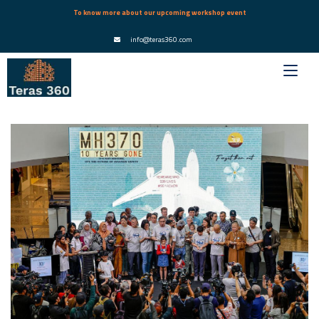
To know more about our upcoming workshop event
info@teras360.com