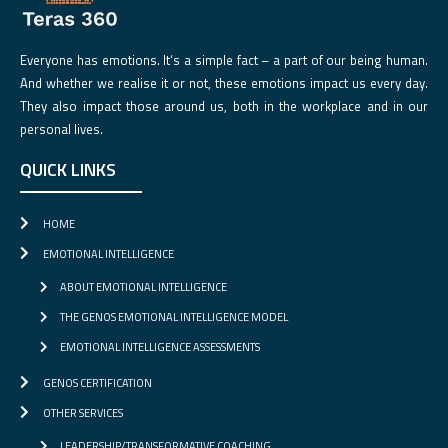
Everyone has emotions. It‘s a simple fact – a part of our being human.
And whether we realise it or not, these emotions impact us every day.
They also impact those around us, both in the workplace and in our
personal lives.
QUICK LINKS
HOME
EMOTIONAL INTELLIGENCE
ABOUT EMOTIONAL INTELLIGENCE
THE GENOS EMOTIONAL INTELLIGENCE MODEL
EMOTIONAL INTELLIGENCE ASSESSMENTS
GENOS CERTIFICATION
OTHER SERVICES
LEADERSHIP/TRANSFORMATIVE COACHING