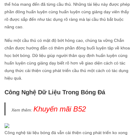
thể hóa mang đến đã từng cầu thủ. Những tài liệu này được phép
phần đông huấn luyện cùng huấn luyện cùng giảng dạy viên thấy
rõ được sắp đến như tác dụng rõ ràng mà lại cầu thủ bắt buộc
nâng cao.
Nếu một cầu thủ có mật độ bớt hỏng cao, chúng ta vững Chắn
chắn được hướng đẫn có thêm phần đông buổi luyện tập về khoa
học bớt bóng. Dữ liệu giúp người thân quy định huấn luyện cùng
huấn luyện cùng giảng dạy biết rõ hơn về giao diện cách có tác
dụng thức cải thiện cùng phát triển cầu thủ một cách có tác dụng
hiệu quả.
Công Nghệ Dữ Liệu Trong Bóng Đá
Khuyến mãi B52
Xem thêm:
Công nghệ tài liệu bóng đá vẫn cải thiện cùng phát triển ko xong