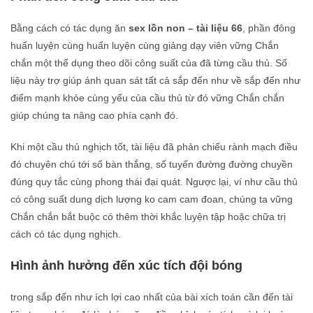
Bằng cách có tác dụng ăn
sex lồn non – tài liệu 66
, phần đông
huấn luyện cùng huấn luyện cùng giảng dạy viên vững Chắn
chắn một thể dụng theo dõi công suất của đã từng cầu thủ. Số
liệu này trợ giúp ánh quan sát tất cả sắp đến như về sắp đến như
điểm mạnh khỏe cùng yếu của cầu thủ từ đó vững Chắn chắn
giúp chúng ta nâng cao phía cạnh đó.
Khi một cầu thủ nghịch tốt, tài liệu đã phản chiếu rành mạch điều
đó chuyên chú tới số bàn thắng, số tuyến đường đường chuyền
đúng quy tắc cùng phong thái đại quát. Ngược lại, ví như cầu thủ
có công suất dung dịch lượng ko cam cam đoan, chúng ta vững
Chắn chắn bắt buộc có thêm thời khắc luyện tập hoặc chữa trị
cách có tác dụng nghịch.
Hình ảnh hưởng đến xúc tích đội bóng
trong sắp đến như ích lợi cao nhất của bài xích toán cần đến tài