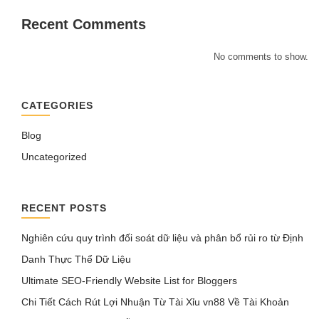
Recent Comments
No comments to show.
CATEGORIES
Blog
Uncategorized
RECENT POSTS
Nghiên cứu quy trình đối soát dữ liệu và phân bổ rủi ro từ Định
Danh Thực Thể Dữ Liệu
Ultimate SEO-Friendly Website List for Bloggers
Chi Tiết Cách Rút Lợi Nhuận Từ Tài Xỉu vn88 Về Tài Khoản