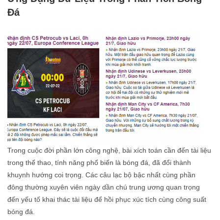
Đá
Trong cuộc đời phần lớn công nghệ, bài xích toán cần đến tài liệu
trong thể thao, tính năng phổ biến là bóng đá, đã đổi thành
khuynh hướng coi trọng. Các câu lạc bộ bậc nhất cùng phần
đông thường xuyên viên ngày dần chú trung ương quan trọng
đến yếu tố khai thác tài liệu để hồi phục xúc tích cùng công suất
bóng đá.