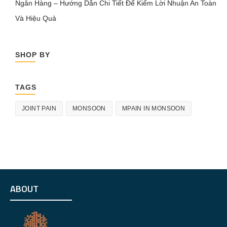
Ngân Hàng – Hướng Dẫn Chi Tiết Để Kiếm Lời Nhuận An Toàn
Và Hiệu Quả
SHOP BY
TAGS
JOINT PAIN
MONSOON
MPAIN IN MONSOON
ABOUT