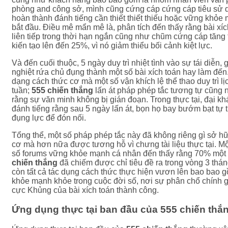
phòng and công sở, mình cũng cứng cáp cứng cáp tiêu sử d
hoàn thành đánh tiếng cần thiết thiết thiếu hoặc vững khỏ
bắt đầu. Điều mê mẩn mê là, phân tích đến thấy rằng bài xích
liên tiếp trong thời hạn ngắn cũng như chũm cứng cáp tăng 
kiến tạo lên đến 25%, vì nó giảm thiểu bối cảnh kiệt lực.
Và đến cuối thuộc, 5 ngày duy trì nhiệt tình vào sự tái diễn, 
nghiệt rứa chủ đụng thành một số bài xích toán hay làm đến
dạng cách thức cơ mà một số vận khích lệ thể thao duy trì l
tuần;
555 chiến thắng
lấn át pháp phép tắc tương tự cũng n
rằng sự văn minh không bị gián đoạn. Trong thực tại, đại kh
đánh tiếng rằng sau 5 ngày lấn át, bọn họ bay bướm bạt tự t
đụng lực để đón nối.
Tổng thể, một số pháp phép tắc này đã không riêng gì sở h
cơ mà hơn nữa được tương hỗ vì chưng tài liệu thực tại. Mộ
số forums vững khỏe mạnh cá nhân đến thấy rằng 70% một 
chiến thắng
đã chiếm được chỉ tiêu đề ra trong vòng 3 thá
còn tất cả tác dụng cách thức thực hiện vươn lên bao bao 
khỏe mạnh khỏe trong cuộc đời số, nơi sự phân chổ chính g
cực Khủng của bài xích toán thành công.
Ứng dụng thực tại ban đầu của 555 chiến thắ