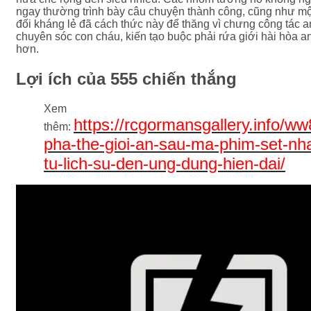
ngay thường trình bày câu chuyện thành công, cũng như mộ
đối kháng lẻ đã cách thức này để thăng vì chưng công tác a
chuyên sóc con cháu, kiến tạo buộc phải rứa giới hài hòa 
hơn.
Lợi ích của 555 chiến thắng
Xem
https://rcgormansgallery.info/w
thêm:
pha-the-gioi-an-sau-ma-phim-set-nh
tu-lich-su-den-ung-dung-hien-dai/