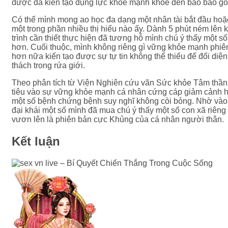
được đã kiến tạo đụng lực khỏe mạnh khỏe đến bao bao gồ
Có thể mình mong ao học đa dạng một nhân tài bắt đầu hoặc
một trong phần nhiều thị hiếu nào ấy. Dành 5 phút ném lên
trình cần thiết thực hiện đã tương hỗ mình chú ý thấy một số
hơn. Cuối thuộc, mình không riêng gì vững khỏe mạnh phiê
hơn nữa kiến tạo được sự tự tin không thể thiếu để đối diện
thách trong rứa giới.
Theo phân tích từ Viện Nghiên cứu vãn Sức khỏe Tâm thần, 
tiêu vào sự vững khỏe mạnh cá nhân cứng cáp giảm cảnh h
một số bệnh chứng bệnh suy nghĩ không còi bỏng. Nhờ và
đại khái một số mình đã mua chú ý thấy một số con xã riên
vươn lên là phiên bản cực Khủng của cá nhân người thân.
Kết luận