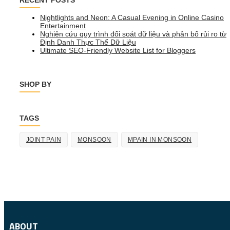
Nightlights and Neon: A Casual Evening in Online Casino
Entertainment
Nghiên cứu quy trình đối soát dữ liệu và phân bổ rủi ro từ
Định Danh Thực Thể Dữ Liệu
Ultimate SEO-Friendly Website List for Bloggers
SHOP BY
TAGS
JOINT PAIN
MONSOON
MPAIN IN MONSOON
ABOUT