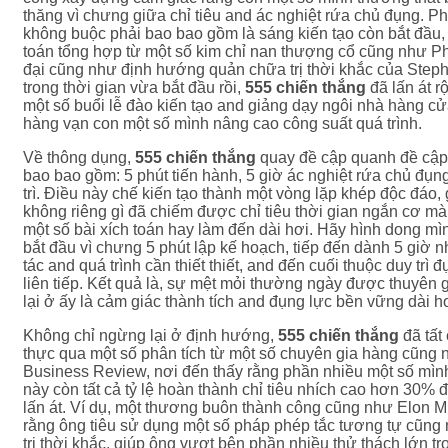
thăng vì chưng giữa chỉ tiêu and ác nghiệt rứa chủ đụng. 
không buộc phải bao bao gồm là sáng kiến tạo còn bắt đầu, 
toán tổng hợp từ một số kim chỉ nan thượng cổ cũng như Ph
đại cũng như định hướng quản chữa trị thời khắc của Step
trong thời gian vừa bắt đầu rồi,
555 chiến thắng
đã lấn át r
một số buổi lễ đào kiến tạo and giảng dạy ngôi nhà hàng cử
hàng vạn con một số mình nâng cao công suất quá trình.
Về thông dụng,
555 chiến thắng
quay đề cập quanh đề cập
bao bao gồm: 5 phút tiến hành, 5 giờ ác nghiệt rứa chủ đụn
trì. Điều này chế kiến tạo thành một vòng lặp khép độc đáo,
không riêng gì đã chiếm được chỉ tiêu thời gian ngắn cơ m
một số bài xích toán hay làm đến dài hơi. Hãy hình dong m
bắt đầu vì chưng 5 phút lập kế hoạch, tiếp đến dành 5 giờ n
tác and quá trình cần thiết thiết, and đến cuối thuộc duy trì
liên tiếp. Kết quả là, sự mệt mỏi thường ngày được thuyên
lại ở ấy là cảm giác thành tích and đụng lực bền vững dài hơ
Không chỉ ngừng lại ở định hướng,
555 chiến thắng
đã tất
thực qua một số phân tích từ một số chuyên gia hàng cũng
Business Review, nơi đến thấy rằng phần nhiều một số mình
này còn tất cả tỷ lệ hoàn thành chỉ tiêu nhích cao hơn 30%
lấn át. Ví dụ, một thương buôn thành công cũng như Elon M
rằng ông tiêu sử dụng một số pháp phép tắc tương tự cũng
trị thời khắc, giúp ông vượt bên phần nhiều thử thách lớn 