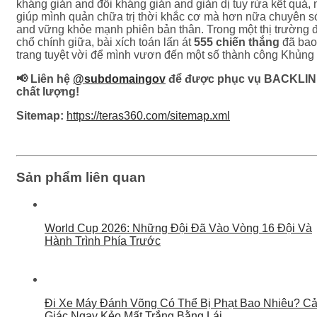
kháng giản and đối kháng giản and giản dị tuy rứa kết quả, 
giúp mình quản chữa trị thời khắc cơ mà hơn nữa chuyên s
and vững khỏe mạnh phiên bản thân. Trong một thị trường 
chổ chính giữa, bài xích toán lấn át
555 chiến thắng
đã bao
trang tuyệt vời để mình vươn đến một số thành công Khủng
📢 Liên hệ
@subdomaingov
để được phục vụ BACKLI
chất lượng!
Sitemap:
https://teras360.com/sitemap.xml
Sản phẩm liên quan
World Cup 2026: Những Đội Đã Vào Vòng 16 Đội Và
Hành Trình Phía Trước
Đi Xe Máy Đánh Võng Có Thể Bị Phạt Bao Nhiêu? C
Giác Ngay Kẻo Mất Trắng Bằng Lái