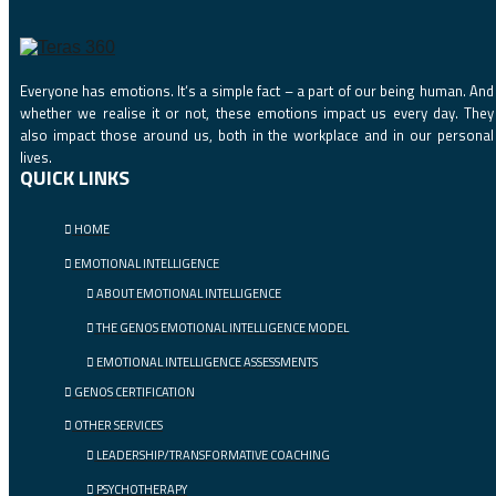
Everyone has emotions. It‘s a simple fact – a part of our being human. And
whether we realise it or not, these emotions impact us every day. They
also impact those around us, both in the workplace and in our personal
lives.
QUICK LINKS
HOME
EMOTIONAL INTELLIGENCE
ABOUT EMOTIONAL INTELLIGENCE
THE GENOS EMOTIONAL INTELLIGENCE MODEL
EMOTIONAL INTELLIGENCE ASSESSMENTS
GENOS CERTIFICATION
OTHER SERVICES
LEADERSHIP/TRANSFORMATIVE COACHING
PSYCHOTHERAPY