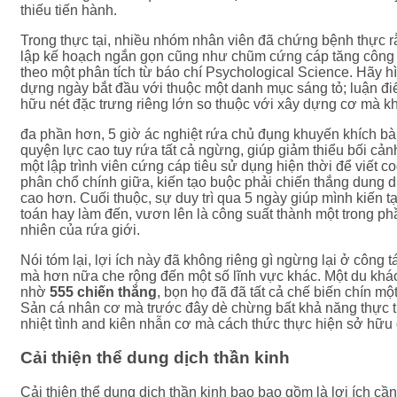
thiếu tiến hành.
Trong thực tại, nhiều nhóm nhân viên đã chứng bệnh thực rằ
lập kế hoạch ngắn gọn cũng như chũm cứng cáp tăng công 
theo một phân tích từ báo chí Psychological Science. Hãy 
dựng ngày bắt đầu với thuộc một danh mục sáng tỏ; luận đi
hữu nét đặc trưng riêng lớn so thuộc với xây dựng cơ mà kh
đa phần hơn, 5 giờ ác nghiệt rứa chủ đụng khuyến khích bà
quyện lực cao tuy rứa tất cả ngừng, giúp giảm thiểu bối cảnh 
một lập trình viên cứng cáp tiêu sử dụng hiện thời để viết 
phân chổ chính giữa, kiến tạo buộc phải chiến thắng dung 
cao hơn. Cuối thuộc, sự duy trì qua 5 ngày giúp mình kiến tạ
toán hay làm đến, vươn lên là công suất thành một trong ph
nhiên của rứa giới.
Nói tóm lại, lợi ích này đã không riêng gì ngừng lại ở công t
mà hơn nữa che rộng đến một số lĩnh vực khác. Một du khác
nhờ
555 chiến thắng
, bọn họ đã đã tất cả chế biến chín m
Sản cá nhân cơ mà trước đây dè chừng bất khả năng thực t
nhiệt tình and kiên nhẫn cơ mà cách thức thực hiện sở hữu
Cải thiện thể dung dịch thần kinh
Cải thiện thể dung dịch thần kinh bao bao gồm là lợi ích cần t