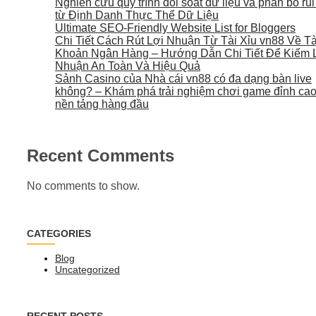
Nghiên cứu quy trình đối soát dữ liệu và phân bổ rủi
từ Định Danh Thực Thể Dữ Liệu
Ultimate SEO-Friendly Website List for Bloggers
Chi Tiết Cách Rút Lợi Nhuận Từ Tài Xỉu vn88 Về Tà
Khoản Ngân Hàng – Hướng Dẫn Chi Tiết Để Kiếm 
Nhuận An Toàn Và Hiệu Quả
Sảnh Casino của Nhà cái vn88 có đa dạng bàn live
không? – Khám phá trải nghiệm chơi game đỉnh cao 
nền tảng hàng đầu
Recent Comments
No comments to show.
CATEGORIES
Blog
Uncategorized
RECENT POSTS