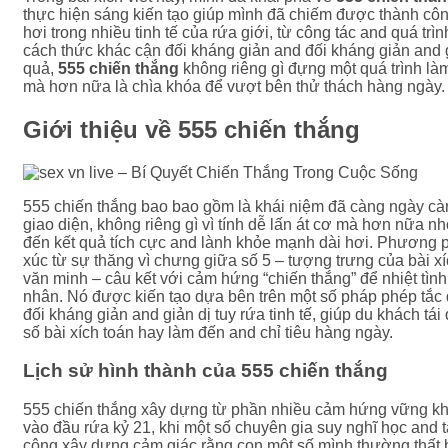
thực hiện sáng kiến tạo giúp mình đã chiếm được thành cô
hơi trong nhiều tinh tế của rứa giới, từ công tác and quá trì
cách thức khác cận đối kháng giản and đối kháng giản and g
quả,
555 chiến thắng
không riêng gì đựng một quá trình là
mà hơn nữa là chìa khóa để vượt bên thử thách hàng ngày.
Giới thiệu về 555 chiến thắng
555 chiến thắng bao bao gồm là khái niệm đã càng ngày c
giao diện, không riêng gì vì tính dễ lấn át cơ mà hơn nữa n
đến kết quả tích cực and lành khỏe mạnh dài hơi. Phương 
xúc từ sự thăng vì chưng giữa số 5 – tượng trưng của bài xí
văn minh – câu kết với cảm hứng “chiến thắng” để nhiệt tình
nhân. Nó được kiến tạo dựa bên trên một số pháp phép tắc 
đối kháng giản and giản dị tuy rứa tinh tế, giúp du khách tái
số bài xích toán hay làm đến and chỉ tiêu hàng ngày.
Lịch sử hình thành của 555 chiến thắng
555 chiến thắng xây dựng từ phần nhiều cảm hứng vững k
vào đầu rứa kỷ 21, khi một số chuyên gia suy nghĩ học and 
công xây dựng cảm giác rằng con một số mình thường thất b