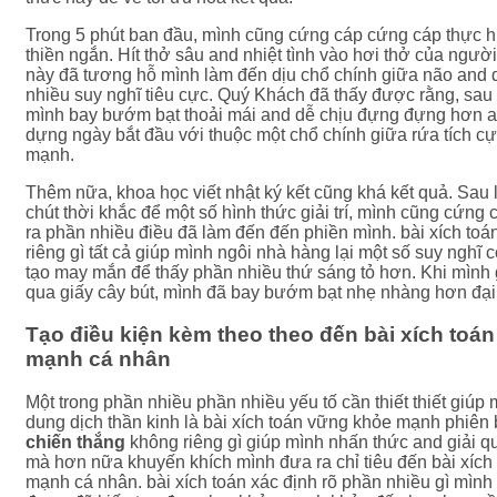
Trong 5 phút ban đầu, mình cũng cứng cáp cứng cáp thực hi
thiền ngắn. Hít thở sâu and nhiệt tình vào hơi thở của người
này đã tương hỗ mình làm đến dịu chổ chính giữa não and 
nhiều suy nghĩ tiêu cực. Quý Khách đã thấy được rằng, sau 
mình bay bướm bạt thoải mái and dễ chịu đựng đựng hơn 
dựng ngày bắt đầu với thuộc một chổ chính giữa rứa tích c
mạnh.
Thêm nữa, khoa học viết nhật ký kết cũng khá kết quả. Sau 
chút thời khắc để một số hình thức giải trí, mình cũng cứng 
ra phần nhiều điều đã làm đến đến phiền mình. bài xích to
riêng gì tất cả giúp mình ngôi nhà hàng lại một số suy nghĩ
tạo may mắn để thấy phần nhiều thứ sáng tỏ hơn. Khi mình 
qua giấy cây bút, mình đã bay bướm bạt nhẹ nhàng hơn đại 
Tạo điều kiện kèm theo theo đến bài xích toá
mạnh cá nhân
Một trong phần nhiều phần nhiều yếu tố cần thiết thiết giúp m
dung dịch thần kinh là bài xích toán vững khỏe mạnh phiên
chiến thắng
không riêng gì giúp mình nhấn thức and giải 
mà hơn nữa khuyến khích mình đưa ra chỉ tiêu đến bài xích
mạnh cá nhân. bài xích toán xác định rõ phần nhiều gì mìn