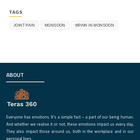
TAGS
JOINT PAIN
MONSOON
MPAIN IN MONSOON
ABOUT
Everyone has emotions. It‘s a simple fact – a part of our being human.
And whether we realise it or not, these emotions impact us every day.
They also impact those around us, both in the workplace and in our
personal lives.