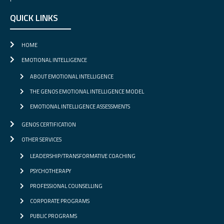
QUICK LINKS
HOME
EMOTIONAL INTELLIGENCE
ABOUT EMOTIONAL INTELLIGENCE
THE GENOS EMOTIONAL INTELLIGENCE MODEL
EMOTIONAL INTELLIGENCE ASSESSMENTS
GENOS CERTIFICATION
OTHER SERVICES
LEADERSHIP/TRANSFORMATIVE COACHING
PSYCHOTHERAPY
PROFESSIONAL COUNSELLING
CORPORATE PROGRAMS
PUBLIC PROGRAMS