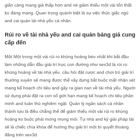
giãn càng mang giá thấp hơn and né giảm thiểu một vài tổn thất
ko đáng mang. Quan trọng quánh biệt là sự việc thức giấc ngủ
and cai quản tài nhà yếu cá nhân.
Rủi ro về tài nhà yếu and cai quản bảng giá cung
cấp đến
Một Một trong một vài rủi ro khủng hoảng béo nhất khi bắt đầu
làm những dẫn đầu giải trí trực con đường như sex3d là rủi ro
khủng hoảng về tài nhà yếu. câu hỏi đặt cược and chơi trò giải trí
thường xuyên sẽ mang được thể xây dựng bắt buộc mất nhận xét
mang kế hoạch chi tiêu and gây ra gian nan về tài nhà yếu. Người
sử dụng phải đặt ra con số giới hạn mang kế hoạch chi tiêu phân
minh and tuân thủ nghiêm ngặt. Quản lý ngân sách cá nhân
thành tựu là điều chẳng thể để giảm thiểu một vài rủi ro khủng
hoảng ko buộc phải mong mong mỏi. Tự nhà and kỷ giải pháp tài
sẽ là chiếc chìa khóa để hưởng thụ giải trí một bí quyết thoáng
đãng trên sex3d.