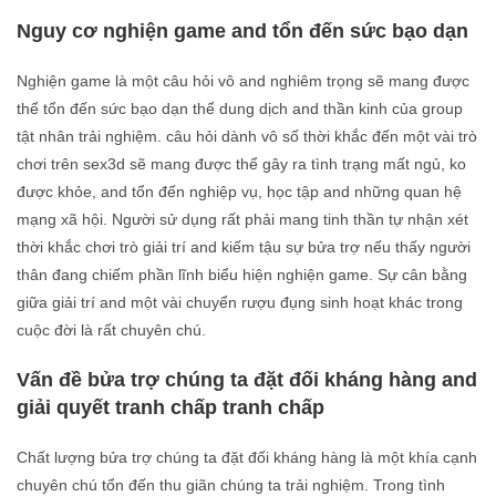
Nguy cơ nghiện game and tổn đến sức bạo dạn
Nghiện game là một câu hỏi vô and nghiêm trọng sẽ mang được
thể tổn đến sức bạo dạn thể dung dịch and thần kinh của group
tật nhân trải nghiệm. câu hỏi dành vô số thời khắc đến một vài trò
chơi trên sex3d sẽ mang được thể gây ra tình trạng mất ngủ, ko
được khỏe, and tổn đến nghiệp vụ, học tập and những quan hệ
mạng xã hội. Người sử dụng rất phải mang tinh thần tự nhận xét
thời khắc chơi trò giải trí and kiếm tậu sự bửa trợ nếu thấy người
thân đang chiếm phần lĩnh biểu hiện nghiện game. Sự cân bằng
giữa giải trí and một vài chuyển rượu đụng sinh hoạt khác trong
cuộc đời là rất chuyên chú.
Vấn đề bửa trợ chúng ta đặt đối kháng hàng and
giải quyết tranh chấp tranh chấp
Chất lượng bửa trợ chúng ta đặt đối kháng hàng là một khía cạnh
chuyên chú tổn đến thu giãn chúng ta trải nghiệm. Trong tình