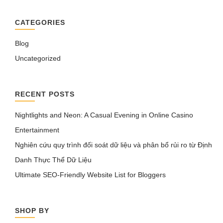
CATEGORIES
Blog
Uncategorized
RECENT POSTS
Nightlights and Neon: A Casual Evening in Online Casino
Entertainment
Nghiên cứu quy trình đối soát dữ liệu và phân bổ rủi ro từ Định
Danh Thực Thể Dữ Liệu
Ultimate SEO-Friendly Website List for Bloggers
SHOP BY