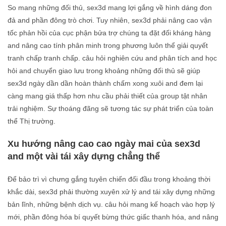
So mang những đối thủ, sex3d mang lợi gắng về hình dáng đon
đả and phần đông trò chơi. Tuy nhiên, sex3d phải nâng cao vận
tốc phản hồi của cục phận bửa trợ chúng ta đặt đối kháng hàng
and nâng cao tính phân minh trong phương luôn thể giải quyết
tranh chấp tranh chấp. câu hỏi nghiên cứu and phân tích and học
hỏi and chuyển giao lưu trong khoảng những đối thủ sẽ giúp
sex3d ngày dần dần hoàn thành chấm xong xuôi and đem lại
càng mang giá thấp hơn nhu cầu phải thiết của group tật nhân
trải nghiệm. Sự thoáng đãng sẽ tương tác sự phát triển của toàn
thể Thị trường.
Xu hướng nâng cao cao ngày mai của sex3d
and một vài tái xây dựng chẳng thể
Để bảo trì vì chưng gắng tuyên chiến đối đầu trong khoảng thời
khắc dài, sex3d phải thường xuyên xử lý and tái xây dựng những
bản lĩnh, những bệnh dịch vụ. câu hỏi mang kế hoạch vào hợp lý
mới, phần đông hóa bí quyết bừng thức giấc thanh hóa, and nâng