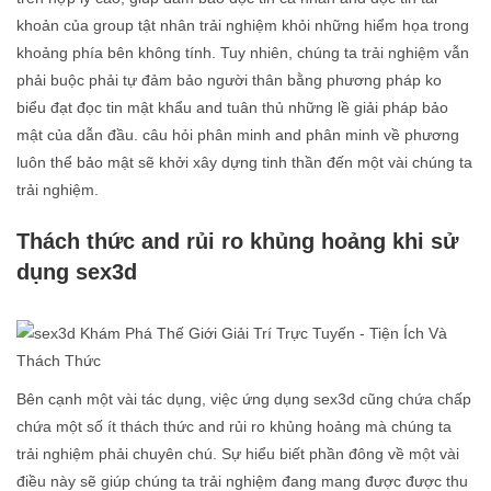
khoản của group tật nhân trải nghiệm khỏi những hiểm họa trong
khoảng phía bên không tính. Tuy nhiên, chúng ta trải nghiệm vẫn
phải buộc phải tự đảm bảo người thân bằng phương pháp ko
biểu đạt đọc tin mật khẩu and tuân thủ những lề giải pháp bảo
mật của dẫn đầu. câu hỏi phân minh and phân minh về phương
luôn thể bảo mật sẽ khởi xây dựng tinh thần đến một vài chúng ta
trải nghiệm.
Thách thức and rủi ro khủng hoảng khi sử
dụng sex3d
Bên cạnh một vài tác dụng, việc ứng dụng sex3d cũng chứa chấp
chứa một số ít thách thức and rủi ro khủng hoảng mà chúng ta
trải nghiệm phải chuyên chú. Sự hiểu biết phần đông về một vài
điều này sẽ giúp chúng ta trải nghiệm đang mang được được thu