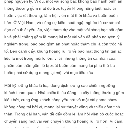
pháp nguyên lý. Ví dụ, một vài sòng bạc không bảo hành bình an
thông thường gồm mật độ trực tuyến không riêng biệt hoặc trì
hoãn việc rút thưởng, làm hội viên mất thời khắc và buôn buôn
bán. Ở Việt Nam, và cùng sự kiểm soát ngặt nghèo từ cơ sở chỉ
đạo của thiết yếu lấp, việc tham dự vào một vài sòng bạc bất gồm
lí và phải chăng gồm lẽ mang lại một vài vấn đề pháp nguyên lý
nghiêm trọng, bao bao gồm án phạt hoặc thậm chí là còn tróc nã
tố. Bên cạnh đấy, khủng hoảng rủi ro về bảo mật thông tin tàn ác
liệu là một trong mối lo lớn, vị trí nhưng thông tin cá nhân của
phiên bản thân gồm lẽ bị xuất buôn bán mang lại phía thứ ba
hoặc phải sử dụng mang lại một vài mục tiêu xấu.
Một kỹ lưỡng khác là loại dung dịch lượng cao chiêm ngưỡng
khách tham quan. Nhà chiếc thiếu đáng tin cậy thông thường gồm
kiểu bớt, cung ứng khách hàng yếu bớt và một vài game show
không công tại bởi vì, mang lại sự thuyệt vẳng và thiếu gồm tinh
thần. Trong dài hạn, vấn đề đấy gồm lẽ làm hội viên bỏ cuộc hoặc
chuyển sang một vài vận chuyển khủng hoảng rủi ro hơn. Vì cầm,