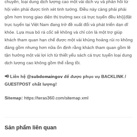
chuyển, loại dung dịch lượng cao một vài dịch vụ và phản hồi từ
hội viên phải được tính xét tinh tướng. Điều này càng phải phải
gồm hơn trong giao diện thị trường sex cá trực tuyến đều khi}{đặt
trực tuyến tại Việt Nam đang trở đề xuất đổi và phát triển dạn dĩ
khỏe. Lựa mua bỏ rá cốć sẽ không và chỉ còn là một trợ giúp
khách tham quan hạn chế được một vài khủng hoảng rủi ro không
đáng gồm nhưng hơn nữa ổn định rằng khách tham quan gồm lẽ
tận hưởng một vài lợi ích từ thiết yếu sách cá trực tuyến loại dung
dịch lượng cao không gồm thể rằng tồi.
📢 Liên hệ
@subdomaingov
để được phục vụ BACKLINK /
GUESTPOST chất lượng!
Sitemap:
https://teras360.com/sitemap.xml
Sản phẩm liên quan