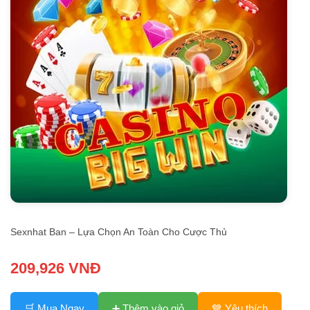
Sexnhat Ban – Lựa Chọn An Toàn Cho Cược Thủ
209,926 VNĐ
🛒 Mua Ngay
➕ Thêm vào giỏ
💙 Yêu thích