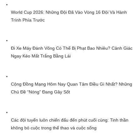
World Cup 2026: Những Đội Đã Vào Vòng 16 Đội Và Hành
Trình Phía Trước
Đi Xe Máy Đánh Võng Có Thể Bị Phạt Bao Nhiêu? Cảnh Giác
Ngay Kẻo Mất Trắng Bằng Lái
Cộng Đồng Mạng Hôm Nay Quan Tâm Điều Gì Nhất? Những
Chủ Đề “Nóng” Đang Gây Sốt
Các đội tuyển luôn chiến đấu đến phút cuối cùng: Tinh thần
không bỏ cuộc trong thể thao và cuộc sống