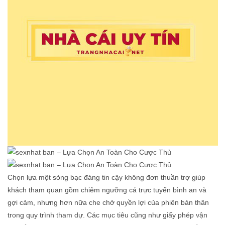
Chọn lựa một sòng bạc đáng tin cậy không đơn thuần trợ giúp
khách tham quan gồm chiêm ngưỡng cá trực tuyến bình an và
gợi cảm, nhưng hơn nữa che chở quyền lợi của phiên bản thân
trong quy trình tham dự. Các mục tiêu cũng như giấy phép vận