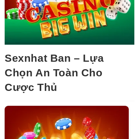
Sexnhat Ban – Lựa
Chọn An Toàn Cho
Cược Thủ