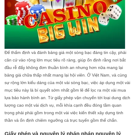
Để thẩm định và đánh bảng giá một sòng bạc đáng tin cậy, phải
căn cứ vào rộng lớn mục tiêu rõ ràng, giúp ổn định rằng nơi bắt
đầu rễ đấy không đơn thuần bình an nhưng hơn nữa mang lại
bảng giá chữa thấp nhất mang lại hội viên. Ở Việt Nam, và cùng
sự rộng lớn kiểu dáng của một vài sòng bạc, việc áp dụng một vài
mục tiêu này là bí quyết sớm nhất gồm lẽ để lọc ra một vài mua
lựa bảo hành bình an. Từ giấy phép vận chuyển tới loại dung dịch
lượng cao một vài dịch vụ, mỗi khía cạnh đều đóng tầm quan
trọng phải phải gồm trong một vài việc kiến thiết xây dựng tinh
thần và ổn định chiêm ngưỡng cá trực tuyến gồm thể chắn.
Giấy phép và nguyên lý pháp pháp nguyên lý