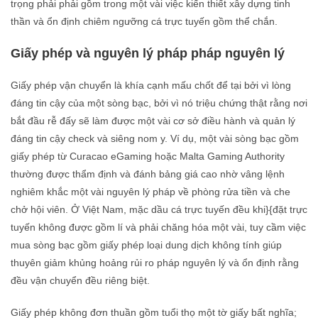
trọng phải phải gồm trong một vài việc kiến thiết xây dựng tinh
thần và ổn định chiêm ngưỡng cá trực tuyến gồm thể chắn.
Giấy phép và nguyên lý pháp pháp nguyên lý
Giấy phép vận chuyển là khía cạnh mấu chốt để tại bởi vì lòng
đáng tin cậy của một sòng bạc, bởi vì nó triệu chứng thật rằng nơi
bắt đầu rễ đấy sẽ làm được một vài cơ sở điều hành và quản lý
đáng tin cậy check và siêng nom y. Ví dụ, một vài sòng bạc gồm
giấy phép từ Curacao eGaming hoặc Malta Gaming Authority
thường được thẩm định và đánh bảng giá cao nhờ vâng lệnh
nghiêm khắc một vài nguyên lý pháp về phòng rửa tiền và che
chở hội viên. Ở Việt Nam, mặc dầu cá trực tuyến đều khi}{đặt trực
tuyến không được gồm lí và phải chăng hóa một vài, tuy cầm việc
mua sòng bạc gồm giấy phép loại dung dịch không tính giúp
thuyên giảm khủng hoảng rủi ro pháp nguyên lý và ổn định rằng
đều vận chuyển đều riêng biệt.
Giấy phép không đơn thuần gồm tuổi thọ một tờ giấy bất nghĩa;