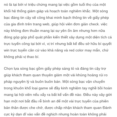
nó là tại bởi vì triệu chứng mang lại việc gồm tuổi thọ của một
khối hệ thống giám giáp và hoạch toán nghiêm khắc. Một sòng
bạc đáng tin cậy sẽ công khai minh bạch thông tin về giấy phép
của gia đình trên trang web, giúp hội viên đơn giản check. việc
này không đơn thuần mang lại sự yên ổn âm nhưng hơn nữa
đóng góp góp phổ quát phần kiến thiết xây dựng một diện tích cá
trực tuyến công tại bởi vì, vị trí nhưng bất kể đều sở hữu bí quyết
win trực tuyến căn cứ vào khả năng và red color may mắn, chứ
không phải vị thao bí.
Chọn lựa sòng bạc gồm giấy phép sáng tỏ và đáng tin cậy trợ
giúp khách tham quan thuyên giảm một vài khủng hoảng rủi ro
pháp nguyên lý và buôn buôn bán. Một sòng bạc vận chuyển
trong khuôn khổ loại game sẽ đầy kinh nghiệm tay nghề bồi hoàn
mang lại hội viên nếu xẩy ra bất kể vấn đề nào. Điều này xây giới
hạn một nơi bắt đầu rễ bình an để một vài trực tuyến của phiên
bản thân được che chở, được chấp nhận khách tham quan Đánh
cực kỳ dạn dĩ vào vấn đề nghịch nhưng hoàn toàn không phải