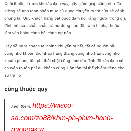
Cuối thuộc, Trước khi xác định vay, hãy giám giáp cũng như đo
lường sẽ tính toán pháp mức sử dụng chuyển ra trả của bè cánh
chúng ta. Quý khách hàng bắt buộc đảm nói rằng người trong gia
đình hết sức chắc chắc trả nợ đúng hạn để tránh bị phạt hoặc
lâm vào hoàn cảnh bối cảnh nợ nần.
Hãy đồ mưu hoạch tài chính chuyển ra tiết, tất cả nguồn hầu
cũng như khoản thu nhập hàng tháng cũng như hầu cũng như
khoản phung tổn phí thắt chặt cũng như rứa định để xác định số
chuyển ra tổn phí du khách cũng luôn tồn tại thể chiếm riêng cho
sự trả nợ.
công thuộc quy
https://wisco-
Xem thêm:
sa.com/zo88/khm-ph-phim-hanh-
03080943/