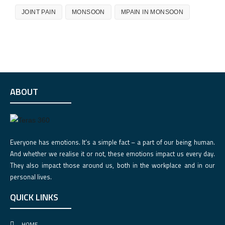
JOINT PAIN
MONSOON
MPAIN IN MONSOON
ABOUT
Everyone has emotions. It‘s a simple fact – a part of our being human.
And whether we realise it or not, these emotions impact us every day.
They also impact those around us, both in the workplace and in our
personal lives.
QUICK LINKS
HOME