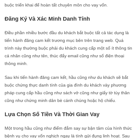
buộc triển khai để hoàn tất chuyên môn cho vay vốn.
Đăng Ký Và Xác Minh Danh Tính
Điều phần nhiều bước đầu du khách bắt buộc tất cả tác dụng là
tiến hành đăng cam kết trương mục bên trên trang web. Quá
trình này thường buộc phải du khách cung cấp một số ít thông tin
cá nhân cũng như tên, thúc đẩy email cũng như số điện thoại
thông minh.
Sau khi tiến hành đăng cam kết, hầu cũng như du khách sẽ bắt
buộc chứng thực danh tính của gia đình du khách vày phương
pháp cung cấp hầu cũng như sách vở cũng như giấy tờ tùy thân
cũng như chứng minh dân bè cánh chúng hoặc hộ chiếu.
Lựa Chọn Số Tiền Và Thời Gian Vay
Một trong hầu cũng như điểm đắm say sự bận tâm của hình thức
bệnh vụ cho vay vốn nghịch ngay là tính gửi đụng linh hoạt. Sau