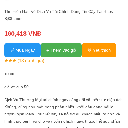
Tìm Hiểu Hơn Về Dịch Vụ Tài Chính Đáng Tin Cậy Tại Https
Bj88.Loan
160,418 VNĐ
🛒 Mua Ngay
➕ Thêm vào giỏ
💙 Yêu thích
★★★
(13 đánh giá)
sự vụ
giá xe cub 50
Dịch Vụ Thương Mại tài chính ngày càng đổi vắt hết sức diện tích
Khủng, cũng như một trong phần nhiều khởi đầu đáng nói là
https://bj88.loan/. Bài viết này sẽ hỗ trợ du khách hiểu rõ hơn về
hình thức bệnh vụ cho vay vốn nghịch ngay, thuộc hết sức phần