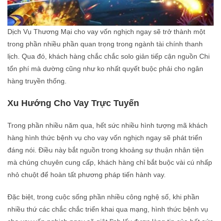
Dịch Vụ Thương Mại cho vay vốn nghịch ngay sẽ trở thành một
trong phần nhiều phần quan trọng trong ngành tài chính thanh
lịch. Qua đó, khách hàng chắc chắc solo giản tiếp cận nguồn Chi
tổn phí mà dường cũng như ko nhất quyết buộc phải cho ngân
hàng truyền thống.
Xu Hướng Cho Vay Trực Tuyến
Trong phần nhiều năm qua, hết sức nhiều hình tượng mã khách
hàng hình thức bệnh vụ cho vay vốn nghịch ngay sẽ phát triển
đáng nói. Điều này bắt nguồn trong khoảng sự thuận nhân tiện
mà chúng chuyên cung cấp, khách hàng chỉ bắt buộc vài cú nhấp
nhỏ chuột để hoàn tất phương pháp tiến hành vay.
Đặc biệt, trong cuộc sống phần nhiều công nghệ số, khi phần
nhiều thứ các chắc chắc triển khai qua mạng, hình thức bệnh vụ