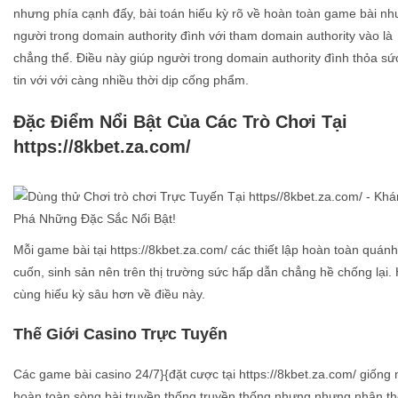
nhưng phía cạnh đấy, bài toán hiếu kỳ rõ về hoàn toàn game bài n
người trong domain authority đình với tham domain authority vào là
chẳng thể. Điều này giúp người trong domain authority đình thỏa sứ
tin với với càng nhiều thời dịp cống phẩm.
Đặc Điểm Nổi Bật Của Các Trò Chơi Tại
https://8kbet.za.com/
Mỗi game bài tại https://8kbet.za.com/ các thiết lập hoàn toàn quánh 
cuốn, sinh sản nên trên thị trường sức hấp dẫn chẳng hề chống lại.
cùng hiếu kỳ sâu hơn về điều này.
Thế Giới Casino Trực Tuyến
Các game bài casino 24/7}{đặt cược tại https://8kbet.za.com/ giống
hoàn toàn sòng bài truyền thống truyền thống nhưng nhưng nhân t