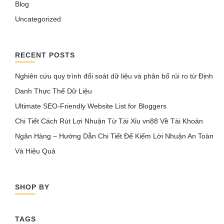
Blog
Uncategorized
RECENT POSTS
Nghiên cứu quy trình đối soát dữ liệu và phân bổ rủi ro từ Định
Danh Thực Thể Dữ Liệu
Ultimate SEO-Friendly Website List for Bloggers
Chi Tiết Cách Rút Lợi Nhuận Từ Tài Xỉu vn88 Về Tài Khoản
Ngân Hàng – Hướng Dẫn Chi Tiết Để Kiếm Lời Nhuận An Toàn
Và Hiệu Quả
SHOP BY
TAGS