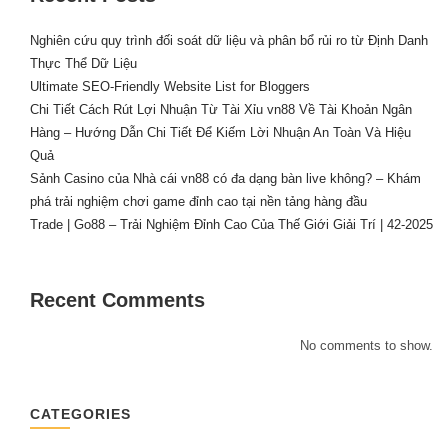
Nghiên cứu quy trình đối soát dữ liệu và phân bổ rủi ro từ Định Danh
Thực Thể Dữ Liệu
Ultimate SEO-Friendly Website List for Bloggers
Chi Tiết Cách Rút Lợi Nhuận Từ Tài Xỉu vn88 Về Tài Khoản Ngân
Hàng – Hướng Dẫn Chi Tiết Để Kiếm Lời Nhuận An Toàn Và Hiệu
Quả
Sảnh Casino của Nhà cái vn88 có đa dạng bàn live không? – Khám
phá trải nghiệm chơi game đỉnh cao tại nền tảng hàng đầu
Trade | Go88 – Trải Nghiệm Đỉnh Cao Của Thế Giới Giải Trí | 42-2025
Recent Comments
No comments to show.
CATEGORIES