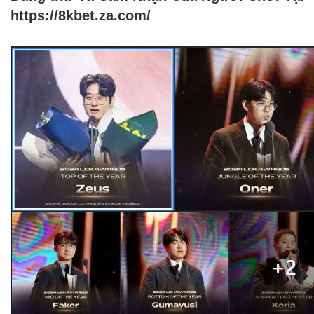
https://8kbet.za.com/