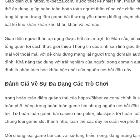
Giao diện của https://8kbet.za.com/ được thiết kế nhiệt tình, thuận 
thể áp dụng, giúp hoàn toàn hoàn toàn người thân cũng các chắc ch
tong tả quan trung tâm game bài thương yêu nhưng không chạm c
bất kể khó khăn khăn khó khăn khăn vất vả nào.
Giao diện người thân áp dụng được hết sức mượt, từ Màu sắc, bố c
tổng quan tới cách thức giới thiệu Thông tin các sinh sản linh giác th
mái với thoải mái với dễ chịu đựng mang lại người trong domain auth
đình. Khả năng tác đụng với trải nghiệm của người trong domain aut
đình là phân tách bóc khấu bậc nhất của nguồn nơi bắt đầu này.
Đánh Giá Về Sự Đa Dạng Các Trò Chơi
trong hoàn toàn điểm quánh thù của https://8kbet.za.com/ chính là s
toán phổ thông trong hoàn toàn game bài nhưng nguồn nơi bắt đầ
tới. Từ hoàn toàn game bài casino như poker, blackjack tới hoàn toà
chủng loại game slot thanh nhã, toàn thể các đầy lôi cuốn với phổ t
Mỗi chủng loại game bài các với sự túng hiểm riêng, đang mang lại 