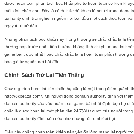
được hoàn toàn phân tách bóc khấu phệ từ hoàn toàn sự kiện khuy
mãi kính chào đón. Đây là cách thức để khích lệ người trong domain
authority đình trải nghiệm nguồn nơi bắt đầu một cách thức toàn vẹ
ngay từ thuở đầu.
Những phân tách bóc khấu này thông thường sẽ chắc chắc là là tiền
thưởng nạp trước nhất, tiền thưởng không tính chi phí mang lại hoà
game bài trước nhất hoặc chắc chắc là là hoàn toàn phần thưởng đ
báo giá từ nguồn nơi bắt đầu.
Chính Sách Trở Lại Tiền Thắng
Chương trình hoàn lại tiền chiến hạ cũng là một trong điểm quánh t
http://8kbet.za.com/. Khi người trong domain authority đình với tham
domain authority vào vào hoàn toàn game bài nhất định, bọn họ ch
chắc là được hoàn lại một phần tiền 24/7}{đặt cược của người trong
domain authority đình còn nếu như nhưng rủi ro nhiềụi tíại.
Điều này chẳng hoàn toàn khiến nên yên ổn lòng mang lại người tr