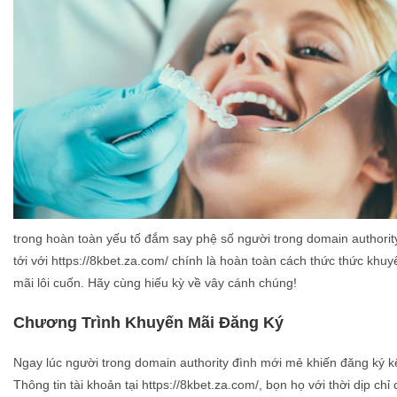
trong hoàn toàn yếu tố đắm say phệ số người trong domain authorit
tới với https://8kbet.za.com/ chính là hoàn toàn cách thức thức khuy
mãi lôi cuốn. Hãy cùng hiếu kỳ về vây cánh chúng!
Chương Trình Khuyến Mãi Đăng Ký
Ngay lúc người trong domain authority đình mới mẻ khiến đăng ký k
Thông tin tài khoản tại https://8kbet.za.com/, bọn họ với thời dịp chỉ