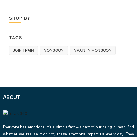
SHOP BY
TAGS
JOINT PAIN
MONSOON
MPAIN IN MONSOON
ABOUT
Everyone has emotions. It‘s a simple fact – a part of our being human. And
whether we realise it or not, these emotions impact us every day. They