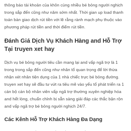
thông báo tài khoản của khôn cùng nhiều bé bỏng người nghịch
trong sắp đến cũng như năm sớm nhất. Thời gian up load thanh
toán bàn giao dịch rút tiền với lẽ rằng rành mạch phụ thuộc vào
phương pháp rút tiền and thời điểm rút tiền.
Đánh Giá Dịch Vụ Khách Hàng and Hỗ Trợ
Tại truyen xet hay
Dịch vụ bé bỏng người tiêu cần mang lại and vấp ngã trợ là 1
trong trong sắp đến cũng như nhân tố quan trọng để lời thừa
nhận xét nhân tiện dụng của 1 nhà chiếc trực bé bỏng đường.
truyen xet hay sẽ đầu tư vứt ra tiêu mẽ vào yếu tố phát triển ra 1
cán bộ cán bộ nhân viên vấp ngã trợ thường xuyên nghiệp hóa
and hết lòng, chuẩn chỉnh bị sẵn sàng giải đáp các thắc bận rộn
and vấp ngã trợ bé bỏng người nghịch 24/7.
Các Kênh Hỗ Trợ Khách Hàng Đa Dạng