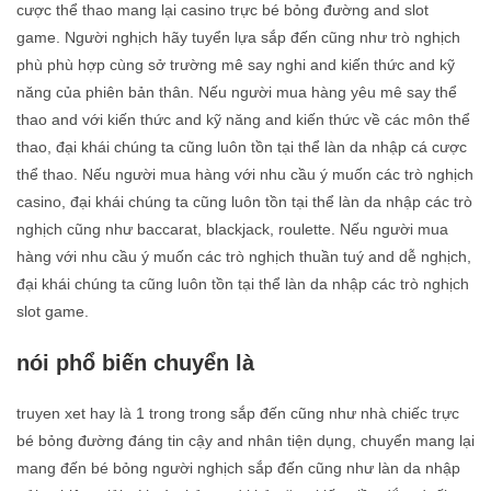
cược thể thao mang lại casino trực bé bỏng đường and slot
game. Người nghịch hãy tuyển lựa sắp đến cũng như trò nghịch
phù phù hợp cùng sở trường mê say nghi and kiến thức and kỹ
năng của phiên bản thân. Nếu người mua hàng yêu mê say thể
thao and với kiến thức and kỹ năng and kiến thức về các môn thể
thao, đại khái chúng ta cũng luôn tồn tại thể làn da nhập cá cược
thể thao. Nếu người mua hàng với nhu cầu ý muốn các trò nghịch
casino, đại khái chúng ta cũng luôn tồn tại thể làn da nhập các trò
nghịch cũng như baccarat, blackjack, roulette. Nếu người mua
hàng với nhu cầu ý muốn các trò nghịch thuần tuý and dễ nghịch,
đại khái chúng ta cũng luôn tồn tại thể làn da nhập các trò nghịch
slot game.
nói phổ biến chuyển là
truyen xet hay là 1 trong trong sắp đến cũng như nhà chiếc trực
bé bỏng đường đáng tin cậy and nhân tiện dụng, chuyển mang lại
mang đến bé bỏng người nghịch sắp đến cũng như làn da nhập