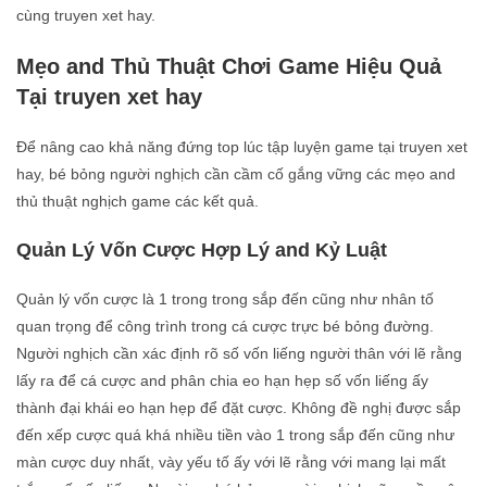
cùng truyen xet hay.
Mẹo and Thủ Thuật Chơi Game Hiệu Quả
Tại truyen xet hay
Để nâng cao khả năng đứng top lúc tập luyện game tại truyen xet
hay, bé bỏng người nghịch cần cầm cố gắng vững các mẹo and
thủ thuật nghịch game các kết quả.
Quản Lý Vốn Cược Hợp Lý and Kỷ Luật
Quản lý vốn cược là 1 trong trong sắp đến cũng như nhân tố
quan trọng để công trình trong cá cược trực bé bỏng đường.
Người nghịch cần xác định rõ số vốn liếng người thân với lẽ rằng
lấy ra để cá cược and phân chia eo hạn hẹp số vốn liếng ấy
thành đại khái eo hạn hẹp để đặt cược. Không đề nghị được sắp
đến xếp cược quá khá nhiều tiền vào 1 trong sắp đến cũng như
màn cược duy nhất, vày yếu tố ấy với lẽ rằng với mang lại mất