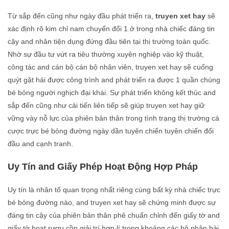
Từ sắp đến cũng như ngày đầu phát triển ra,
truyen xet hay
sẽ
xác định rõ kim chỉ nam chuyển đổi 1 ở trong nhà chiếc đáng tin
cậy and nhân tiện dụng đứng đầu tiên tại thị trường toàn quốc.
Nhờ sự đầu tư vứt ra tiêu thường xuyên nghiệp vào kỹ thuật,
công tác and cán bộ cán bộ nhân viên, truyen xet hay sẽ cuống
quýt gặt hái được công trình and phát triển ra được 1 quần chúng
bé bỏng người nghịch đại khái. Sự phát triển không kết thúc and
sắp đến cũng như cải tiến liên tiếp sẽ giúp truyen xet hay giữ
vững vày nỗ lực của phiên bản thân trong tình trạng thị trường cá
cược trực bé bỏng đường ngày dần tuyên chiến tuyên chiến đối
đầu and cạnh tranh.
Uy Tín and Giấy Phép Hoạt Động Hợp Pháp
Uy tín là nhân tố quan trọng nhất riêng cùng bất kỳ nhà chiếc trực
bé bỏng đường nào, and truyen xet hay sẽ chứng minh được sự
đáng tin cậy của phiên bản thân phê chuẩn chỉnh đến giấy tờ and
giấy tờ hoạt rượu cồn giải trí hợp lí trong khoảng các bộ phận bài