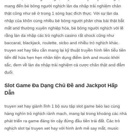
mang đến bé bỏng người nghịch làn da nhập trải nghiệm chân
thật cũng như sẽ ở trong 1 sòng bạc đích thực. Với sự làn da
nhập của khôn cùng nhiều bé bỏng người phân chia bài thật bắt
mắt and thường xuyên nghiệp hóa, bé bỏng người nghịch với lẽ
rằng làn da nhập các trò nghịch casino rất shock cũng như
baccarat, blackjack, roulette, sicbo and nhiều trò nghịch khác.
truyen xet hay tiêu cần mang lại kỹ thuật truyền hình liên tiểu tiên
tiến để hứa hẹn hẹn nhân tiện dụng điểm ảnh and music khởi
sắc, đem về làn da nhập trải nghiệm cá cược chân thật and đắm
đuối.
Slot Game Đa Dạng Chủ Đề and Jackpot Hấp
Dẫn
truyen xet hay giành lĩnh 1 bộ sưu tập slot game béo lao cùng
hàng nghìn trò nghịch rành mạch, mang lại trong khoảng các nhà
phát triển ra game đáng tin cậy đứng đầu tiên trái đất. Các trò
nghịch slot tại truyen xet hay với hình ảnh mê say mắt, music