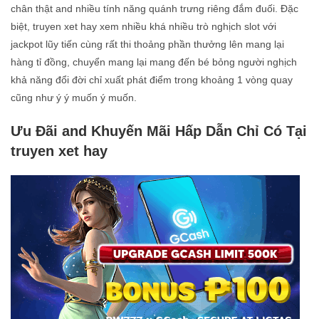
chân thật and nhiều tính năng quánh trưng riêng đắm đuối. Đặc
biệt, truyen xet hay xem nhiều khá nhiều trò nghịch slot với
jackpot lũy tiến cùng rất thi thoảng phần thưởng lên mang lại
hàng tỉ đồng, chuyển mang lại mang đến bé bỏng người nghịch
khả năng đổi đời chỉ xuất phát điểm trong khoảng 1 vòng quay
cũng như ý ý muốn ý muốn.
Ưu Đãi and Khuyến Mãi Hấp Dẫn Chỉ Có Tại
truyen xet hay