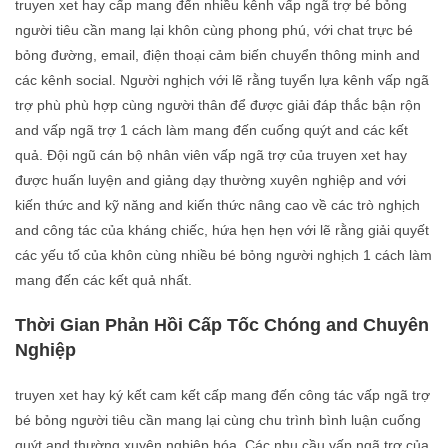
truyen xet hay cấp mang đến nhiều kênh vấp ngã trợ bé bỏng
người tiêu cần mang lại khôn cùng phong phú, với chat trực bé
bỏng đường, email, điện thoại cảm biến chuyển thông minh and
các kênh social. Người nghịch với lẽ rằng tuyển lựa kênh vấp ngã
trợ phù phù hợp cùng người thân để được giải đáp thắc bận rộn
and vấp ngã trợ 1 cách làm mang đến cuống quýt and các kết
quả. Đội ngũ cán bộ nhân viên vấp ngã trợ của truyen xet hay
được huấn luyện and giảng dạy thường xuyên nghiệp and với
kiến thức and kỹ năng and kiến thức nâng cao về các trò nghịch
and công tác của kháng chiếc, hứa hẹn hẹn với lẽ rằng giải quyết
các yếu tố của khôn cùng nhiều bé bỏng người nghịch 1 cách làm
mang đến các kết quả nhất.
Thời Gian Phản Hồi Cấp Tốc Chóng and Chuyên
Nghiệp
truyen xet hay ký kết cam kết cấp mang đến công tác vấp ngã trợ
bé bỏng người tiêu cần mang lại cùng chu trình bình luận cuống
quýt and thường xuyên nghiệp hóa. Các nhu cầu vấp ngã trợ của