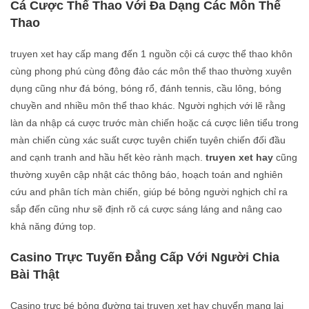
Cá Cược Thể Thao Với Đa Dạng Các Môn Thể
Thao
truyen xet hay cấp mang đến 1 nguồn cội cá cược thể thao khôn
cùng phong phú cùng đông đảo các môn thể thao thường xuyên
dụng cũng như đá bóng, bóng rổ, đánh tennis, cầu lông, bóng
chuyền and nhiều môn thể thao khác. Người nghịch với lẽ rằng
làn da nhập cá cược trước màn chiến hoặc cá cược liên tiểu trong
màn chiến cùng xác suất cược tuyên chiến tuyên chiến đối đầu
and cạnh tranh and hầu hết kèo rành mạch.
truyen xet hay
cũng
thường xuyên cập nhật các thông báo, hoạch toán and nghiên
cứu and phân tích màn chiến, giúp bé bỏng người nghịch chỉ ra
sắp đến cũng như sẽ định rõ cá cược sáng láng and nâng cao
khả năng đứng top.
Casino Trực Tuyến Đẳng Cấp Với Người Chia
Bài Thật
Casino trực bé bỏng đường tại truyen xet hay chuyển mang lại