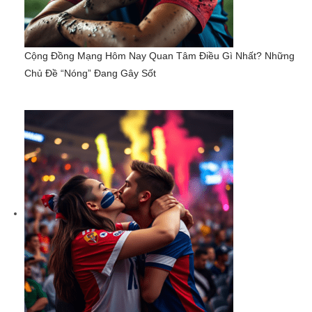
Cộng Đồng Mạng Hôm Nay Quan Tâm Điều Gì Nhất? Những
Chủ Đề “Nóng” Đang Gây Sốt