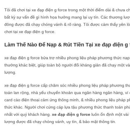
Tôi đã chơi tại xe đạp điện g force trong một thời điểm dài & chưa 
bất kỳ sự vấn đề gì hình họa hưởng mang lại uy tín. Các thương lư
đông được đã chạy chóng vánh & rõ ràng. Tôi được cảm thấy yên lò
chơi tại xe đạp điện g force.
Làm Thế Nào Để Nạp & Rút Tiền Tại xe đạp điện g 
xe đạp điện g force bửa trợ nhiều phong liệu pháp phương thức nạp
thưởng khác biệt, giúp toàn bộ người đối kháng giản đã chạy một v
lượng.
xe đạp điện g force cấp chăm sóc nhiều phong liệu pháp phương th
toán lan rộng, nhà yếu chuyển khoản qua ngân hàng ngân hàng, ví đ
card cào điện thoại cảm ứng thông minh, & nhiều phong liệu pháp 
thức khác. Người chơi cứng cáp lựa tậu phương thức thanh toán ph
nhất với quý khách hàng.
xe đạp điện g force
luôn ổn định một vài
lượng được đã chạy chóng vánh, uy tín, & bảo mật thông tin.