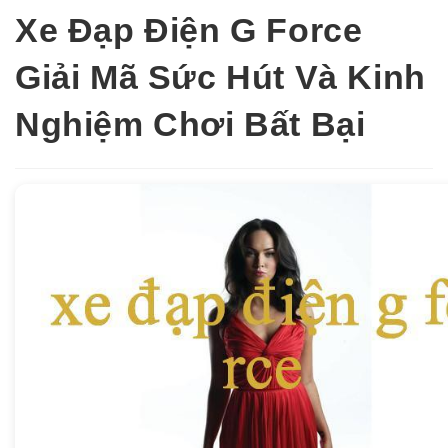
Xe Đạp Điện G Force
Giải Mã Sức Hút Và Kinh
Nghiệm Chơi Bất Bại