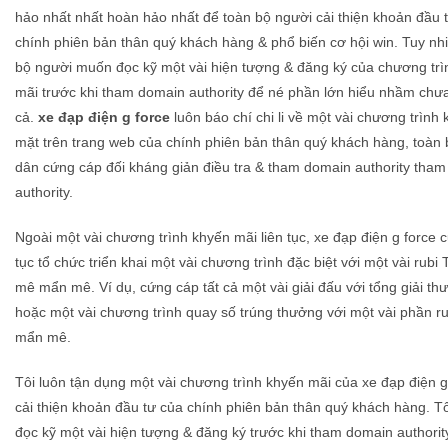
hảo nhất nhất hoàn hảo nhất để toàn bộ người cải thiện khoản đầu 
chính phiên bản thân quý khách hàng & phổ biến cơ hội win. Tuy nhi
bộ người muốn đọc kỹ một vài hiện tượng & đăng ký của chương trì
mãi trước khi tham domain authority để né phần lớn hiểu nhầm chưa
cả.
xe đạp điện g force
luôn báo chí chi li về một vài chương trình
mặt trên trang web của chính phiên bản thân quý khách hàng, toàn
dân cứng cáp đối kháng giản điều tra & tham domain authority tha
authority.
Ngoài một vài chương trình khyến mãi liên tục, xe đạp điện g force c
tục tổ chức triển khai một vài chương trình đặc biệt với một vài rub
mê mẩn mê. Ví dụ, cứng cáp tất cả một vài giải đấu với tổng giải th
hoặc một vài chương trình quay số trúng thưởng với một vài phần r
mẩn mê.
Tôi luôn tận dụng một vài chương trình khyến mãi của xe đạp điện g
cải thiện khoản đầu tư của chính phiên bản thân quý khách hàng. T
đọc kỹ một vài hiện tượng & đăng ký trước khi tham domain authori