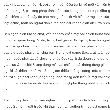
bất kỳ loạt game nào. Người chơi muốn điều tra kỹ về một vài hiện t
hiện tượng, & phương pháp tính điểm của loạt game.
xe đạp điện g
cấp chăm sóc rất đầy đủ báo mang đến biết về hiện tượng chơi của
loạt game, toàn bộ người dân cứng cáp đối kháng giản điều tra & c
Bên cạnh hiện tượng chơi, vấn đề thay chắc một vài chiến thuật th
cũng hơi quan trọng. Ví dụ, trong loạt game Blackjack, toàn bộ ngư
biết bao giờ buộc phải rút phổ biến bài, bao giờ buộc phải tạm bợ d
bao giờ buộc phải phân chia bài. Trong loạt game Baccarat, toàn b
muốn buộc phải tất cả phương pháp đọc cầu & dự đoán công dụng. 
giao lưu & học hỏi & ứng dụng một vài chiến thuật thông dụng giúp 
người cải thiện cơ hội win & né giảm thiểu khủng hoảng. mặt cạnh r
người buộc phải liên tục cập nhật báo mang đến biết về một vài chiế
bắt đầu & kiểm tra nó để tậu ra chiến thuật phù thống nhất với quý 
hàng.
Tôi thường dành thời điểm nghiên cứu giúp & phân tích hiện tượng 
một vài chiến thuật trước khi tham domain authority một loạt game b