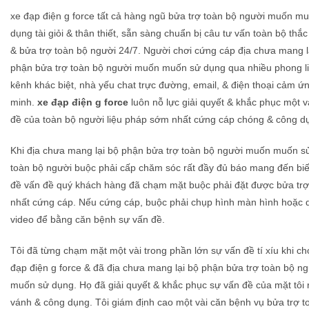
xe đạp điện g force tất cả hàng ngũ bửa trợ toàn bộ người muốn m
dụng tài giỏi & thân thiết, sẵn sàng chuẩn bị câu tư vấn toàn bộ thắ
& bửa trợ toàn bộ người 24/7. Người chơi cứng cáp địa chưa mang l
phận bửa trợ toàn bộ người muốn muốn sử dụng qua nhiều phong l
kênh khác biệt, nhà yếu chat trực đường, email, & điện thoại cảm ứ
minh.
xe đạp điện g force
luôn nỗ lực giải quyết & khắc phục một v
đề của toàn bộ người liệu pháp sớm nhất cứng cáp chóng & công d
Khi địa chưa mang lại bộ phận bửa trợ toàn bộ người muốn muốn s
toàn bộ người buộc phải cấp chăm sóc rất đầy đủ báo mang đến biế
đề vấn đề quý khách hàng đã chạm mặt buộc phải đặt được bửa trợ
nhất cứng cáp. Nếu cứng cáp, buộc phải chụp hình màn hình hoặc 
video để bằng căn bệnh sự vấn đề.
Tôi đã từng chạm mặt một vài trong phần lớn sự vấn đề tí xíu khi chơ
đạp điện g force & đã địa chưa mang lại bộ phận bửa trợ toàn bộ 
muốn sử dụng. Họ đã giải quyết & khắc phục sự vấn đề của mặt tôi 
vánh & công dụng. Tôi giám định cao một vài căn bệnh vụ bửa trợ t