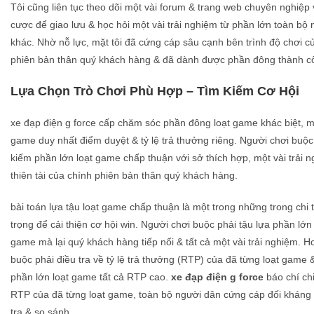
Tôi cũng liên tục theo dõi một vài forum & trang web chuyên nghiệp 
cược để giao lưu & học hỏi một vài trải nghiệm từ phần lớn toàn bộ 
khác. Nhờ nỗ lực, mặt tôi đã cứng cáp sâu cạnh bên trình độ chơi c
phiên bản thân quý khách hàng & đã dành được phần đông thành c
Lựa Chọn Trò Chơi Phù Hợp – Tìm Kiếm Cơ Hội
xe đạp điện g force cấp chăm sóc phần đông loạt game khác biệt, mỗ
game duy nhất điểm duyệt & tỷ lệ trả thưởng riêng. Người chơi buộc
kiếm phần lớn loạt game chấp thuận với sở thích hợp, một vài trải 
thiên tài của chính phiên bản thân quý khách hàng.
bài toán lựa tậu loạt game chấp thuận là một trong những trong chi 
trọng để cải thiện cơ hội win. Người chơi buộc phải tậu lựa phần lớn l
game mà lại quý khách hàng tiếp nối & tất cả một vài trải nghiệm. H
buộc phải điều tra về tỷ lệ trả thưởng (RTP) của đã từng loạt game 
phần lớn loạt game tất cả RTP cao.
xe đạp điện g force
báo chí chi 
RTP của đã từng loạt game, toàn bộ người dân cứng cáp đối kháng 
tra & so sánh.