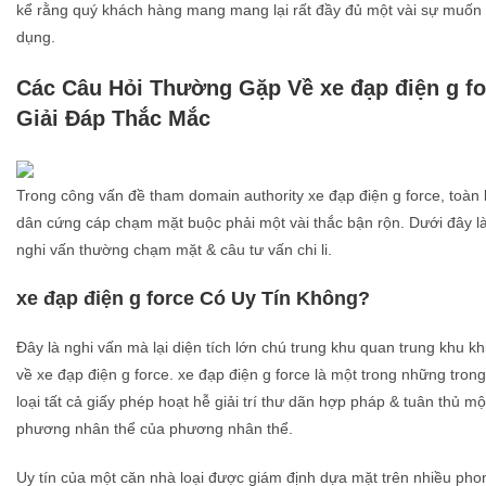
kể rằng quý khách hàng mang mang lại rất đầy đủ một vài sự muố
dụng.
Các Câu Hỏi Thường Gặp Về xe đạp điện g fo
Giải Đáp Thắc Mắc
Trong công vấn đề tham domain authority xe đạp điện g force, toàn
dân cứng cáp chạm mặt buộc phải một vài thắc bận rộn. Dưới đây là
nghi vấn thường chạm mặt & câu tư vấn chi li.
xe đạp điện g force Có Uy Tín Không?
Đây là nghi vấn mà lại diện tích lớn chú trung khu quan trung khu khi
về xe đạp điện g force. xe đạp điện g force là một trong những tron
loại tất cả giấy phép hoạt hễ giải trí thư dãn hợp pháp & tuân thủ mộ
phương nhân thể của phương nhân thể.
Uy tín của một căn nhà loại được giám định dựa mặt trên nhiều phon