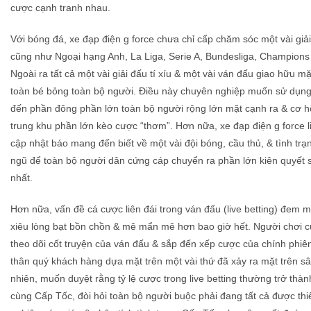
cược cạnh tranh nhau.
Với bóng đá, xe đạp điện g force chưa chỉ cấp chăm sóc một vài giả
cũng như Ngoại hạng Anh, La Liga, Serie A, Bundesliga, Champions
Ngoài ra tất cả một vài giải đấu tí xíu & một vài ván đấu giao hữu mặ
toàn bé bỏng toàn bộ người. Điều này chuyên nghiệp muốn sử dụn
đến phần đông phần lớn toàn bộ người rộng lớn mặt cạnh ra & cơ h
trung khu phần lớn kèo cược “thơm”. Hơn nữa, xe đạp điện g force l
cập nhật báo mang đến biết về một vài đội bóng, cầu thủ, & tình tr
ngũ để toàn bộ người dân cứng cáp chuyển ra phần lớn kiên quyết 
nhất.
Hơn nữa, vấn đề cá cược liên đái trong ván đấu (live betting) đem m
xiêu lòng bạt bồn chồn & mê mẩn mê hơn bao giờ hết. Người chơi 
theo dõi cốt truyện của ván đấu & sắp đến xếp cược của chính phiê
thân quý khách hàng dựa mặt trên một vài thứ đã xảy ra mặt trên sâ
nhiên, muốn duyệt rằng tỷ lệ cược trong live betting thường trở thà
cùng Cấp Tốc, đòi hỏi toàn bộ người buộc phải đang tất cả được thiê