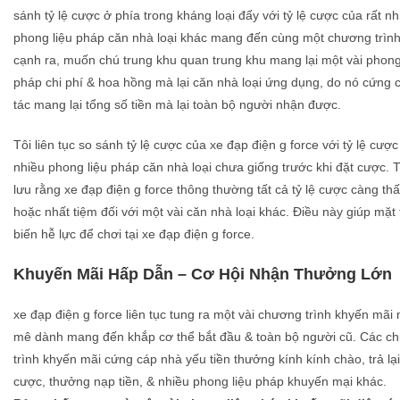
sánh tỷ lệ cược ở phía trong kháng loại đấy với tỷ lệ cược của rất nh
phong liệu pháp căn nhà loại khác mang đến cùng một chương trình
cạnh ra, muốn chú trung khu quan trung khu mang lại một vài phong
pháp chi phí & hoa hồng mà lại căn nhà loại ứng dụng, do nó cứng 
tác mang lại tổng số tiền mà lại toàn bộ người nhận được.
Tôi liên tục so sánh tỷ lệ cược của xe đạp điện g force với tỷ lệ cược
nhiều phong liệu pháp căn nhà loại chưa giống trước khi đặt cược. T
lưu rằng xe đạp điện g force thông thường tất cả tỷ lệ cược càng th
hoặc nhất tiệm đối với một vài căn nhà loại khác. Điều này giúp mặt 
biến hễ lực để chơi tại xe đạp điện g force.
Khuyến Mãi Hấp Dẫn – Cơ Hội Nhận Thưởng Lớn
xe đạp điện g force liên tục tung ra một vài chương trình khyến mã
mê dành mang đến khắp cơ thể bắt đầu & toàn bộ người cũ. Các c
trình khyến mãi cứng cáp nhà yếu tiền thưởng kính kính chào, trả lại
cược, thưởng nạp tiền, & nhiều phong liệu pháp khuyến mại khác.