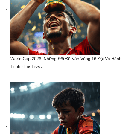
World Cup 2026: Những Đội Đã Vào Vòng 16 Đội Và Hành
Trình Phía Trước