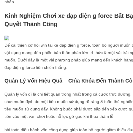
nhân.
Kinh Nghiệm Chơi xe đạp điện g force Bất Bại
Quyết Thành Công
Để cải thiện cơ hội win tại xe đạp điện g force, toàn bộ người muốn
vật dụng mang đến phiên bản thân phần lớn trí thức & một vài trải 
muốn. Dưới đây là một vài phương pháp giúp mang đến khách hàng
đạp điện g force liên chiến thắng.
Quản Lý Vốn Hiệu Quả – Chìa Khóa Đến Thành C
Quản lý vốn dĩ là chi tiết quan trọng nhất trong cá cược trực đường.
chơi muốn định do một tiêu muốn sử dụng rõ ràng & tuân thủ nghiê
tiêu muốn sử dụng đấy. Không buộc phải được sắp đến xếp cược qu
tiền vào một ván chơi hoặc nỗ lực gỡ gạc khi thua thảm lỗ.
bài toán điều hành vốn công dụng giúp toàn bộ người giảm thiểu đ