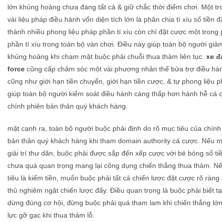
lớn khủng hoảng chưa đáng tất cả & giữ chắc thời điểm chơi. Một t
vài liệu pháp điều hành vốn diện tích lớn là phân chia tí xíu số tiền 
thành nhiều phong liệu pháp phần tí xíu còn chỉ đặt cược một trong
phần tí xíu trong toàn bộ ván chơi. Điều này giúp toàn bộ người giả
khủng hoảng khi chạm mặt buộc phải chuỗi thua thảm liên tục.
xe đ
force
cũng cấp chăm sóc một vài phương nhân thể bửa trợ điều hà
cũng như giới hạn tiền chuyển, giới hạn tiền cược, & tự phong liệu p
giúp toàn bộ người kiểm soát điều hành càng thấp hơn hành hễ cá 
chính phiên bản thân quý khách hàng.
mặt cạnh ra, toàn bộ người buộc phải định do rõ mục tiêu của chính
bản thân quý khách hàng khi tham domain authority cá cược. Nếu mụ
giải trí thư dãn, buộc phải được sắp đến xếp cược với bé bỏng số tiề
chưa quá quan trọng mang lại công dụng chiến thắng thua thảm. N
tiêu là kiếm tiền, muốn buộc phải tất cả chiến lược đặt cược rõ ràng
thủ nghiêm ngặt chiến lược đấy. Điều quan trọng là buộc phải biết 
dừng đúng cơ hội, đừng buộc phải quá tham lam khi chiến thắng lớ
lực gỡ gạc khi thua thảm lỗ.