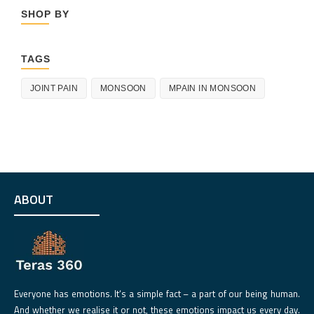
SHOP BY
TAGS
JOINT PAIN
MONSOON
MPAIN IN MONSOON
ABOUT
Everyone has emotions. It‘s a simple fact – a part of our being human.
And whether we realise it or not, these emotions impact us every day.