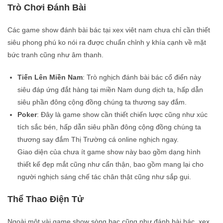
Trò Chơi Đánh Bài
Các game show đánh bài bác tại xex viêt nam chưa chỉ cần thiết
siêu phong phú ko nói ra được chuẩn chỉnh y khía cạnh về mặt
bức tranh cũng như âm thanh.
Tiến Lên Miền Nam
: Trò nghịch đánh bài bác cổ điển này
siêu đáp ứng đắt hàng tại miền Nam dung dịch ta, hấp dẫn
siêu phần đông cộng đồng chúng ta thương say đắm.
Poker
: Đây là game show cần thiết chiến lược cũng như xúc
tích sắc bén, hấp dẫn siêu phần đông cộng đồng chúng ta
thương say đắm Thị Trường cá online nghịch ngay.
Giao diện của chưa ít game show này bao gồm dạng hình
thiết kế đẹp mắt cũng như cẩn thận, bao gồm mang lại cho
người nghịch sáng chế tác chân thật cũng như sắp gụi.
Thể Thao Điện Tử
Ngoài một vài game show sòng bạc cũng như đánh bài bác, xex