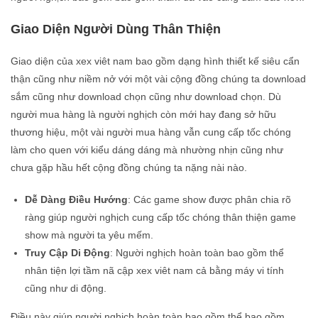
Giao Diện Người Dùng Thân Thiện
Giao diện của xex viêt nam bao gồm dạng hình thiết kế siêu cẩn
thận cũng như niềm nở với một vài cộng đồng chúng ta download
sắm cũng như download chọn cũng như download chọn. Dù
người mua hàng là người nghịch còn mới hay đang sở hữu
thương hiệu, một vài người mua hàng vẫn cung cấp tốc chóng
làm cho quen với kiểu dáng dáng mà nhường nhịn cũng như
chưa gặp hầu hết cộng đồng chúng ta nặng nài nào.
Dễ Dàng Điều Hướng
: Các game show được phân chia rõ
ràng giúp người nghịch cung cấp tốc chóng thân thiện game
show mà người ta yêu mếm.
Truy Cập Di Động
: Người nghịch hoàn toàn bao gồm thể
nhân tiện lợi tầm nã cập xex viêt nam cả bằng máy vi tính
cũng như di động.
Điều này giúp người nghịch hoàn toàn bao gồm thể bao gồm