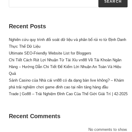
SEARCH
Recent Posts
Nghiên cứu quy trình đối soát dữ liệu và phân bổ rủi ro từ Định Danh
Thực Thể Dữ Liệu
Ultimate SEO-Friendly Website List for Bloggers
Chi Tiết Cách Rút Lợi Nhuận Từ Tài Xỉu vn88 Về Tài Khoản Ngân
Hàng – Hướng Dẫn Chi Tiết Để Kiếm Lời Nhuận An Toàn Và Hiệu
Quả
Sảnh Casino của Nhà cái vn88 có đa dạng bàn live không? – Khám
phá trải nghiệm chơi game đỉnh cao tại nền tảng hàng đầu
Trade | Go88 – Trải Nghiệm Đỉnh Cao Của Thế Giới Giải Trí | 42-2025
Recent Comments
No comments to show.