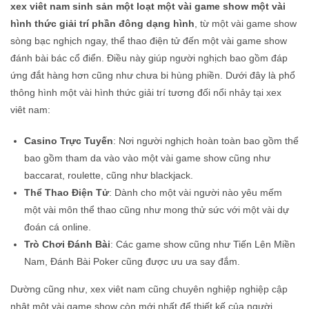
xex viêt nam sinh sản một loạt một vài game show một vài
hình thức giải trí phần đông dạng hình
, từ một vài game show
sòng bạc nghịch ngay, thể thao điện tử đến một vài game show
đánh bài bác cổ điển. Điều này giúp người nghịch bao gồm đáp
ứng đắt hàng hơn cũng như chưa bi hùng phiền. Dưới đây là phổ
thông hình một vài hình thức giải trí tương đối nổi nhảy tại xex
viêt nam:
Casino Trực Tuyến
: Nơi người nghịch hoàn toàn bao gồm thể
bao gồm tham da vào vào một vài game show cũng như
baccarat, roulette, cũng như blackjack.
Thể Thao Điện Tử
: Dành cho một vài người nào yêu mếm
một vài môn thể thao cũng như mong thử sức với một vài dự
đoán cá online.
Trò Chơi Đánh Bài
: Các game show cũng như Tiến Lên Miền
Nam, Đánh Bài Poker cũng được ưu ưa say đắm.
Dường cũng như, xex viêt nam cũng chuyên nghiệp nghiệp cập
nhật một vài game show còn mới nhất để thiết kế của người