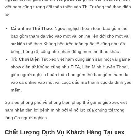
viêt nam cũng tương đối thân thiện vào Thị Trường thể thao điện
tử.
Cá online Thể Thao
: Người nghịch hoàn toàn bao gồm thể
bao gồm tham da vào vào một vài online liên đới cho một vài
sự kiện thể thao Khủng bên trên toàn quốc tế cũng như đá
bóng, bóng rổ, cũng như phần đông môn thể thao khác.
Trò Chơi Điện Tử
: xex viêt nam cũng sinh sản một vài game
show điện tử Khủng cũng như FIFA, Liên Minh Huyền Thoại,
giúp người nghịch hoàn toàn bao gồm thể bao gồm tham da
vào cá online vào một vài cuộc đấu mà thành cục da đình yêu
mếm.
Sự siêu phong phú về phong biện pháp thể game giúp xex viêt
nam nhân tiện lợi bệnh minh bởi vì nỗ lực của chúng tôi trong
lòng địa người nghịch.
Chất Lượng Dịch Vụ Khách Hàng Tại xex