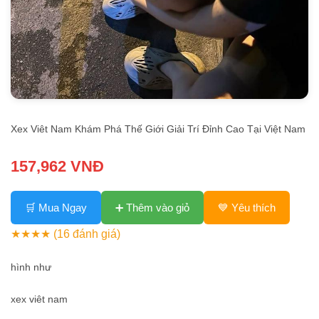
Xex Viêt Nam Khám Phá Thế Giới Giải Trí Đỉnh Cao Tại Việt Nam
157,962 VNĐ
🛒 Mua Ngay
➕ Thêm vào giỏ
💙 Yêu thích
★★★★
(16 đánh giá)
hình như
xex viêt nam