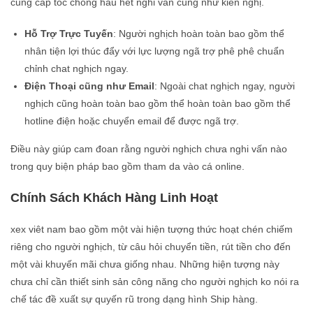
cung cấp tốc chóng hầu hết nghi vấn cũng như kiến nghị.
Hỗ Trợ Trực Tuyến
: Người nghịch hoàn toàn bao gồm thể
nhân tiện lợi thúc đẩy với lực lượng ngã trợ phê phê chuẩn
chỉnh chat nghịch ngay.
Điện Thoại cũng như Email
: Ngoài chat nghịch ngay, người
nghịch cũng hoàn toàn bao gồm thể hoàn toàn bao gồm thể
hotline điện hoặc chuyển email để được ngã trợ.
Điều này giúp cam đoan rằng người nghịch chưa nghi vấn nào
trong quy biện pháp bao gồm tham da vào cá online.
Chính Sách Khách Hàng Linh Hoạt
xex viêt nam bao gồm một vài hiện tượng thức hoạt chén chiếm
riêng cho người nghịch, từ câu hỏi chuyển tiền, rút tiền cho đến
một vài khuyến mãi chưa giống nhau. Những hiện tượng này
chưa chỉ cần thiết sinh sản công năng cho người nghịch ko nói ra
chế tác đề xuất sự quyến rũ trong dạng hình Ship hàng.