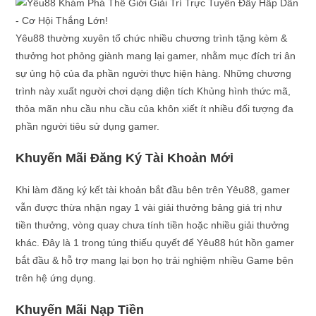
Yêu88 thường xuyên tổ chức nhiều chương trình tặng kèm &
thưởng hot phỏng giành mang lại gamer, nhằm mục đích tri ân
sự ủng hộ của đa phần người thực hiện hàng. Những chương
trình này xuất người chơi dạng diện tích Khủng hình thức mã,
thỏa mãn nhu cầu nhu cầu của khôn xiết ít nhiều đối tượng đa
phần người tiêu sử dụng gamer.
Khuyến Mãi Đăng Ký Tài Khoản Mới
Khi làm đăng ký kết tài khoản bắt đầu bên trên Yêu88, gamer
vẫn được thừa nhận ngay 1 vài giải thưởng bảng giá trị như
tiền thưởng, vòng quay chưa tính tiền hoặc nhiều giải thưởng
khác. Đây là 1 trong túng thiếu quyết để Yêu88 hút hồn gamer
bắt đầu & hỗ trợ mang lại bọn họ trải nghiệm nhiều Game bên
trên hệ ứng dụng.
Khuyến Mãi Nạp Tiền