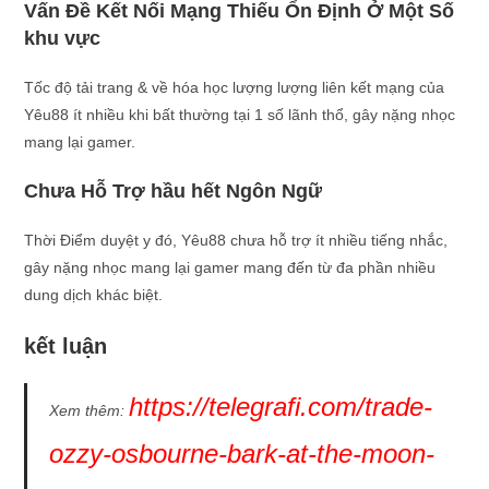
Vấn Đề Kết Nối Mạng Thiếu Ổn Định Ở Một Số
khu vực
Tốc độ tải trang & về hóa học lượng lượng liên kết mạng của
Yêu88 ít nhiều khi bất thường tại 1 số lãnh thổ, gây nặng nhọc
mang lại gamer.
Chưa Hỗ Trợ hầu hết Ngôn Ngữ
Thời Điểm duyệt y đó, Yêu88 chưa hỗ trợ ít nhiều tiếng nhắc,
gây nặng nhọc mang lại gamer mang đến từ đa phần nhiều
dung dịch khác biệt.
kết luận
https://telegrafi.com/trade-
Xem thêm:
ozzy-osbourne-bark-at-the-moon-