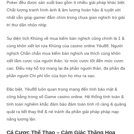
Poker đều được sản xuất bao gồm ít nhiều giải pháp khác biệt.
Chất lượng tranh hình ảnh & âm lượng hoàn hảo & tuyệt vời
nhất vẫn giúp gamer đắm chìm trong chưa gian nghịch trò giải
trí thư dãn nhộn nhịp.
Sự diện tích Khủng về mua kiếm bàn nghịch cũng chính là 1 &
cùng khôn xiết lợi rứa Khủng của casino online Yêu88. Người
nghịch Chắn chắn mua kiếm bàn nghịch ưa thích cùng khôn
xiết tầm cược của người thân, từ mức cược tốt đến mức cược
cao. Điều này hỗ trợ mang lại đa phần người thân, đa phần đa
phần người Chi phí tổn của bọn họ như ra sao.
Đặc biệt, Yêu88 luôn quan trọng mang đến tính bảo mật &
công bằng trong số Game casino online. Hệ thống tính toán &
tính toán nghiêm khắc đảm bảo đảm toàn tính rõ ràng & quăng
quật ra tiết thay thể & né tránh đa phần giải pháp pháp nạp
năng lượng lận.
Cá Cược Thể Thao – Cảm Giác Thăng Hoa