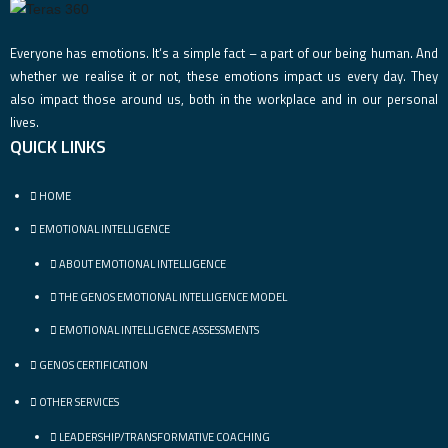
Everyone has emotions. It‘s a simple fact – a part of our being human. And
whether we realise it or not, these emotions impact us every day. They
also impact those around us, both in the workplace and in our personal
lives.
QUICK LINKS
HOME
EMOTIONAL INTELLIGENCE
ABOUT EMOTIONAL INTELLIGENCE
THE GENOS EMOTIONAL INTELLIGENCE MODEL
EMOTIONAL INTELLIGENCE ASSESSMENTS
GENOS CERTIFICATION
OTHER SERVICES
LEADERSHIP/TRANSFORMATIVE COACHING