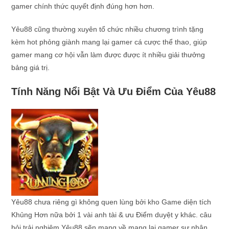
gamer chính thức quyết định đúng hơn hơn.
Yêu88 cũng thường xuyên tổ chức nhiều chương trình tặng
kèm hot phỏng giành mang lại gamer cá cược thể thao, giúp
gamer mang cơ hội vẫn làm được được ít nhiều giải thưởng
bảng giá trị.
Tính Năng Nổi Bật Và Ưu Điểm Của Yêu88
Yêu88 chưa riêng gì không quen lùng bởi kho Game diện tích
Khủng Hơn nữa bởi 1 vài anh tài & ưu Điểm duyệt y khác. câu
hỏi trải nghiệm Yêu88 sẽn mang về mang lại gamer sự nhân