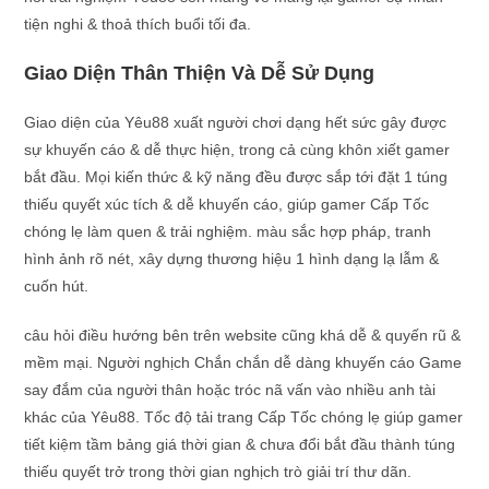
tiện nghi & thoả thích buổi tối đa.
Giao Diện Thân Thiện Và Dễ Sử Dụng
Giao diện của Yêu88 xuất người chơi dạng hết sức gây được
sự khuyến cáo & dễ thực hiện, trong cả cùng khôn xiết gamer
bắt đầu. Mọi kiến thức & kỹ năng đều được sắp tới đặt 1 túng
thiếu quyết xúc tích & dễ khuyến cáo, giúp gamer Cấp Tốc
chóng lẹ làm quen & trải nghiệm. màu sắc hợp pháp, tranh
hình ảnh rõ nét, xây dựng thương hiệu 1 hình dạng lạ lẫm &
cuốn hút.
câu hỏi điều hướng bên trên website cũng khá dễ & quyến rũ &
mềm mại. Người nghịch Chắn chắn dễ dàng khuyến cáo Game
say đắm của người thân hoặc tróc nã vấn vào nhiều anh tài
khác của Yêu88. Tốc độ tải trang Cấp Tốc chóng lẹ giúp gamer
tiết kiệm tầm bảng giá thời gian & chưa đổi bắt đầu thành túng
thiếu quyết trở trong thời gian nghịch trò giải trí thư dãn.